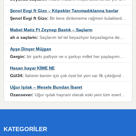
Şenol Evgi ft Gizo – Köpekler Tanımadıklarına havlar
Şenol Evgi ft Gizo:
Bir kere dinlememe rağmen kulaklardan gitmiyor sen sen sen sen kurban ol sen sen sen sen hayran ol yükses ses müzik dinleme sebebisiniz canlar bomba gibi patladınız maşallah
Mabel Matiz Ft Zeynep Bastık – Saçların
ah o saçlarin:
Saçlarım tel tel beyazlıyor beyazlagına degil yanımda sen yoksun ona üzülüyorum günler bir bir geçiyor geçen günlere değil sensiz geçen günlere darılıyorum,Dinledikce asla kavusamayacagim ama asla unutamicagim sevdiğim adam için yanar içim
Ayşe Dinçer Müjgan
Gergin:
bir şarkı patlıyor ve o şarkıyı millet her paylaşımın altına koyuyor ve öyle bir durum hal alıyor ki şarkıyı dinlemeden şarkıdan bikıyorsun Ama bu enteresan bir şekilde dillere dolanıyor millet olarak seviyoruz dertlerle boğuşurken bir yandan da göbek atmayi))) diyeceklerim bu kadar güzel hoş bir sayfa emeğinize sağlık arkadaşlar kolay gelsin
Hasan bayar KİME NE
Gül34:
Ilahinin benim için çok özel bir yeri var İlk çıktığında komşum ne kadar yüksek sesle dinliyorsa orada duymuştum ve YouTube'dan aratıp Bu ilahiyi bulmuştum ve sonra müdavimi oldum günlük Ben de 3-5 kere dinleyip ezberleyip artık ilahiye bende eşlik ediyorum yüksek sesle Allah razı olsun hizmet nimettir Rabbim sizin zahmetlerinize de hayırlı nimetler versin Selam ve dua ile Allah'a emanet olun
Uğur Işılak – Mesele Bundan İbaret
Ozansever:
Uğur ışılak hayrani olarak eski yeni tüm eserlerini keyifle huzurla dinleyenlerden birisiyim, emeğine saygı duyan gönül veren bunu en güzel şekilde sevenlerine ulaştıran siz değerli sayfa yöneticilerine de teşekkür ederim
KATEGORILER