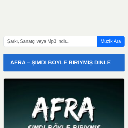
Müzik Ara
AFRA – ŞIMDI BÖYLE BIRIYMIŞ DINLE