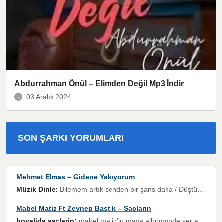
Abdurrahman Önül – Elimden Değil Mp3 İndir
03 Aralık 2024
SON ŞARKI YORUMLARI
Mehmet Elmas – Gidene Yakıyorum
Müzik Dinle:
Bilemem artık senden bir şans daha / Düştüğün zaman ben olmayacağım yanında” dizeleri, artık geçmişin tekrarına izin verilmeyeceğini, kişisel sınırların çizildiğini gösteriyor.
Mabel Matiz Ft Zeynep Bastık – Saçların
boyalida saçlarin:
mabel matiz'in maya albümünde yer alan güzellerden. parça da şarkı hani! müzikal altyapısına vurulduğum, sözlerinde kaybolduğum bir parça olmuş.