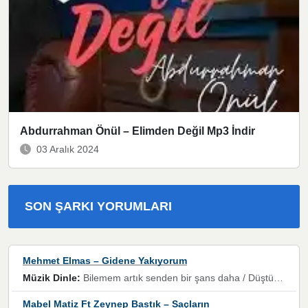
Abdurrahman Önül – Elimden Değil Mp3 İndir
03 Aralık 2024
SON ŞARKI YORUMLARI
Mehmet Elmas – Gidene Yakıyorum
Müzik Dinle:
Bilemem artık senden bir şans daha / Düştüğün zaman ben olmayacağım yanında” dizeleri, artık geçmişin tekrarına izin verilmeyeceğini, kişisel sınırların çizildiğini gösteriyor.
Mabel Matiz Ft Zeynep Bastık – Saçların