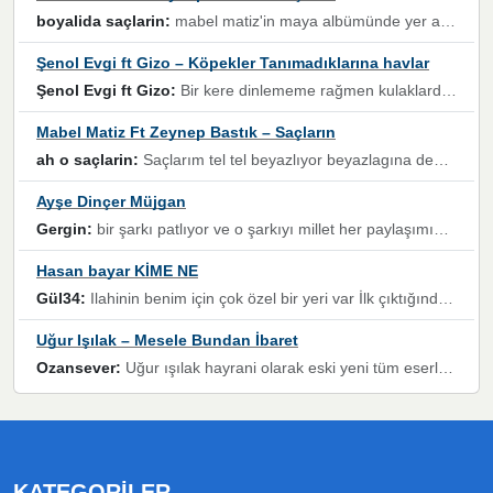
boyalida saçlarin:
mabel matiz'in maya albümünde yer alan güzellerden. parça da şarkı hani! müzikal altyapısına vurulduğum, sözlerinde kaybolduğum bir parça olmuş.
Şenol Evgi ft Gizo – Köpekler Tanımadıklarına havlar
Şenol Evgi ft Gizo:
Bir kere dinlememe rağmen kulaklardan gitmiyor sen sen sen sen kurban ol sen sen sen sen hayran ol yükses ses müzik dinleme sebebisiniz canlar bomba gibi patladınız maşallah
Mabel Matiz Ft Zeynep Bastık – Saçların
ah o saçlarin:
Saçlarım tel tel beyazlıyor beyazlagına degil yanımda sen yoksun ona üzülüyorum günler bir bir geçiyor geçen günlere değil sensiz geçen günlere darılıyorum,Dinledikce asla kavusamayacagim ama asla unutamicagim sevdiğim adam için yanar içim
Ayşe Dinçer Müjgan
Gergin:
bir şarkı patlıyor ve o şarkıyı millet her paylaşımın altına koyuyor ve öyle bir durum hal alıyor ki şarkıyı dinlemeden şarkıdan bikıyorsun Ama bu enteresan bir şekilde dillere dolanıyor millet olarak seviyoruz dertlerle boğuşurken bir yandan da göbek atmayi))) diyeceklerim bu kadar güzel hoş bir sayfa emeğinize sağlık arkadaşlar kolay gelsin
Hasan bayar KİME NE
Gül34:
Ilahinin benim için çok özel bir yeri var İlk çıktığında komşum ne kadar yüksek sesle dinliyorsa orada duymuştum ve YouTube'dan aratıp Bu ilahiyi bulmuştum ve sonra müdavimi oldum günlük Ben de 3-5 kere dinleyip ezberleyip artık ilahiye bende eşlik ediyorum yüksek sesle Allah razı olsun hizmet nimettir Rabbim sizin zahmetlerinize de hayırlı nimetler versin Selam ve dua ile Allah'a emanet olun
Uğur Işılak – Mesele Bundan İbaret
Ozansever:
Uğur ışılak hayrani olarak eski yeni tüm eserlerini keyifle huzurla dinleyenlerden birisiyim, emeğine saygı duyan gönül veren bunu en güzel şekilde sevenlerine ulaştıran siz değerli sayfa yöneticilerine de teşekkür ederim
KATEGORILER