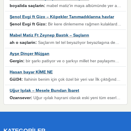
boyalida saçlarin:
mabel matiz'in maya albümünde yer alan güzellerden. parça da şarkı hani! müzikal altyapısına vurulduğum, sözlerinde kaybolduğum bir parça olmuş.
Şenol Evgi ft Gizo – Köpekler Tanımadıklarına havlar
Şenol Evgi ft Gizo:
Bir kere dinlememe rağmen kulaklardan gitmiyor sen sen sen sen kurban ol sen sen sen sen hayran ol yükses ses müzik dinleme sebebisiniz canlar bomba gibi patladınız maşallah
Mabel Matiz Ft Zeynep Bastık – Saçların
ah o saçlarin:
Saçlarım tel tel beyazlıyor beyazlagına degil yanımda sen yoksun ona üzülüyorum günler bir bir geçiyor geçen günlere değil sensiz geçen günlere darılıyorum,Dinledikce asla kavusamayacagim ama asla unutamicagim sevdiğim adam için yanar içim
Ayşe Dinçer Müjgan
Gergin:
bir şarkı patlıyor ve o şarkıyı millet her paylaşımın altına koyuyor ve öyle bir durum hal alıyor ki şarkıyı dinlemeden şarkıdan bikıyorsun Ama bu enteresan bir şekilde dillere dolanıyor millet olarak seviyoruz dertlerle boğuşurken bir yandan da göbek atmayi))) diyeceklerim bu kadar güzel hoş bir sayfa emeğinize sağlık arkadaşlar kolay gelsin
Hasan bayar KİME NE
Gül34:
Ilahinin benim için çok özel bir yeri var İlk çıktığında komşum ne kadar yüksek sesle dinliyorsa orada duymuştum ve YouTube'dan aratıp Bu ilahiyi bulmuştum ve sonra müdavimi oldum günlük Ben de 3-5 kere dinleyip ezberleyip artık ilahiye bende eşlik ediyorum yüksek sesle Allah razı olsun hizmet nimettir Rabbim sizin zahmetlerinize de hayırlı nimetler versin Selam ve dua ile Allah'a emanet olun
Uğur Işılak – Mesele Bundan İbaret
Ozansever:
Uğur ışılak hayrani olarak eski yeni tüm eserlerini keyifle huzurla dinleyenlerden birisiyim, emeğine saygı duyan gönül veren bunu en güzel şekilde sevenlerine ulaştıran siz değerli sayfa yöneticilerine de teşekkür ederim
KATEGORILER