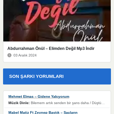
Abdurrahman Önül – Elimden Değil Mp3 İndir
03 Aralık 2024
SON ŞARKI YORUMLARI
Mehmet Elmas – Gidene Yakıyorum
Müzik Dinle:
Bilemem artık senden bir şans daha / Düştüğün zaman ben olmayacağım yanında” dizeleri, artık geçmişin tekrarına izin verilmeyeceğini, kişisel sınırların çizildiğini gösteriyor.
Mabel Matiz Ft Zeynep Bastık – Saçların