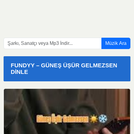
Müzik Ara
FUNDYY – GÜNEŞ ÜŞÜR GELMEZSEN
DINLE