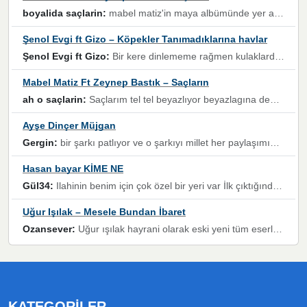
boyalida saçlarin:
mabel matiz'in maya albümünde yer alan güzellerden. parça da şarkı hani! müzikal altyapısına vurulduğum, sözlerinde kaybolduğum bir parça olmuş.
Şenol Evgi ft Gizo – Köpekler Tanımadıklarına havlar
Şenol Evgi ft Gizo:
Bir kere dinlememe rağmen kulaklardan gitmiyor sen sen sen sen kurban ol sen sen sen sen hayran ol yükses ses müzik dinleme sebebisiniz canlar bomba gibi patladınız maşallah
Mabel Matiz Ft Zeynep Bastık – Saçların
ah o saçlarin:
Saçlarım tel tel beyazlıyor beyazlagına degil yanımda sen yoksun ona üzülüyorum günler bir bir geçiyor geçen günlere değil sensiz geçen günlere darılıyorum,Dinledikce asla kavusamayacagim ama asla unutamicagim sevdiğim adam için yanar içim
Ayşe Dinçer Müjgan
Gergin:
bir şarkı patlıyor ve o şarkıyı millet her paylaşımın altına koyuyor ve öyle bir durum hal alıyor ki şarkıyı dinlemeden şarkıdan bikıyorsun Ama bu enteresan bir şekilde dillere dolanıyor millet olarak seviyoruz dertlerle boğuşurken bir yandan da göbek atmayi))) diyeceklerim bu kadar güzel hoş bir sayfa emeğinize sağlık arkadaşlar kolay gelsin
Hasan bayar KİME NE
Gül34:
Ilahinin benim için çok özel bir yeri var İlk çıktığında komşum ne kadar yüksek sesle dinliyorsa orada duymuştum ve YouTube'dan aratıp Bu ilahiyi bulmuştum ve sonra müdavimi oldum günlük Ben de 3-5 kere dinleyip ezberleyip artık ilahiye bende eşlik ediyorum yüksek sesle Allah razı olsun hizmet nimettir Rabbim sizin zahmetlerinize de hayırlı nimetler versin Selam ve dua ile Allah'a emanet olun
Uğur Işılak – Mesele Bundan İbaret
Ozansever:
Uğur ışılak hayrani olarak eski yeni tüm eserlerini keyifle huzurla dinleyenlerden birisiyim, emeğine saygı duyan gönül veren bunu en güzel şekilde sevenlerine ulaştıran siz değerli sayfa yöneticilerine de teşekkür ederim
KATEGORILER