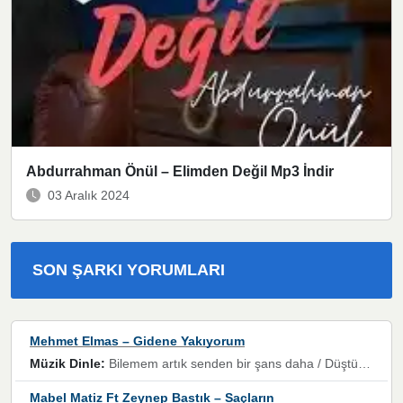
Abdurrahman Önül – Elimden Değil Mp3 İndir
03 Aralık 2024
SON ŞARKI YORUMLARI
Mehmet Elmas – Gidene Yakıyorum
Müzik Dinle:
Bilemem artık senden bir şans daha / Düştüğün zaman ben olmayacağım yanında” dizeleri, artık geçmişin tekrarına izin verilmeyeceğini, kişisel sınırların çizildiğini gösteriyor.
Mabel Matiz Ft Zeynep Bastık – Saçların