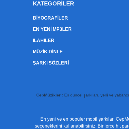
KATEGORILER
BIYOGRAFILER
EN YENI MP3LER
ILAHILER
MÜZIK DINLE
ŞARKI SÖZLERI
CepMüzikleri:
En güncel şarkıları, yerli ve yabanc
En yeni ve en popüler mobil şarkıları CepMüz
seçeneklerini kullanabilirsiniz. Binlerce hit pa