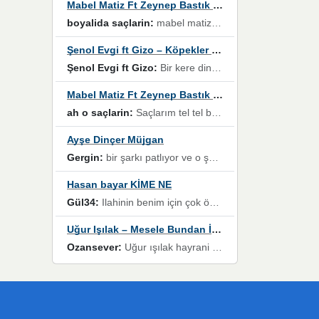
Mabel Matiz Ft Zeynep Bastık – Saçların
boyalida saçlarin:
mabel matiz'in maya albümünde yer alan güzellerden. parça da şarkı hani! müzikal altyapısına vurulduğum, sözlerinde kaybolduğum bir parça olmuş.
Şenol Evgi ft Gizo – Köpekler Tanımadıklarına havlar
Şenol Evgi ft Gizo:
Bir kere dinlememe rağmen kulaklardan gitmiyor sen sen sen sen kurban ol sen sen sen sen hayran ol yükses ses müzik dinleme sebebisiniz canlar bomba gibi patladınız maşallah
Mabel Matiz Ft Zeynep Bastık – Saçların
ah o saçlarin:
Saçlarım tel tel beyazlıyor beyazlagına degil yanımda sen yoksun ona üzülüyorum günler bir bir geçiyor geçen günlere değil sensiz geçen günlere darılıyorum,Dinledikce asla kavusamayacagim ama asla unutamicagim sevdiğim adam için yanar içim
Ayşe Dinçer Müjgan
Gergin:
bir şarkı patlıyor ve o şarkıyı millet her paylaşımın altına koyuyor ve öyle bir durum hal alıyor ki şarkıyı dinlemeden şarkıdan bikıyorsun Ama bu enteresan bir şekilde dillere dolanıyor millet olarak seviyoruz dertlerle boğuşurken bir yandan da göbek atmayi))) diyeceklerim bu kadar güzel hoş bir sayfa emeğinize sağlık arkadaşlar kolay gelsin
Hasan bayar KİME NE
Gül34:
Ilahinin benim için çok özel bir yeri var İlk çıktığında komşum ne kadar yüksek sesle dinliyorsa orada duymuştum ve YouTube'dan aratıp Bu ilahiyi bulmuştum ve sonra müdavimi oldum günlük Ben de 3-5 kere dinleyip ezberleyip artık ilahiye bende eşlik ediyorum yüksek sesle Allah razı olsun hizmet nimettir Rabbim sizin zahmetlerinize de hayırlı nimetler versin Selam ve dua ile Allah'a emanet olun
Uğur Işılak – Mesele Bundan İbaret
Ozansever:
Uğur ışılak hayrani olarak eski yeni tüm eserlerini keyifle huzurla dinleyenlerden birisiyim, emeğine saygı duyan gönül veren bunu en güzel şekilde sevenlerine ulaştıran siz değerli sayfa yöneticilerine de teşekkür ederim