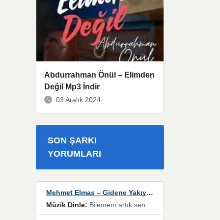
Abdurrahman Önül – Elimden
Değil Mp3 İndir
03 Aralık 2024
SON ŞARKI
YORUMLARI
Mehmet Elmas – Gidene Yakıyorum
Müzik Dinle:
Bilemem artık senden bir şans daha / Düştüğün zaman ben olmayacağım yanında” dizeleri, artık geçmişin tekrarına izin verilmeyeceğini, kişisel sınırların çizildiğini gösteriyor.