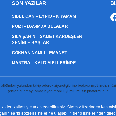
SON YAZILAR
Bİ
SIBEL CAN – EYPIO – KIYAMAM
POIZI – BAŞIMDA BELALAR
SILA ŞAHIN – SAMET KARDEŞLER –
SENINLE BAŞLAR
GÖKHAN NAMLI – EMANET
MANTRA – KALDIM ELLERINDE
ı albümleri yakından takip ederek ziyaretçilerine
bedava mp3 indir
, müzi
şekilde sunmayı amaçlayan mobil uyumlu müzik platformudur.
ikleri kalitesiyle takip edebilirsiniz. Sitemiz üzerinden kesintis
rçanın
şarkı sözleri
listelerine ulaşabilir, trend listelerinden dil