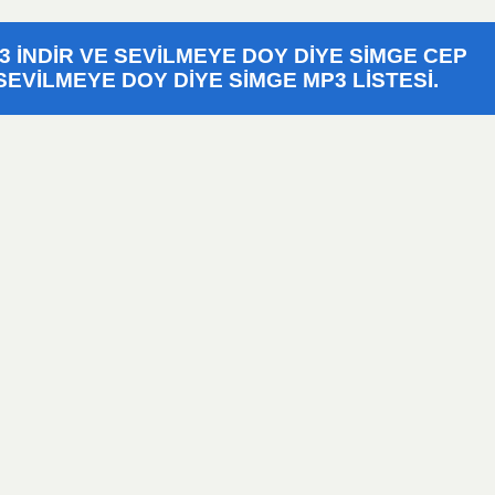
3 İNDIR VE SEVILMEYE DOY DIYE SIMGE CEP
EVILMEYE DOY DIYE SIMGE MP3 LISTESI.