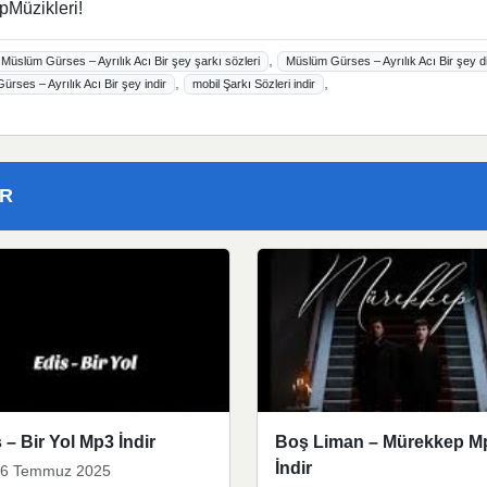
pMüzikleri!
,
Müslüm Gürses – Ayrılık Acı Bir şey şarkı sözleri
Müslüm Gürses – Ayrılık Acı Bir şey d
,
,
rses – Ayrılık Acı Bir şey indir
mobil Şarkı Sözleri indir
ER
 – Bir Yol Mp3 İndir
Boş Liman – Mürekkep M
İndir
6 Temmuz 2025