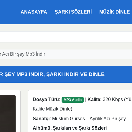
ANASAYFA
ŞARKI SÖZLERI
MÜZIK DINLE
 Acı Bir şey Mp3 İndir
 ŞEY MP3 İNDIR, ŞARKI İNDIR VE DINLE
Dosya Türü:
|
Kalite:
320 Kbps (Yü
MP3 Audio
Kalite Müzik Dinle)
Sanatçı:
Müslüm Gürses – Ayrılık Acı Bir şey
Albümü, Şarkıları ve Şarkı Sözleri