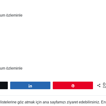
orum özleminle
orum özleminle
0
tle
Paylaş
Pin
PA
istelerine göz atmak için ana sayfamızı ziyaret edebilirsiniz. En