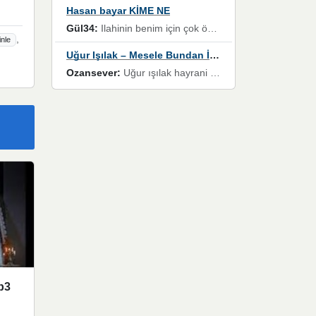
Hasan bayar KİME NE
Gül34:
Ilahinin benim için çok özel bir yeri var İlk çıktığında komşum ne kadar yüksek sesle dinliyorsa orada duymuştum ve YouTube'dan aratıp Bu ilahiyi bulmuştum ve sonra müdavimi oldum günlük Ben de 3-5 kere dinleyip ezberleyip artık ilahiye bende eşlik ediyorum yüksek sesle Allah razı olsun hizmet nimettir Rabbim sizin zahmetlerinize de hayırlı nimetler versin Selam ve dua ile Allah'a emanet olun
,
inle
Uğur Işılak – Mesele Bundan İbaret
Ozansever:
Uğur ışılak hayrani olarak eski yeni tüm eserlerini keyifle huzurla dinleyenlerden birisiyim, emeğine saygı duyan gönül veren bunu en güzel şekilde sevenlerine ulaştıran siz değerli sayfa yöneticilerine de teşekkür ederim
p3