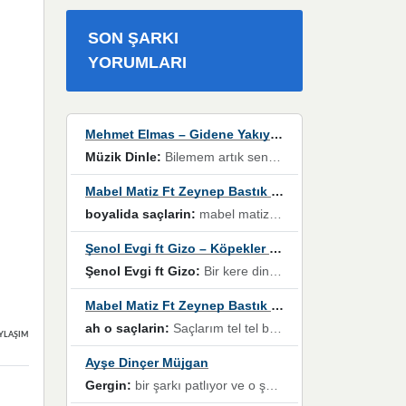
SON ŞARKI
YORUMLARI
Mehmet Elmas – Gidene Yakıyorum
Müzik Dinle:
Bilemem artık senden bir şans daha / Düştüğün zaman ben olmayacağım yanında” dizeleri, artık geçmişin tekrarına izin verilmeyeceğini, kişisel sınırların çizildiğini gösteriyor.
Mabel Matiz Ft Zeynep Bastık – Saçların
boyalida saçlarin:
mabel matiz'in maya albümünde yer alan güzellerden. parça da şarkı hani! müzikal altyapısına vurulduğum, sözlerinde kaybolduğum bir parça olmuş.
Şenol Evgi ft Gizo – Köpekler Tanımadıklarına havlar
Şenol Evgi ft Gizo:
Bir kere dinlememe rağmen kulaklardan gitmiyor sen sen sen sen kurban ol sen sen sen sen hayran ol yükses ses müzik dinleme sebebisiniz canlar bomba gibi patladınız maşallah
Mabel Matiz Ft Zeynep Bastık – Saçların
ah o saçlarin:
Saçlarım tel tel beyazlıyor beyazlagına degil yanımda sen yoksun ona üzülüyorum günler bir bir geçiyor geçen günlere değil sensiz geçen günlere darılıyorum,Dinledikce asla kavusamayacagim ama asla unutamicagim sevdiğim adam için yanar içim
YLAŞIMLAR
Ayşe Dinçer Müjgan
Gergin:
bir şarkı patlıyor ve o şarkıyı millet her paylaşımın altına koyuyor ve öyle bir durum hal alıyor ki şarkıyı dinlemeden şarkıdan bikıyorsun Ama bu enteresan bir şekilde dillere dolanıyor millet olarak seviyoruz dertlerle boğuşurken bir yandan da göbek atmayi))) diyeceklerim bu kadar güzel hoş bir sayfa emeğinize sağlık arkadaşlar kolay gelsin