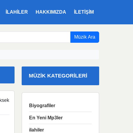
ILAHILER
HAKKIMIZDA
İLETIŞIM
Müzik Ara
MÜZIK KATEGORILERI
ksek
Biyografiler
En Yeni Mp3ler
ilahiler