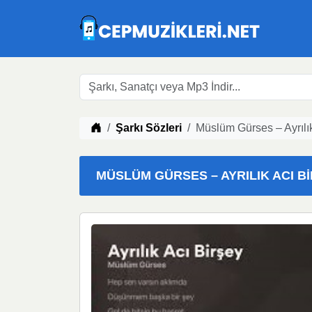
Müzik indir
Şarkı Sözleri
Müslüm Gürses – Ayrılık
MÜSLÜM GÜRSES – AYRILIK ACI BIR