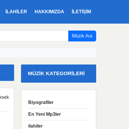
ILAHILER
HAKKIMIZDA
İLETIŞIM
Müzik Ara
MÜZIK KATEGORILERI
ksek
Biyografiler
En Yeni Mp3ler
ilahiler