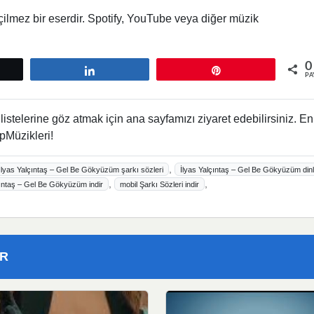
çilmez bir eserdir. Spotify, YouTube veya diğer müzik
0
tle
Paylaş
Pin
PA
istelerine göz atmak için ana sayfamızı ziyaret edebilirsiniz. En
pMüzikleri!
,
İlyas Yalçıntaş – Gel Be Gökyüzüm şarkı sözleri
İlyas Yalçıntaş – Gel Be Gökyüzüm din
,
,
ıntaş – Gel Be Gökyüzüm indir
mobil Şarkı Sözleri indir
ER