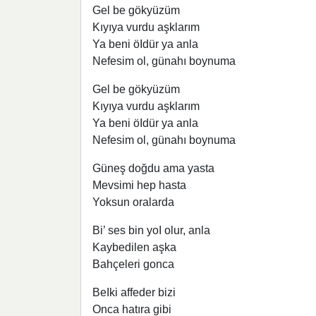
Gel be gökyüzüm
Kıyıya vurdu aşklarım
Ya beni öIdür ya anla
Nefesim ol, günahı boynuma
Gel be gökyüzüm
Kıyıya vurdu aşklarım
Ya beni öIdür ya anla
Nefesim ol, günahı boynuma
Güneş doğdu ama yasta
Mevsimi hep hasta
Yoksun oralarda
Bi’ ses bin yoI olur, anla
Kaybedilen aşka
Bahçeleri gonca
BeIki affeder bizi
Onca hatıra gibi