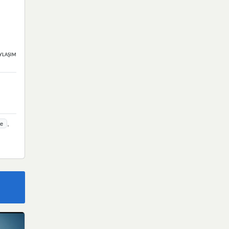
YLAŞIMLAR
,
le