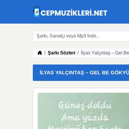
Müzik indir
Şarkı Sözleri
İlyas Yalçıntaş – Gel 
İLYAS YALÇINTAŞ – GEL BE GÖKYÜ