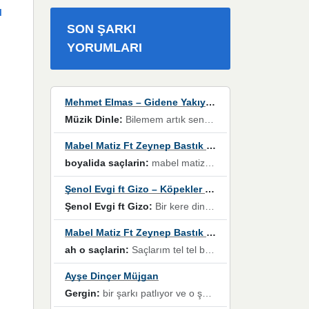
I
SON ŞARKI
YORUMLARI
Mehmet Elmas – Gidene Yakıyorum
Müzik Dinle:
Bilemem artık senden bir şans daha / Düştüğün zaman ben olmayacağım yanında” dizeleri, artık geçmişin tekrarına izin verilmeyeceğini, kişisel sınırların çizildiğini gösteriyor.
Mabel Matiz Ft Zeynep Bastık – Saçların
boyalida saçlarin:
mabel matiz'in maya albümünde yer alan güzellerden. parça da şarkı hani! müzikal altyapısına vurulduğum, sözlerinde kaybolduğum bir parça olmuş.
Şenol Evgi ft Gizo – Köpekler Tanımadıklarına havlar
Şenol Evgi ft Gizo:
Bir kere dinlememe rağmen kulaklardan gitmiyor sen sen sen sen kurban ol sen sen sen sen hayran ol yükses ses müzik dinleme sebebisiniz canlar bomba gibi patladınız maşallah
Mabel Matiz Ft Zeynep Bastık – Saçların
ah o saçlarin:
Saçlarım tel tel beyazlıyor beyazlagına degil yanımda sen yoksun ona üzülüyorum günler bir bir geçiyor geçen günlere değil sensiz geçen günlere darılıyorum,Dinledikce asla kavusamayacagim ama asla unutamicagim sevdiğim adam için yanar içim
Ayşe Dinçer Müjgan
Gergin:
bir şarkı patlıyor ve o şarkıyı millet her paylaşımın altına koyuyor ve öyle bir durum hal alıyor ki şarkıyı dinlemeden şarkıdan bikıyorsun Ama bu enteresan bir şekilde dillere dolanıyor millet olarak seviyoruz dertlerle boğuşurken bir yandan da göbek atmayi))) diyeceklerim bu kadar güzel hoş bir sayfa emeğinize sağlık arkadaşlar kolay gelsin