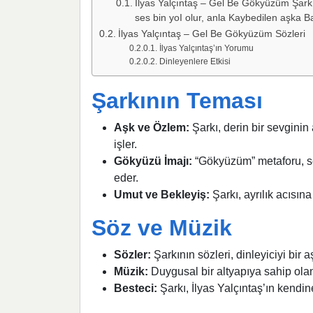
İlyas Yalçıntaş – Gel Be Gökyüzüm Şark
ses bin yoI olur, anla Kaybedilen aşka B
İlyas Yalçıntaş – Gel Be Gökyüzüm Sözleri
İlyas Yalçıntaş’ın Yorumu
Dinleyenlere Etkisi
Şarkının Teması
Aşk ve Özlem:
Şarkı, derin bir sevgini
işler.
Gökyüzü İmajı:
“Gökyüzüm” metaforu, sev
eder.
Umut ve Bekleyiş:
Şarkı, ayrılık acısı
Söz ve Müzik
Sözler:
Şarkının sözleri, dinleyiciyi bir
Müzik:
Duygusal bir altyapıya sahip olan 
Besteci:
Şarkı, İlyas Yalçıntaş’ın kendin