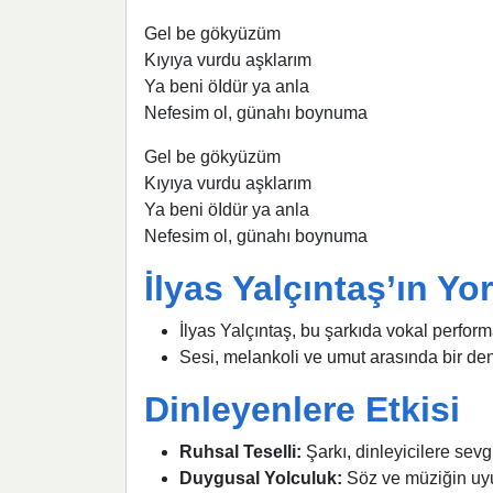
Gel be gökyüzüm
Kıyıya vurdu aşklarım
Ya beni öIdür ya anla
Nefesim ol, günahı boynuma
Gel be gökyüzüm
Kıyıya vurdu aşklarım
Ya beni öIdür ya anla
Nefesim ol, günahı boynuma
İlyas Yalçıntaş’ın Y
İlyas Yalçıntaş, bu şarkıda vokal perform
Sesi, melankoli ve umut arasında bir denge
Dinleyenlere Etkisi
Ruhsal Teselli:
Şarkı, dinleyicilere sevg
Duygusal Yolculuk:
Söz ve müziğin uyum