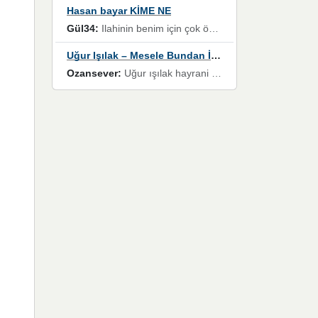
Hasan bayar KİME NE
Gül34:
Ilahinin benim için çok özel bir yeri var İlk çıktığında komşum ne kadar yüksek sesle dinliyorsa orada duymuştum ve YouTube'dan aratıp Bu ilahiyi bulmuştum ve sonra müdavimi oldum günlük Ben de 3-5 kere dinleyip ezberleyip artık ilahiye bende eşlik ediyorum yüksek sesle Allah razı olsun hizmet nimettir Rabbim sizin zahmetlerinize de hayırlı nimetler versin Selam ve dua ile Allah'a emanet olun
Uğur Işılak – Mesele Bundan İbaret
Ozansever:
Uğur ışılak hayrani olarak eski yeni tüm eserlerini keyifle huzurla dinleyenlerden birisiyim, emeğine saygı duyan gönül veren bunu en güzel şekilde sevenlerine ulaştıran siz değerli sayfa yöneticilerine de teşekkür ederim