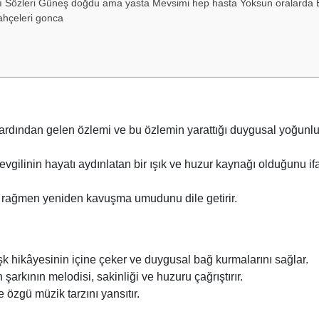
ı Sözleri Güneş doğdu ama yasta Mevsimi hep hasta Yoksun oralarda 
ahçeleri gonca
n ardından gelen özlemi ve bu özlemin yarattığı duygusal yoğunl
gilinin hayatı aydınlatan bir ışık ve huzur kaynağı olduğunu if
na rağmen yeniden kavuşma umudunu dile getirir.
 aşk hikâyesinin içine çeker ve duygusal bağ kurmalarını sağlar.
şarkının melodisi, sakinliği ve huzuru çağrıştırır.
e özgü müzik tarzını yansıtır.