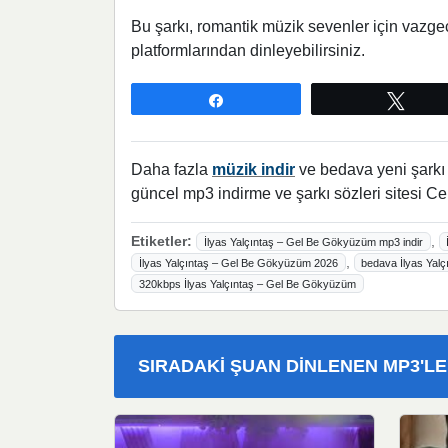
Bu şarkı, romantik müzik sevenler için vazge
platformlarından dinleyebilirsiniz.
Paylaş
Twee
Daha fazla
müzik indir
ve bedava yeni şarkı l
güncel mp3 indirme ve şarkı sözleri sitesi Ce
Etiketler:
,
İlyas Yalçıntaş – Gel Be Gökyüzüm mp3 indir
,
İlyas Yalçıntaş – Gel Be Gökyüzüm 2026
bedava İlyas Yalç
320kbps İlyas Yalçıntaş – Gel Be Gökyüzüm
SIRADAKI ŞUAN DINLENEN MP3'L