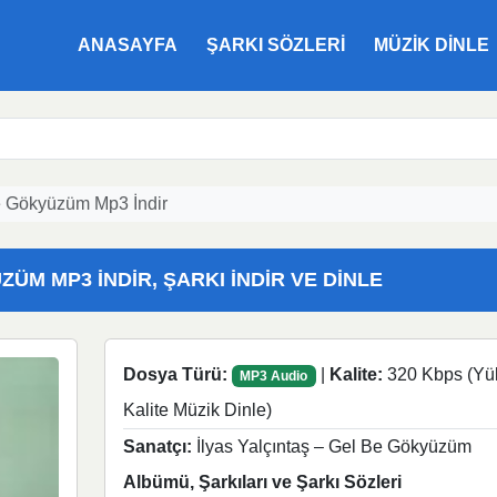
ANASAYFA
ŞARKI SÖZLERI
MÜZIK DINLE
Be Gökyüzüm Mp3 İndir
ZÜM MP3 İNDIR, ŞARKI İNDIR VE DINLE
Dosya Türü:
|
Kalite:
320 Kbps (Yü
MP3 Audio
Kalite Müzik Dinle)
Sanatçı:
İlyas Yalçıntaş – Gel Be Gökyüzüm
Albümü, Şarkıları ve Şarkı Sözleri