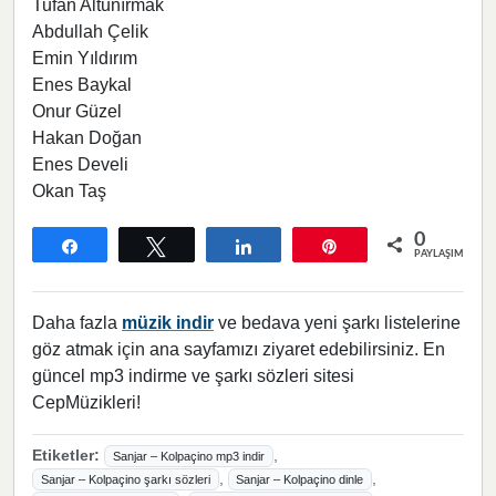
Tufan Altunırmak
Abdullah Çelik
Emin Yıldırım
Enes Baykal
Onur Güzel
Hakan Doğan
Enes Develi
Okan Taş
0
Paylaş
Tweetle
Paylaş
Pin
PAYLAŞIMLAR
Daha fazla
müzik indir
ve bedava yeni şarkı listelerine
göz atmak için ana sayfamızı ziyaret edebilirsiniz. En
güncel mp3 indirme ve şarkı sözleri sitesi
CepMüzikleri!
Etiketler:
,
Sanjar – Kolpaçino mp3 indir
,
,
Sanjar – Kolpaçino şarkı sözleri
Sanjar – Kolpaçino dinle