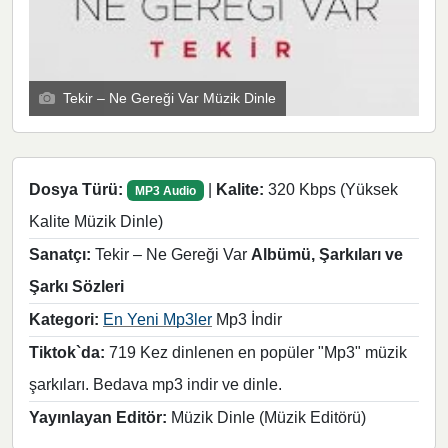
Tekir – Ne Gereği Var Müzik Dinle
Dosya Türü:
|
Kalite:
320 Kbps (Yüksek
MP3 Audio
Kalite Müzik Dinle)
Sanatçı:
Tekir – Ne Gereği Var
Albümü, Şarkıları ve
Şarkı Sözleri
Kategori:
En Yeni Mp3ler
Mp3 İndir
Tiktok`da:
719 Kez dinlenen en popüler "Mp3" müzik
şarkıları. Bedava mp3 indir ve dinle.
Yayınlayan Editör:
Müzik Dinle (Müzik Editörü)