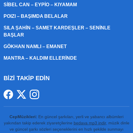
SIBEL CAN – EYPIO – KIYAMAM
POIZI – BAŞIMDA BELALAR
SILA ŞAHIN – SAMET KARDEŞLER – SENINLE
BAŞLAR
GÖKHAN NAMLI – EMANET
MANTRA – KALDIM ELLERINDE
BİZİ TAKİP EDİN
CepMüzikleri:
En güncel şarkıları, yerli ve yabancı albümleri
yakından takip ederek ziyaretçilerine
bedava mp3 indir
, müzik dinle
ve güncel şarkı sözleri seçeneklerini en hızlı şekilde sunmayı