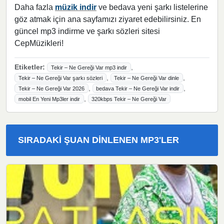
Daha fazla
müzik indir
ve bedava yeni şarkı listelerine
göz atmak için ana sayfamızı ziyaret edebilirsiniz. En
güncel mp3 indirme ve şarkı sözleri sitesi
CepMüzikleri!
Etiketler:
,
Tekir – Ne Gereği Var mp3 indir
,
,
Tekir – Ne Gereği Var şarkı sözleri
Tekir – Ne Gereği Var dinle
,
,
Tekir – Ne Gereği Var 2026
bedava Tekir – Ne Gereği Var indir
,
mobil En Yeni Mp3ler indir
320kbps Tekir – Ne Gereği Var
SIRADAKI ŞUAN DINLENEN MP3'LER