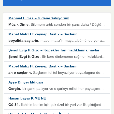
Mehmet Elmas – Gidene Yakıyorum
Müzik Dinle:
Bilemem artık senden bir şans daha / Düştüğün zaman ben olmayacağım yanında” dizeleri, artık geçmişin tekrarına izin verilmeyeceğini, kişisel sınırların çizildiğini gösteriyor.
Mabel Matiz Ft Zeynep Bastık – Saçların
boyalida saçlarin:
mabel matiz'in maya albümünde yer alan güzellerden. parça da şarkı hani! müzikal altyapısına vurulduğum, sözlerinde kaybolduğum bir parça olmuş.
Şenol Evgi ft Gizo – Köpekler Tanımadıklarına havlar
Şenol Evgi ft Gizo:
Bir kere dinlememe rağmen kulaklardan gitmiyor sen sen sen sen kurban ol sen sen sen sen hayran ol yükses ses müzik dinleme sebebisiniz canlar bomba gibi patladınız maşallah
Mabel Matiz Ft Zeynep Bastık – Saçların
ah o saçlarin:
Saçlarım tel tel beyazlıyor beyazlagına degil yanımda sen yoksun ona üzülüyorum günler bir bir geçiyor geçen günlere değil sensiz geçen günlere darılıyorum,Dinledikce asla kavusamayacagim ama asla unutamicagim sevdiğim adam için yanar içim
Ayşe Dinçer Müjgan
Gergin:
bir şarkı patlıyor ve o şarkıyı millet her paylaşımın altına koyuyor ve öyle bir durum hal alıyor ki şarkıyı dinlemeden şarkıdan bikıyorsun Ama bu enteresan bir şekilde dillere dolanıyor millet olarak seviyoruz dertlerle boğuşurken bir yandan da göbek atmayi))) diyeceklerim bu kadar güzel hoş bir sayfa emeğinize sağlık arkadaşlar kolay gelsin
Hasan bayar KİME NE
Gül34:
Ilahinin benim için çok özel bir yeri var İlk çıktığında komşum ne kadar yüksek sesle dinliyorsa orada duymuştum ve YouTube'dan aratıp Bu ilahiyi bulmuştum ve sonra müdavimi oldum günlük Ben de 3-5 kere dinleyip ezberleyip artık ilahiye bende eşlik ediyorum yüksek sesle Allah razı olsun hizmet nimettir Rabbim sizin zahmetlerinize de hayırlı nimetler versin Selam ve dua ile Allah'a emanet olun