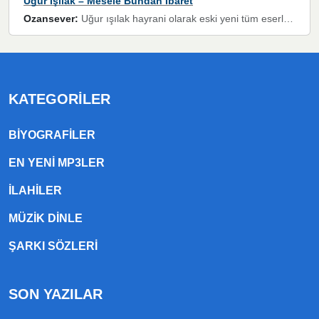
Uğur Işılak – Mesele Bundan İbaret
Ozansever:
Uğur ışılak hayrani olarak eski yeni tüm eserlerini keyifle huzurla dinleyenlerden birisiyim, emeğine saygı duyan gönül veren bunu en güzel şekilde sevenlerine ulaştıran siz değerli sayfa yöneticilerine de teşekkür ederim
KATEGORILER
BIYOGRAFILER
EN YENI MP3LER
ILAHILER
MÜZIK DINLE
ŞARKI SÖZLERI
SON YAZILAR