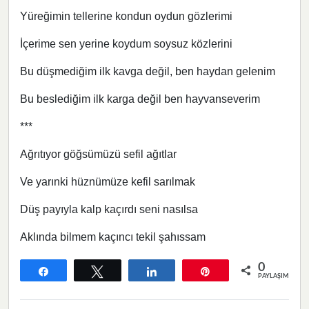
Yüreğimin tellerine kondun oydun gözlerimi
İçerime sen yerine koydum soysuz közlerini
Bu düşmediğim ilk kavga değil, ben haydan gelenim
Bu beslediğim ilk karga değil ben hayvanseverim
***
Ağrıtıyor göğsümüzü sefil ağıtlar
Ve yarınki hüznümüze kefil sarılmak
Düş payıyla kalp kaçırdı seni nasılsa
Aklında bilmem kaçıncı tekil şahıssam
0
Paylaş
Tweetle
Paylaş
Pin
PAYLAŞIMLAR