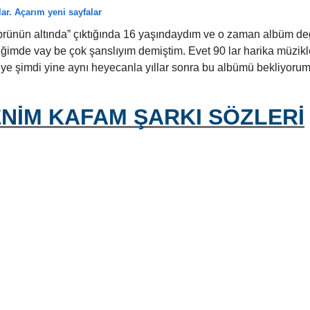
ar. Açarım yeni sayfalar
rünün altında” çıktığında 16 yaşındaydım ve o zaman albüm de
imde vay be çok şanslıyım demiştim. Evet 90 lar harika müzikl
e şimdi yine aynı heyecanla yıllar sonra bu albümü bekliyoru
NİM KAFAM ŞARKI SÖZLERİ