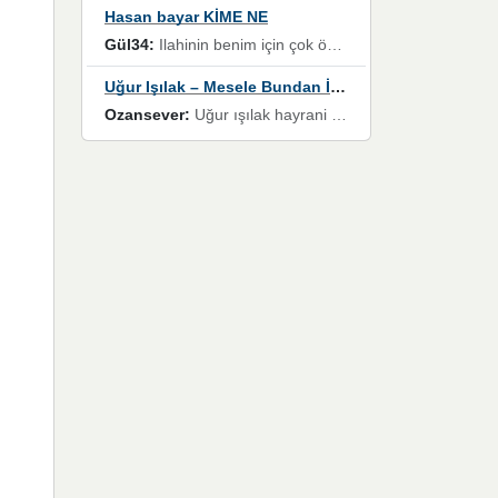
Hasan bayar KİME NE
Gül34:
Ilahinin benim için çok özel bir yeri var İlk çıktığında komşum ne kadar yüksek sesle dinliyorsa orada duymuştum ve YouTube'dan aratıp Bu ilahiyi bulmuştum ve sonra müdavimi oldum günlük Ben de 3-5 kere dinleyip ezberleyip artık ilahiye bende eşlik ediyorum yüksek sesle Allah razı olsun hizmet nimettir Rabbim sizin zahmetlerinize de hayırlı nimetler versin Selam ve dua ile Allah'a emanet olun
Uğur Işılak – Mesele Bundan İbaret
Ozansever:
Uğur ışılak hayrani olarak eski yeni tüm eserlerini keyifle huzurla dinleyenlerden birisiyim, emeğine saygı duyan gönül veren bunu en güzel şekilde sevenlerine ulaştıran siz değerli sayfa yöneticilerine de teşekkür ederim