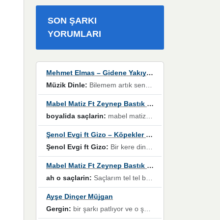
SON ŞARKI
YORUMLARI
Mehmet Elmas – Gidene Yakıyorum
Müzik Dinle:
Bilemem artık senden bir şans daha / Düştüğün zaman ben olmayacağım yanında” dizeleri, artık geçmişin tekrarına izin verilmeyeceğini, kişisel sınırların çizildiğini gösteriyor.
Mabel Matiz Ft Zeynep Bastık – Saçların
boyalida saçlarin:
mabel matiz'in maya albümünde yer alan güzellerden. parça da şarkı hani! müzikal altyapısına vurulduğum, sözlerinde kaybolduğum bir parça olmuş.
Şenol Evgi ft Gizo – Köpekler Tanımadıklarına havlar
Şenol Evgi ft Gizo:
Bir kere dinlememe rağmen kulaklardan gitmiyor sen sen sen sen kurban ol sen sen sen sen hayran ol yükses ses müzik dinleme sebebisiniz canlar bomba gibi patladınız maşallah
Mabel Matiz Ft Zeynep Bastık – Saçların
ah o saçlarin:
Saçlarım tel tel beyazlıyor beyazlagına degil yanımda sen yoksun ona üzülüyorum günler bir bir geçiyor geçen günlere değil sensiz geçen günlere darılıyorum,Dinledikce asla kavusamayacagim ama asla unutamicagim sevdiğim adam için yanar içim
Ayşe Dinçer Müjgan
Gergin:
bir şarkı patlıyor ve o şarkıyı millet her paylaşımın altına koyuyor ve öyle bir durum hal alıyor ki şarkıyı dinlemeden şarkıdan bikıyorsun Ama bu enteresan bir şekilde dillere dolanıyor millet olarak seviyoruz dertlerle boğuşurken bir yandan da göbek atmayi))) diyeceklerim bu kadar güzel hoş bir sayfa emeğinize sağlık arkadaşlar kolay gelsin