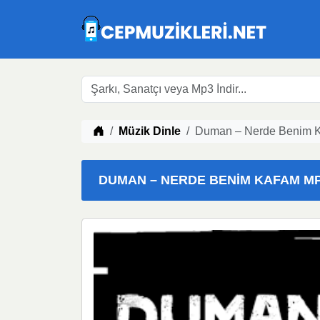
Müzik indir
Müzik Dinle
Duman – Nerde Benim K
DUMAN – NERDE BENIM KAFAM MP3 