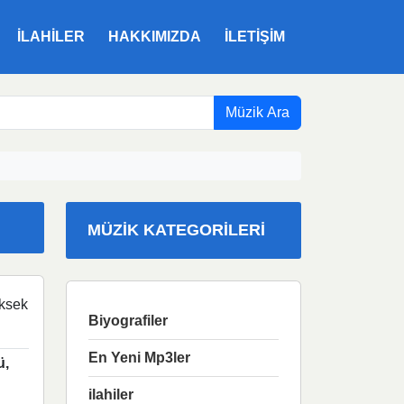
ILAHILER
HAKKIMIZDA
İLETIŞIM
Müzik Ara
MÜZIK KATEGORILERI
ksek
Biyografiler
En Yeni Mp3ler
ü,
ilahiler