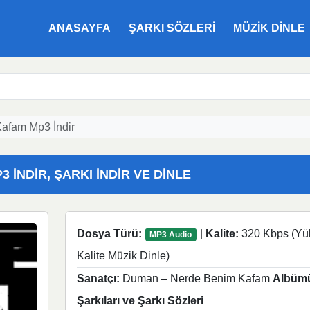
ANASAYFA
ŞARKI SÖZLERI
MÜZIK DINLE
afam Mp3 İndir
İNDIR, ŞARKI İNDIR VE DINLE
Dosya Türü:
|
Kalite:
320 Kbps (Yü
MP3 Audio
Kalite Müzik Dinle)
Sanatçı:
Duman – Nerde Benim Kafam
Albüm
Şarkıları ve Şarkı Sözleri