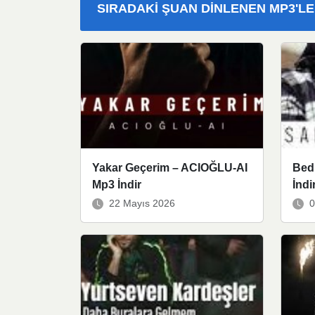
SIRADAKI ŞUAN DINLENEN MP3'L
Yakar Geçerim – ACIOĞLU-AI
Bedr
Mp3 İndir
İndi
22 Mayıs 2026
0