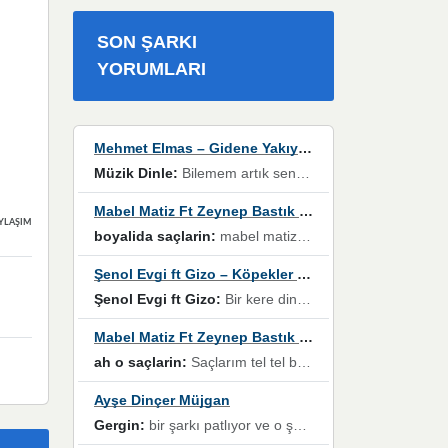
SON ŞARKI
YORUMLARI
Mehmet Elmas – Gidene Yakıyorum
Müzik Dinle:
Bilemem artık senden bir şans daha / Düştüğün zaman ben olmayacağım yanında” dizeleri, artık geçmişin tekrarına izin verilmeyeceğini, kişisel sınırların çizildiğini gösteriyor.
Mabel Matiz Ft Zeynep Bastık – Saçların
YLAŞIMLAR
boyalida saçlarin:
mabel matiz'in maya albümünde yer alan güzellerden. parça da şarkı hani! müzikal altyapısına vurulduğum, sözlerinde kaybolduğum bir parça olmuş.
Şenol Evgi ft Gizo – Köpekler Tanımadıklarına havlar
Şenol Evgi ft Gizo:
Bir kere dinlememe rağmen kulaklardan gitmiyor sen sen sen sen kurban ol sen sen sen sen hayran ol yükses ses müzik dinleme sebebisiniz canlar bomba gibi patladınız maşallah
Mabel Matiz Ft Zeynep Bastık – Saçların
ah o saçlarin:
Saçlarım tel tel beyazlıyor beyazlagına degil yanımda sen yoksun ona üzülüyorum günler bir bir geçiyor geçen günlere değil sensiz geçen günlere darılıyorum,Dinledikce asla kavusamayacagim ama asla unutamicagim sevdiğim adam için yanar içim
Ayşe Dinçer Müjgan
Gergin:
bir şarkı patlıyor ve o şarkıyı millet her paylaşımın altına koyuyor ve öyle bir durum hal alıyor ki şarkıyı dinlemeden şarkıdan bikıyorsun Ama bu enteresan bir şekilde dillere dolanıyor millet olarak seviyoruz dertlerle boğuşurken bir yandan da göbek atmayi))) diyeceklerim bu kadar güzel hoş bir sayfa emeğinize sağlık arkadaşlar kolay gelsin