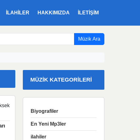
ILAHILER
HAKKIMIZDA
İLETIŞIM
Müzik Ara
MÜZIK KATEGORILERI
ksek
Biyografiler
En Yeni Mp3ler
arı
ilahiler