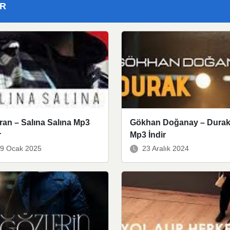
ER
an – Salına Salına Mp3
Gökhan Doğanay – Dura
r
Mp3 İndir
9 Ocak 2025
23 Aralık 2024