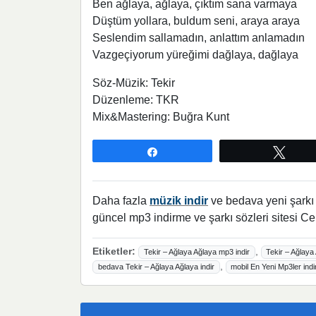
Ben ağlaya, ağlaya, çıktım sana varmaya
Düştüm yollara, buldum seni, araya araya
Seslendim sallamadın, anlattım anlamadın
Vazgeçiyorum yüreğimi dağlaya, dağlaya
Söz-Müzik: Tekir
Düzenleme: TKR
Mix&Mastering: Buğra Kunt
Paylaş
Twee
Daha fazla
müzik indir
ve bedava yeni şarkı l
güncel mp3 indirme ve şarkı sözleri sitesi Ce
Etiketler:
,
Tekir – Ağlaya Ağlaya mp3 indir
Tekir – Ağlaya
,
bedava Tekir – Ağlaya Ağlaya indir
mobil En Yeni Mp3ler indi