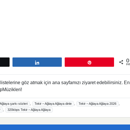
0
tle
Paylaş
Pin
PA
istelerine göz atmak için ana sayfamızı ziyaret edebilirsiniz. En
pMüzikleri!
,
,
,
 Ağlaya şarkı sözleri
Tekir – Ağlaya Ağlaya dinle
Tekir – Ağlaya Ağlaya 2026
,
r
320kbps Tekir – Ağlaya Ağlaya