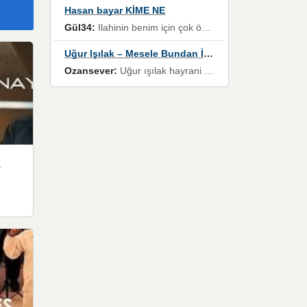
Hasan bayar KİME NE
Gül34:
Ilahinin benim için çok özel bir yeri var İlk çıktığında komşum ne kadar yüksek sesle dinliyorsa orada duymuştum ve YouTube'dan aratıp Bu ilahiyi bulmuştum ve sonra müdavimi oldum günlük Ben de 3-5 kere dinleyip ezberleyip artık ilahiye bende eşlik ediyorum yüksek sesle Allah razı olsun hizmet nimettir Rabbim sizin zahmetlerinize de hayırlı nimetler versin Selam ve dua ile Allah'a emanet olun
Uğur Işılak – Mesele Bundan İbaret
Ozansever:
Uğur ışılak hayrani olarak eski yeni tüm eserlerini keyifle huzurla dinleyenlerden birisiyim, emeğine saygı duyan gönül veren bunu en güzel şekilde sevenlerine ulaştıran siz değerli sayfa yöneticilerine de teşekkür ederim
k