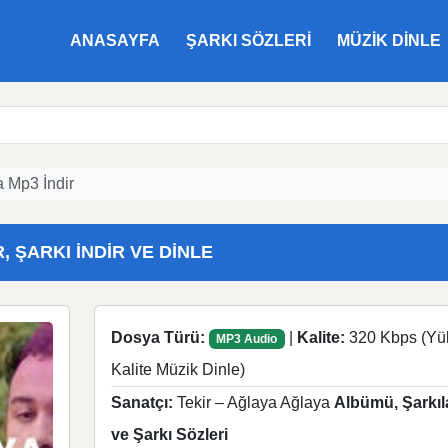
ANASAYFA
ŞARKI SÖZLERI
MÜZIK DINLE
a Mp3 İndir
, ŞARKI İNDIR VE DINLE
Dosya Türü:
|
Kalite:
320 Kbps (Yü
MP3 Audio
Kalite Müzik Dinle)
Sanatçı:
Tekir – Ağlaya Ağlaya
Albümü, Şarkıl
ve Şarkı Sözleri