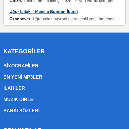
Gül34:
Ilahinin benim için çok özel bir yeri var İlk çıktığında komşum ne kadar yüksek sesle dinliyorsa orada duymuştum ve YouTube'dan aratıp Bu ilahiyi bulmuştum ve sonra müdavimi oldum günlük Ben de 3-5 kere dinleyip ezberleyip artık ilahiye bende eşlik ediyorum yüksek sesle Allah razı olsun hizmet nimettir Rabbim sizin zahmetlerinize de hayırlı nimetler versin Selam ve dua ile Allah'a emanet olun
Uğur Işılak – Mesele Bundan İbaret
Ozansever:
Uğur ışılak hayrani olarak eski yeni tüm eserlerini keyifle huzurla dinleyenlerden birisiyim, emeğine saygı duyan gönül veren bunu en güzel şekilde sevenlerine ulaştıran siz değerli sayfa yöneticilerine de teşekkür ederim
KATEGORILER
BIYOGRAFILER
EN YENI MP3LER
ILAHILER
MÜZIK DINLE
ŞARKI SÖZLERI