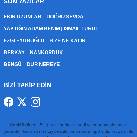
SON YAZILAR
EKIN UZUNLAR – DOĞRU SEVDA
YAKTIĞIN ADAM BENIM | İSMAIL TÜRÜT
EZGI EYÜBOĞLU – BIZE NE KALIR
BERKAY – NANKÖRDÜK
BENGÜ – DUR NEREYE
BİZİ TAKİP EDİN
CepMüzikleri:
En güncel şarkıları, yerli ve yabancı albümleri
yakından takip ederek ziyaretçilerine
bedava mp3 indir
, müzik dinle