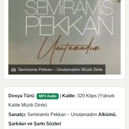
Semiramis Pekkan – Unutamadım Müzik Dinle
Dosya Türü:
|
Kalite:
320 Kbps (Yüksek
MP3 Audio
Kalite Müzik Dinle)
Sanatçı:
Semiramis Pekkan – Unutamadım
Albümü,
Şarkıları ve Şarkı Sözleri