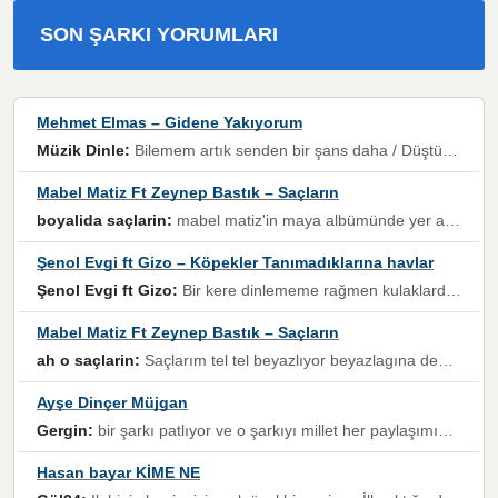
SON ŞARKI YORUMLARI
Mehmet Elmas – Gidene Yakıyorum
Müzik Dinle:
Bilemem artık senden bir şans daha / Düştüğün zaman ben olmayacağım yanında” dizeleri, artık geçmişin tekrarına izin verilmeyeceğini, kişisel sınırların çizildiğini gösteriyor.
Mabel Matiz Ft Zeynep Bastık – Saçların
boyalida saçlarin:
mabel matiz'in maya albümünde yer alan güzellerden. parça da şarkı hani! müzikal altyapısına vurulduğum, sözlerinde kaybolduğum bir parça olmuş.
Şenol Evgi ft Gizo – Köpekler Tanımadıklarına havlar
Şenol Evgi ft Gizo:
Bir kere dinlememe rağmen kulaklardan gitmiyor sen sen sen sen kurban ol sen sen sen sen hayran ol yükses ses müzik dinleme sebebisiniz canlar bomba gibi patladınız maşallah
Mabel Matiz Ft Zeynep Bastık – Saçların
ah o saçlarin:
Saçlarım tel tel beyazlıyor beyazlagına degil yanımda sen yoksun ona üzülüyorum günler bir bir geçiyor geçen günlere değil sensiz geçen günlere darılıyorum,Dinledikce asla kavusamayacagim ama asla unutamicagim sevdiğim adam için yanar içim
Ayşe Dinçer Müjgan
Gergin:
bir şarkı patlıyor ve o şarkıyı millet her paylaşımın altına koyuyor ve öyle bir durum hal alıyor ki şarkıyı dinlemeden şarkıdan bikıyorsun Ama bu enteresan bir şekilde dillere dolanıyor millet olarak seviyoruz dertlerle boğuşurken bir yandan da göbek atmayi))) diyeceklerim bu kadar güzel hoş bir sayfa emeğinize sağlık arkadaşlar kolay gelsin
Hasan bayar KİME NE