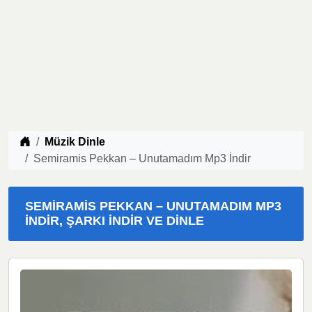
Müzik indir
Müzik Dinle
Semiramis Pekkan – Unutamadım Mp3 İndir
SEMIRAMIS PEKKAN – UNUTAMADIM MP3
İNDIR, ŞARKI İNDIR VE DINLE