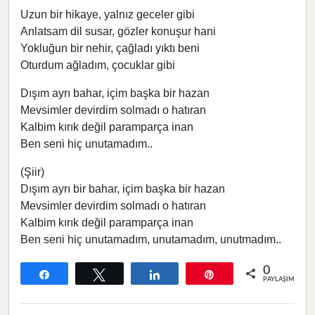
Uzun bir hikaye, yalnız geceler gibi
Anlatsam dil susar, gözler konuşur hani
Yokluğun bir nehir, çağladı yıktı beni
Oturdum ağladım, çocuklar gibi
Dışım ayrı bahar, içim başka bir hazan
Mevsimler devirdim solmadı o hatıran
Kalbim kırık değil paramparça inan
Ben seni hiç unutamadım..
(Şiir)
Dışım ayrı bir bahar, içim başka bir hazan
Mevsimler devirdim solmadı o hatıran
Kalbim kırık değil paramparça inan
Ben seni hiç unutamadım, unutamadım, unutmadım..
0
Paylaş
Tweetle
Paylaş
Pin
PAYLAŞIMLAR