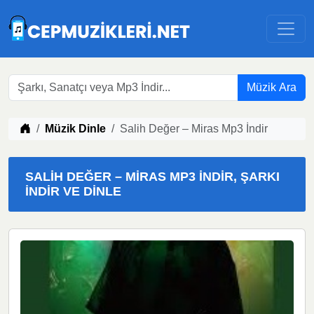
Müzik Ara
Müzik indir
Müzik Dinle
Salih Değer – Miras Mp3 İndir
SALIH DEĞER – MIRAS MP3 İNDIR, ŞARKI
İNDIR VE DINLE