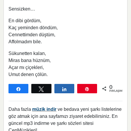
Sensizken…
En dibi gördüm,
Kaç yeminden döndüm,
Cennettimden düştüm,
Affolmadım bile.
Sükunetten kalan,
Miras bana hüznüm,
Açar mı çiçekleri,
Umut denen çölün.
0
Paylaş
Tweetle
Paylaş
Pin
PAYLAŞIMLAR
Daha fazla
müzik indir
ve bedava yeni şarkı listelerine
göz atmak için ana sayfamızı ziyaret edebilirsiniz. En
güncel mp3 indirme ve şarkı sözleri sitesi
CepMüzikleri!