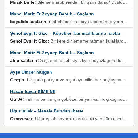
Müzik Dinle:
Bilemem artık senden bir şans daha / Düştüğün zaman ben olmayacağım yanında” dizeleri, artık geçmişin tekrarına izin verilmeyeceğini, kişisel sınırların çizildiğini gösteriyor.
Mabel Matiz Ft Zeynep Bastık – Saçların
boyalida saçlarin:
mabel matiz'in maya albümünde yer alan güzellerden. parça da şarkı hani! müzikal altyapısına vurulduğum, sözlerinde kaybolduğum bir parça olmuş.
Şenol Evgi ft Gizo – Köpekler Tanımadıklarına havlar
Şenol Evgi ft Gizo:
Bir kere dinlememe rağmen kulaklardan gitmiyor sen sen sen sen kurban ol sen sen sen sen hayran ol yükses ses müzik dinleme sebebisiniz canlar bomba gibi patladınız maşallah
Mabel Matiz Ft Zeynep Bastık – Saçların
ah o saçlarin:
Saçlarım tel tel beyazlıyor beyazlagına degil yanımda sen yoksun ona üzülüyorum günler bir bir geçiyor geçen günlere değil sensiz geçen günlere darılıyorum,Dinledikce asla kavusamayacagim ama asla unutamicagim sevdiğim adam için yanar içim
Ayşe Dinçer Müjgan
Gergin:
bir şarkı patlıyor ve o şarkıyı millet her paylaşımın altına koyuyor ve öyle bir durum hal alıyor ki şarkıyı dinlemeden şarkıdan bikıyorsun Ama bu enteresan bir şekilde dillere dolanıyor millet olarak seviyoruz dertlerle boğuşurken bir yandan da göbek atmayi))) diyeceklerim bu kadar güzel hoş bir sayfa emeğinize sağlık arkadaşlar kolay gelsin
Hasan bayar KİME NE
Gül34:
Ilahinin benim için çok özel bir yeri var İlk çıktığında komşum ne kadar yüksek sesle dinliyorsa orada duymuştum ve YouTube'dan aratıp Bu ilahiyi bulmuştum ve sonra müdavimi oldum günlük Ben de 3-5 kere dinleyip ezberleyip artık ilahiye bende eşlik ediyorum yüksek sesle Allah razı olsun hizmet nimettir Rabbim sizin zahmetlerinize de hayırlı nimetler versin Selam ve dua ile Allah'a emanet olun
Uğur Işılak – Mesele Bundan İbaret
Ozansever:
Uğur ışılak hayrani olarak eski yeni tüm eserlerini keyifle huzurla dinleyenlerden birisiyim, emeğine saygı duyan gönül veren bunu en güzel şekilde sevenlerine ulaştıran siz değerli sayfa yöneticilerine de teşekkür ederim