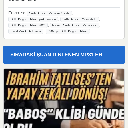
Etiketler:
,
Salih Değer – Miras mp3 indir
,
,
Salih Değer – Miras şarkı sözleri
Salih Değer – Miras dinle
,
,
Salih Değer – Miras 2026
bedava Salih Değer – Miras indir
,
mobil Müzik Dinle indir
320kbps Salih Değer – Miras
SIRADAKI ŞUAN DINLENEN MP3'LER