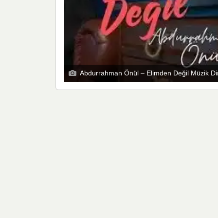
Abdurrahman Önül – Elimden Değil Müzik Di