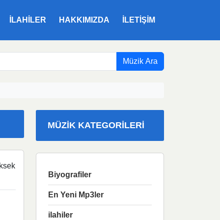
ILAHILER
HAKKIMIZDA
İLETIŞIM
Müzik Ara
MÜZIK KATEGORILERI
ksek
Biyografiler
En Yeni Mp3ler
ilahiler