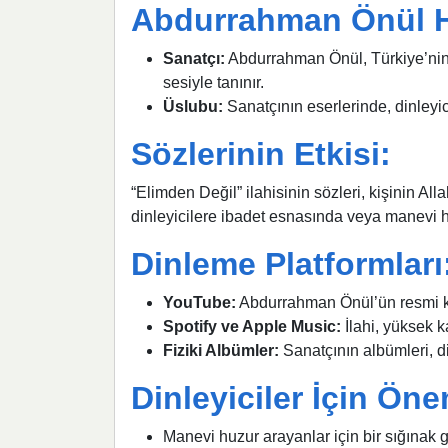
Abdurrahman Önül 
Sanatçı:
Abdurrahman Önül, Türkiye’nin se
sesiyle tanınır.
Üslubu:
Sanatçının eserlerinde, dinleyi
Sözlerinin Etkisi:
“Elimden Değil” ilahisinin sözleri, kişinin All
dinleyicilere ibadet esnasında veya manevi hu
Dinleme Platformları
YouTube:
Abdurrahman Önül’ün resmi kana
Spotify ve Apple Music:
İlahi, yüksek k
Fiziki Albümler:
Sanatçının albümleri, di
Dinleyiciler İçin Öne
Manevi huzur arayanlar için bir sığınak gi