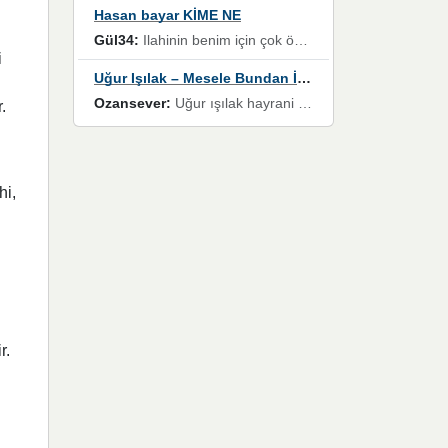
Hasan bayar KİME NE
Gül34:
Ilahinin benim için çok özel bir yeri var İlk çıktığında komşum ne kadar yüksek sesle dinliyorsa orada duymuştum ve YouTube'dan aratıp Bu ilahiyi bulmuştum ve sonra müdavimi oldum günlük Ben de 3-5 kere dinleyip ezberleyip artık ilahiye bende eşlik ediyorum yüksek sesle Allah razı olsun hizmet nimettir Rabbim sizin zahmetlerinize de hayırlı nimetler versin Selam ve dua ile Allah'a emanet olun
i
Uğur Işılak – Mesele Bundan İbaret
Ozansever:
Uğur ışılak hayrani olarak eski yeni tüm eserlerini keyifle huzurla dinleyenlerden birisiyim, emeğine saygı duyan gönül veren bunu en güzel şekilde sevenlerine ulaştıran siz değerli sayfa yöneticilerine de teşekkür ederim
.
hi,
r.