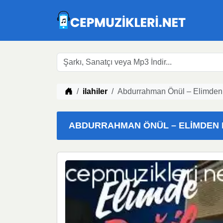
Müzik indir
ilahiler
Abdurrahman Önül – Elimden 
ABDURRAHMAN ÖNÜL – ELIMDEN DE