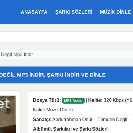
ANASAYFA
ŞARKI SÖZLERI
MÜZIK DINLE
Değil Mp3 İndir
ĞIL MP3 İNDIR, ŞARKI İNDIR VE DINLE
Dosya Türü:
|
Kalite:
320 Kbps (Yü
MP3 Audio
Kalite Müzik Dinle)
Sanatçı:
Abdurrahman Önül – Elimden Değil
Albümü, Şarkıları ve Şarkı Sözleri