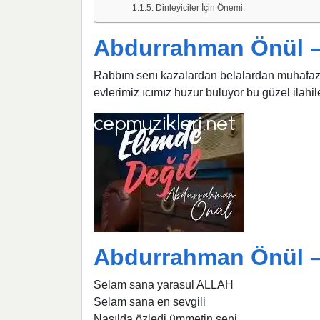
Dinleyiciler İçin Önemi:
Abdurrahman Önül –
Rabbım senı kazalardan belalardan muhafaza 
evlerimiz ıcımız huzur buluyor bu güzel ilahil
Abdurrahman Önül 
Selam sana yarasul ALLAH
Selam sana en sevgili
Nasılda özledi ümmetin seni