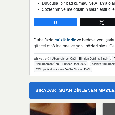
Duygusal bir bağ kurmayı ve Allah’a olan 
Sözlerinin ve melodisinin sakinleştirici 
Paylaş
Twee
Daha fazla
müzik indir
ve bedava yeni şarkı l
güncel mp3 indirme ve şarkı sözleri sitesi Ce
Etiketler:
,
Abdurrahman Önül – Elimden Değil mp3 indir
,
Abdurrahman Önül – Elimden Değil 2026
bedava Abdurrahma
320kbps Abdurrahman Önül – Elimden Değil
SIRADAKI ŞUAN DINLENEN MP3'L