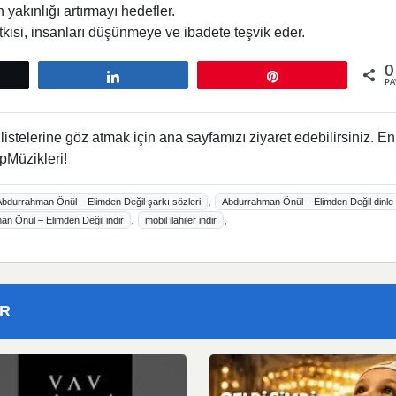
yakınlığı artırmayı hedefler.
etkisi, insanları düşünmeye ve ibadete teşvik eder.
0
tle
Paylaş
Pin
PA
istelerine göz atmak için ana sayfamızı ziyaret edebilirsiniz. En
pMüzikleri!
,
Abdurrahman Önül – Elimden Değil şarkı sözleri
Abdurrahman Önül – Elimden Değil dinle
,
,
n Önül – Elimden Değil indir
mobil ilahiler indir
ER