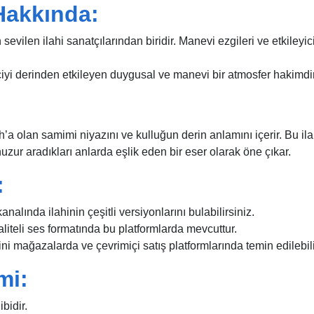
Hakkında:
vilen ilahi sanatçılarından biridir. Manevi ezgileri ve etkileyic
ciyi derinden etkileyen duygusal ve manevi bir atmosfer hakimdir
ah’a olan samimi niyazını ve kulluğun derin anlamını içerir. Bu ila
zur aradıkları anlarda eşlik eden bir eser olarak öne çıkar.
:
lında ilahinin çeşitli versiyonlarını bulabilirsiniz.
aliteli ses formatında bu platformlarda mevcuttur.
ni mağazalarda ve çevrimiçi satış platformlarında temin edilebili
mi:
bidir.