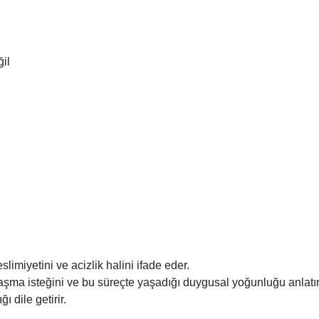
il
limiyetini ve acizlik halini ifade eder.
aşma isteğini ve bu süreçte yaşadığı duygusal yoğunluğu anlatır
ı dile getirir.