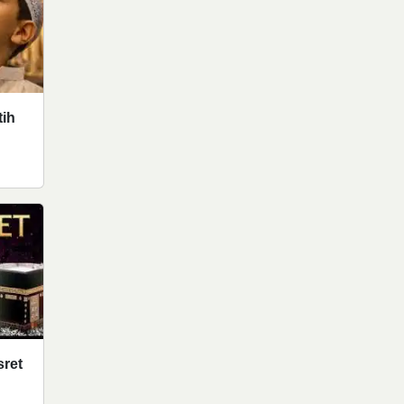
tih
sret