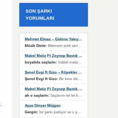
SON ŞARKI
YORUMLARI
Mehmet Elmas – Gidene Yakıyorum
Müzik Dinle:
Bilemem artık senden bir şans daha / Düştüğün zaman ben olmayacağım yanında” dizeleri, artık geçmişin tekrarına izin verilmeyeceğini, kişisel sınırların çizildiğini gösteriyor.
Mabel Matiz Ft Zeynep Bastık – Saçların
boyalida saçlarin:
mabel matiz'in maya albümünde yer alan güzellerden. parça da şarkı hani! müzikal altyapısına vurulduğum, sözlerinde kaybolduğum bir parça olmuş.
Şenol Evgi ft Gizo – Köpekler Tanımadıklarına havlar
Şenol Evgi ft Gizo:
Bir kere dinlememe rağmen kulaklardan gitmiyor sen sen sen sen kurban ol sen sen sen sen hayran ol yükses ses müzik dinleme sebebisiniz canlar bomba gibi patladınız maşallah
Mabel Matiz Ft Zeynep Bastık – Saçların
ah o saçlarin:
Saçlarım tel tel beyazlıyor beyazlagına degil yanımda sen yoksun ona üzülüyorum günler bir bir geçiyor geçen günlere değil sensiz geçen günlere darılıyorum,Dinledikce asla kavusamayacagim ama asla unutamicagim sevdiğim adam için yanar içim
.
Ayşe Dinçer Müjgan
Gergin:
bir şarkı patlıyor ve o şarkıyı millet her paylaşımın altına koyuyor ve öyle bir durum hal alıyor ki şarkıyı dinlemeden şarkıdan bikıyorsun Ama bu enteresan bir şekilde dillere dolanıyor millet olarak seviyoruz dertlerle boğuşurken bir yandan da göbek atmayi))) diyeceklerim bu kadar güzel hoş bir sayfa emeğinize sağlık arkadaşlar kolay gelsin