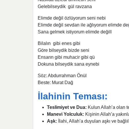
Gelebilseydik gül ravzana
Elimde değil özlüyorum seni nebi
Elimde değil sevdan ile ağlıyorum elimde değ
Sana gelmek istiyorum elimde değill
Bilalın gibi enes gibi
Göre bilseydik bizde seni
Ensarın gibi muhacir gibi qü
Dokuna bilseydik sana eynebi
Söz: Abdurrahman Önül
Beste: Murat Dağ
İlahinin Teması:
Teslimiyet ve Dua:
Kulun Allah’a olan tes
Manevi Yolculuk:
Kişinin Allah’a yakınl
Aşk:
İlahi, Allah’a duyulan aşkı ve bağlılığ