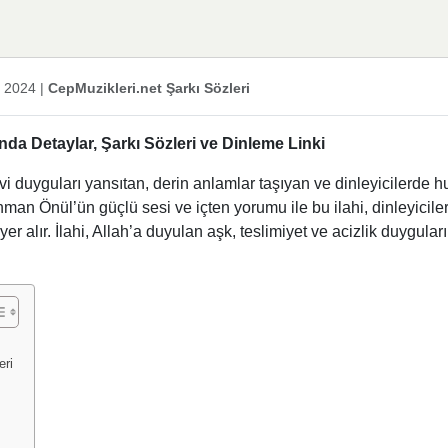
k 2024
|
CepMuzikleri.net Şarkı Sözleri
a Detaylar, Şarkı Sözleri ve Dinleme Linki
i duyguları yansıtan, derin anlamlar taşıyan ve dinleyicilerde h
hman Önül’ün güçlü sesi ve içten yorumu ile bu ilahi, dinleyicile
alır. İlahi, Allah’a duyulan aşk, teslimiyet ve acizlik duyguları
eri