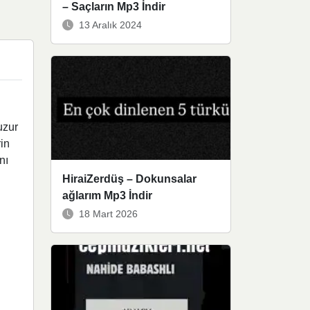
– Saçların Mp3 İndir
13 Aralık 2024
uzur
rin
nı
HiraiZerdüş – Dokunsalar
ağlarım Mp3 İndir
18 Mart 2026