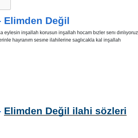
 Elimden Değil
eylesin inşallah korusun inşallah hocam bızler senı dınlıyoruz
erinle hayranım sesıne ilahilerine saglıcakla kal inşallah
–
Elimden Değil ilahi sözleri