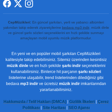
CepMüzikleri:
En güncel şarkıları, yerli ve yabancı albümleri
yakından takip ederek ziyaretçilerine
bedava mp3 indir
, müzik dinle
ve güncel şarkı sözleri seçeneklerini en hızlı şekilde sunmayı
amaçlayan mobil uyumlu müzik platformudur.
En yeni ve en popüler mobil şarkıları CepMüzikleri
kalitesiyle takip edebilirsiniz. Sitemiz üzerinden kesintisiz
müzik dinle
ve en hızlı şekilde
şarkı indir
seçeneklerini
kullanabilirsiniz. Binlerce hit parçanın
şarkı sözleri
listelerine ulaşabilir, trend listelerinden dilediğiniz gibi
bedava
mp3 indir
ve ücretsiz
müzik indir
imkanlarından
yararlanabilirsiniz.
Hakkımızda / Telif Hakları (DMCA)
|
Gizlilik İlkeleri
|
Çerez
Politikası
|
Site Haritası
|
SEO Ajansı