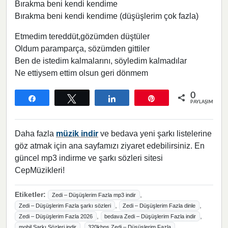
Bırakma beni kendi kendime
Bırakma beni kendi kendime (düşüşlerim çok fazla)
Etmedim tereddüt,gözümden düştüler
Oldum paramparça, sözümden gittiler
Ben de istedim kalmalarını, söyledim kalmadılar
Ne ettiysem ettim olsun geri dönmem
0
Paylaş
Tweetle
Paylaş
Pin
PAYLAŞIMLAR
Daha fazla
müzik indir
ve bedava yeni şarkı listelerine
göz atmak için ana sayfamızı ziyaret edebilirsiniz. En
güncel mp3 indirme ve şarkı sözleri sitesi
CepMüzikleri!
Etiketler:
,
Zedi – Düşüşlerim Fazla mp3 indir
,
,
Zedi – Düşüşlerim Fazla şarkı sözleri
Zedi – Düşüşlerim Fazla dinle
,
,
Zedi – Düşüşlerim Fazla 2026
bedava Zedi – Düşüşlerim Fazla indir
,
mobil Şarkı Sözleri indir
320kbps Zedi – Düşüşlerim Fazla