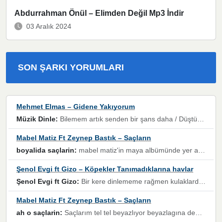
Abdurrahman Önül – Elimden Değil Mp3 İndir
03 Aralık 2024
SON ŞARKI YORUMLARI
Mehmet Elmas – Gidene Yakıyorum
Müzik Dinle:
Bilemem artık senden bir şans daha / Düştüğün zaman ben olmayacağım yanında” dizeleri, artık geçmişin tekrarına izin verilmeyeceğini, kişisel sınırların çizildiğini gösteriyor.
Mabel Matiz Ft Zeynep Bastık – Saçların
boyalida saçlarin:
mabel matiz'in maya albümünde yer alan güzellerden. parça da şarkı hani! müzikal altyapısına vurulduğum, sözlerinde kaybolduğum bir parça olmuş.
Şenol Evgi ft Gizo – Köpekler Tanımadıklarına havlar
Şenol Evgi ft Gizo:
Bir kere dinlememe rağmen kulaklardan gitmiyor sen sen sen sen kurban ol sen sen sen sen hayran ol yükses ses müzik dinleme sebebisiniz canlar bomba gibi patladınız maşallah
Mabel Matiz Ft Zeynep Bastık – Saçların
ah o saçlarin:
Saçlarım tel tel beyazlıyor beyazlagına degil yanımda sen yoksun ona üzülüyorum günler bir bir geçiyor geçen günlere değil sensiz geçen günlere darılıyorum,Dinledikce asla kavusamayacagim ama asla unutamicagim sevdiğim adam için yanar içim