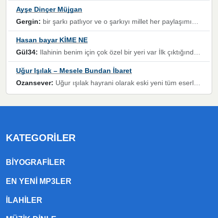
Ayşe Dinçer Müjgan
Gergin:
bir şarkı patlıyor ve o şarkıyı millet her paylaşımın altına koyuyor ve öyle bir durum hal alıyor ki şarkıyı dinlemeden şarkıdan bikıyorsun Ama bu enteresan bir şekilde dillere dolanıyor millet olarak seviyoruz dertlerle boğuşurken bir yandan da göbek atmayi))) diyeceklerim bu kadar güzel hoş bir sayfa emeğinize sağlık arkadaşlar kolay gelsin
Hasan bayar KİME NE
Gül34:
Ilahinin benim için çok özel bir yeri var İlk çıktığında komşum ne kadar yüksek sesle dinliyorsa orada duymuştum ve YouTube'dan aratıp Bu ilahiyi bulmuştum ve sonra müdavimi oldum günlük Ben de 3-5 kere dinleyip ezberleyip artık ilahiye bende eşlik ediyorum yüksek sesle Allah razı olsun hizmet nimettir Rabbim sizin zahmetlerinize de hayırlı nimetler versin Selam ve dua ile Allah'a emanet olun
Uğur Işılak – Mesele Bundan İbaret
Ozansever:
Uğur ışılak hayrani olarak eski yeni tüm eserlerini keyifle huzurla dinleyenlerden birisiyim, emeğine saygı duyan gönül veren bunu en güzel şekilde sevenlerine ulaştıran siz değerli sayfa yöneticilerine de teşekkür ederim
KATEGORILER
BIYOGRAFILER
EN YENI MP3LER
ILAHILER