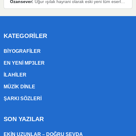
Ozansever:
Uğur ışılak hayrani olarak eski yeni tüm eserlerini keyifle huzurla dinleyenlerden birisiyim, emeğine saygı duyan gönül veren bunu en güzel şekilde sevenlerine ulaştıran siz değerli sayfa yöneticilerine de teşekkür ederim
KATEGORILER
BIYOGRAFILER
EN YENI MP3LER
ILAHILER
MÜZIK DINLE
ŞARKI SÖZLERI
SON YAZILAR
EKIN UZUNLAR – DOĞRU SEVDA