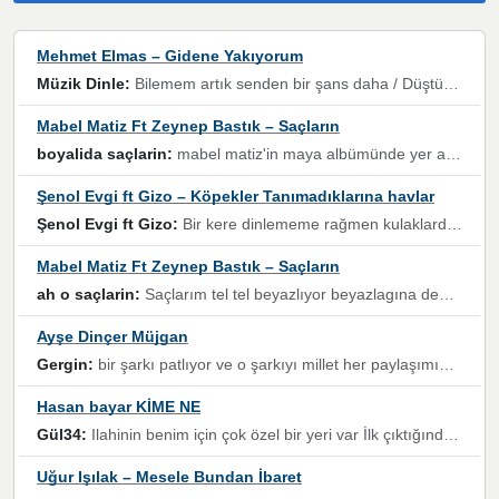
Mehmet Elmas – Gidene Yakıyorum
Müzik Dinle:
Bilemem artık senden bir şans daha / Düştüğün zaman ben olmayacağım yanında” dizeleri, artık geçmişin tekrarına izin verilmeyeceğini, kişisel sınırların çizildiğini gösteriyor.
Mabel Matiz Ft Zeynep Bastık – Saçların
boyalida saçlarin:
mabel matiz'in maya albümünde yer alan güzellerden. parça da şarkı hani! müzikal altyapısına vurulduğum, sözlerinde kaybolduğum bir parça olmuş.
Şenol Evgi ft Gizo – Köpekler Tanımadıklarına havlar
Şenol Evgi ft Gizo:
Bir kere dinlememe rağmen kulaklardan gitmiyor sen sen sen sen kurban ol sen sen sen sen hayran ol yükses ses müzik dinleme sebebisiniz canlar bomba gibi patladınız maşallah
Mabel Matiz Ft Zeynep Bastık – Saçların
ah o saçlarin:
Saçlarım tel tel beyazlıyor beyazlagına degil yanımda sen yoksun ona üzülüyorum günler bir bir geçiyor geçen günlere değil sensiz geçen günlere darılıyorum,Dinledikce asla kavusamayacagim ama asla unutamicagim sevdiğim adam için yanar içim
Ayşe Dinçer Müjgan
Gergin:
bir şarkı patlıyor ve o şarkıyı millet her paylaşımın altına koyuyor ve öyle bir durum hal alıyor ki şarkıyı dinlemeden şarkıdan bikıyorsun Ama bu enteresan bir şekilde dillere dolanıyor millet olarak seviyoruz dertlerle boğuşurken bir yandan da göbek atmayi))) diyeceklerim bu kadar güzel hoş bir sayfa emeğinize sağlık arkadaşlar kolay gelsin
Hasan bayar KİME NE
Gül34:
Ilahinin benim için çok özel bir yeri var İlk çıktığında komşum ne kadar yüksek sesle dinliyorsa orada duymuştum ve YouTube'dan aratıp Bu ilahiyi bulmuştum ve sonra müdavimi oldum günlük Ben de 3-5 kere dinleyip ezberleyip artık ilahiye bende eşlik ediyorum yüksek sesle Allah razı olsun hizmet nimettir Rabbim sizin zahmetlerinize de hayırlı nimetler versin Selam ve dua ile Allah'a emanet olun
Uğur Işılak – Mesele Bundan İbaret