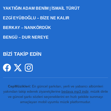
YAKTIĞIN ADAM BENIM | İSMAIL TÜRÜT
EZGI EYÜBOĞLU – BIZE NE KALIR
BERKAY – NANKÖRDÜK
BENGÜ – DUR NEREYE
BİZİ TAKİP EDİN
CepMüzikleri:
En güncel şarkıları, yerli ve yabancı albümleri
yakından takip ederek ziyaretçilerine
bedava mp3 indir
, müzik dinle
ve güncel şarkı sözleri seçeneklerini en hızlı şekilde sunmayı
amaçlayan mobil uyumlu müzik platformudur.