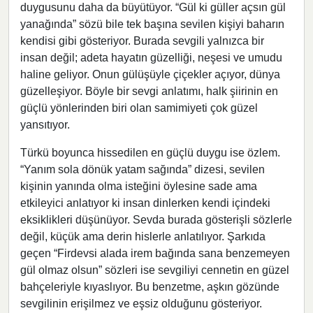
duygusunu daha da büyütüyor. “Gül ki güller açsın gül
yanağında” sözü bile tek başına sevilen kişiyi baharın
kendisi gibi gösteriyor. Burada sevgili yalnızca bir
insan değil; adeta hayatın güzelliği, neşesi ve umudu
haline geliyor. Onun gülüşüyle çiçekler açıyor, dünya
güzelleşiyor. Böyle bir sevgi anlatımı, halk şiirinin en
güçlü yönlerinden biri olan samimiyeti çok güzel
yansıtıyor.
Türkü boyunca hissedilen en güçlü duygu ise özlem.
“Yanım sola dönük yatam sağında” dizesi, sevilen
kişinin yanında olma isteğini öylesine sade ama
etkileyici anlatıyor ki insan dinlerken kendi içindeki
eksiklikleri düşünüyor. Sevda burada gösterişli sözlerle
değil, küçük ama derin hislerle anlatılıyor. Şarkıda
geçen “Firdevsi alada irem bağında sana benzemeyen
gül olmaz olsun” sözleri ise sevgiliyi cennetin en güzel
bahçeleriyle kıyaslıyor. Bu benzetme, aşkın gözünde
sevgilinin erişilmez ve eşsiz olduğunu gösteriyor.