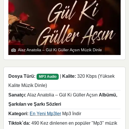
Alaz Anatolia – Gül Ki Güller Açsın Müzik Dinle
Dosya Türü:
|
Kalite:
320 Kbps (Yüksek
MP3 Audio
Kalite Müzik Dinle)
Sanatçı:
Alaz Anatolia – Gül Ki Güller Açsın
Albümü,
Şarkıları ve Şarkı Sözleri
Kategori:
En Yeni Mp3ler
Mp3 İndir
Tiktok`da:
490 Kez dinlenen en popüler "Mp3" müzik