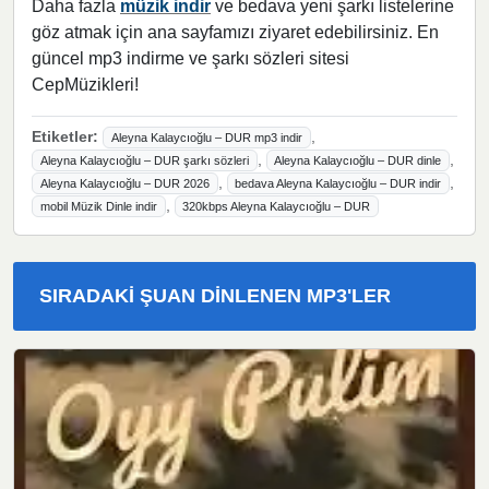
Daha fazla
müzik indir
ve bedava yeni şarkı listelerine
göz atmak için ana sayfamızı ziyaret edebilirsiniz. En
güncel mp3 indirme ve şarkı sözleri sitesi
CepMüzikleri!
Etiketler:
,
Aleyna Kalaycıoğlu – DUR mp3 indir
,
,
Aleyna Kalaycıoğlu – DUR şarkı sözleri
Aleyna Kalaycıoğlu – DUR dinle
,
,
Aleyna Kalaycıoğlu – DUR 2026
bedava Aleyna Kalaycıoğlu – DUR indir
,
mobil Müzik Dinle indir
320kbps Aleyna Kalaycıoğlu – DUR
SIRADAKI ŞUAN DINLENEN MP3'LER