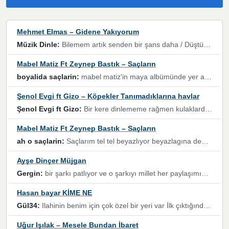
Mehmet Elmas – Gidene Yakıyorum
Müzik Dinle:
Bilemem artık senden bir şans daha / Düştüğün zaman ben olmayacağım yanında” dizeleri, artık geçmişin tekrarına izin verilmeyeceğini, kişisel sınırların çizildiğini gösteriyor.
Mabel Matiz Ft Zeynep Bastık – Saçların
boyalida saçlarin:
mabel matiz'in maya albümünde yer alan güzellerden. parça da şarkı hani! müzikal altyapısına vurulduğum, sözlerinde kaybolduğum bir parça olmuş.
Şenol Evgi ft Gizo – Köpekler Tanımadıklarına havlar
Şenol Evgi ft Gizo:
Bir kere dinlememe rağmen kulaklardan gitmiyor sen sen sen sen kurban ol sen sen sen sen hayran ol yükses ses müzik dinleme sebebisiniz canlar bomba gibi patladınız maşallah
Mabel Matiz Ft Zeynep Bastık – Saçların
ah o saçlarin:
Saçlarım tel tel beyazlıyor beyazlagına degil yanımda sen yoksun ona üzülüyorum günler bir bir geçiyor geçen günlere değil sensiz geçen günlere darılıyorum,Dinledikce asla kavusamayacagim ama asla unutamicagim sevdiğim adam için yanar içim
Ayşe Dinçer Müjgan
Gergin:
bir şarkı patlıyor ve o şarkıyı millet her paylaşımın altına koyuyor ve öyle bir durum hal alıyor ki şarkıyı dinlemeden şarkıdan bikıyorsun Ama bu enteresan bir şekilde dillere dolanıyor millet olarak seviyoruz dertlerle boğuşurken bir yandan da göbek atmayi))) diyeceklerim bu kadar güzel hoş bir sayfa emeğinize sağlık arkadaşlar kolay gelsin
Hasan bayar KİME NE
Gül34:
Ilahinin benim için çok özel bir yeri var İlk çıktığında komşum ne kadar yüksek sesle dinliyorsa orada duymuştum ve YouTube'dan aratıp Bu ilahiyi bulmuştum ve sonra müdavimi oldum günlük Ben de 3-5 kere dinleyip ezberleyip artık ilahiye bende eşlik ediyorum yüksek sesle Allah razı olsun hizmet nimettir Rabbim sizin zahmetlerinize de hayırlı nimetler versin Selam ve dua ile Allah'a emanet olun
Uğur Işılak – Mesele Bundan İbaret