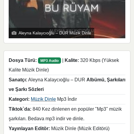
Aleyna Kalaycıoğlu – DUR Müzik Dinle
Dosya Türü:
|
Kalite:
320 Kbps (Yüksek
MP3 Audio
Kalite Müzik Dinle)
Sanatçı:
Aleyna Kalaycıoğlu – DUR
Albümü, Şarkıları
ve Şarkı Sözleri
Kategori:
Müzik Dinle
Mp3 İndir
Tiktok`da:
840 Kez dinlenen en popüler "Mp3" müzik
şarkıları. Bedava mp3 indir ve dinle.
Yayınlayan Editör:
Müzik Dinle (Müzik Editörü)