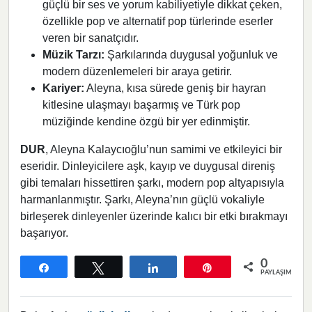
güçlü bir ses ve yorum kabiliyetiyle dikkat çeken,
özellikle pop ve alternatif pop türlerinde eserler
veren bir sanatçıdır.
Müzik Tarzı:
Şarkılarında duygusal yoğunluk ve
modern düzenlemeleri bir araya getirir.
Kariyer:
Aleyna, kısa sürede geniş bir hayran
kitlesine ulaşmayı başarmış ve Türk pop
müziğinde kendine özgü bir yer edinmiştir.
DUR
, Aleyna Kalaycıoğlu’nun samimi ve etkileyici bir
eseridir. Dinleyicilere aşk, kayıp ve duygusal direniş
gibi temaları hissettiren şarkı, modern pop altyapısıyla
harmanlanmıştır. Şarkı, Aleyna’nın güçlü vokaliyle
birleşerek dinleyenler üzerinde kalıcı bir etki bırakmayı
başarıyor.
0
Paylaş
Tweetle
Paylaş
Pin
PAYLAŞIMLAR