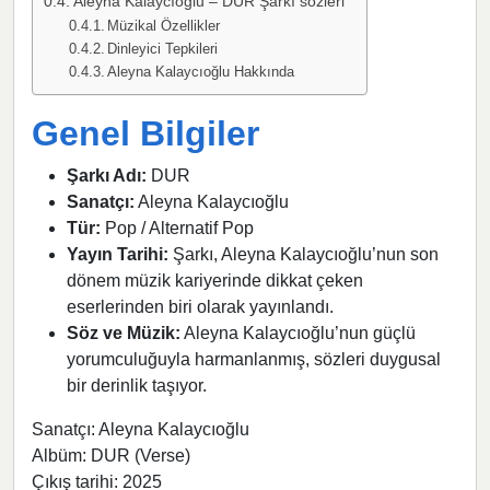
Aleyna Kalaycıoğlu – DUR Şarkı sözleri
Müzikal Özellikler
Dinleyici Tepkileri
Aleyna Kalaycıoğlu Hakkında
Genel Bilgiler
Şarkı Adı:
DUR
Sanatçı:
Aleyna Kalaycıoğlu
Tür:
Pop / Alternatif Pop
Yayın Tarihi:
Şarkı, Aleyna Kalaycıoğlu’nun son
dönem müzik kariyerinde dikkat çeken
eserlerinden biri olarak yayınlandı.
Söz ve Müzik:
Aleyna Kalaycıoğlu’nun güçlü
yorumculuğuyla harmanlanmış, sözleri duygusal
bir derinlik taşıyor.
Sanatçı: Aleyna Kalaycıoğlu
Albüm: DUR (Verse)
Çıkış tarihi: 2025