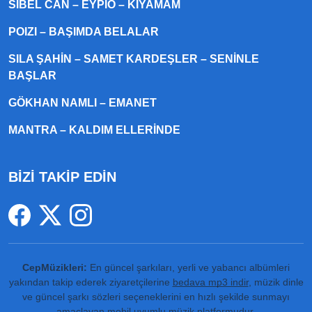
SIBEL CAN – EYPIO – KIYAMAM
POIZI – BAŞIMDA BELALAR
SILA ŞAHIN – SAMET KARDEŞLER – SENINLE
BAŞLAR
GÖKHAN NAMLI – EMANET
MANTRA – KALDIM ELLERINDE
BİZİ TAKİP EDİN
CepMüzikleri:
En güncel şarkıları, yerli ve yabancı albümleri
yakından takip ederek ziyaretçilerine
bedava mp3 indir
, müzik dinle
ve güncel şarkı sözleri seçeneklerini en hızlı şekilde sunmayı
amaçlayan mobil uyumlu müzik platformudur.