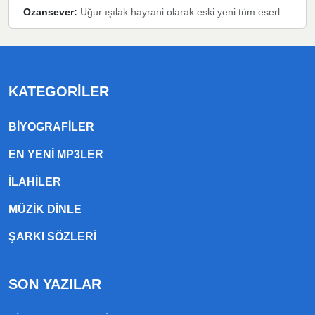
Ozansever:
Uğur ışılak hayrani olarak eski yeni tüm eserlerini keyifle huzurla dinleyenlerden birisiyim, emeğine saygı duyan gönül veren bunu en güzel şekilde sevenlerine ulaştıran siz değerli sayfa yöneticilerine de teşekkür ederim
KATEGORILER
BIYOGRAFILER
EN YENI MP3LER
ILAHILER
MÜZIK DINLE
ŞARKI SÖZLERI
SON YAZILAR