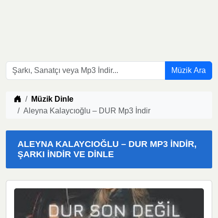
Müzik Ara
Müzik indir
Müzik Dinle
Aleyna Kalaycıoğlu – DUR Mp3 İndir
ALEYNA KALAYCIOĞLU – DUR MP3 İNDIR,
ŞARKI İNDIR VE DINLE