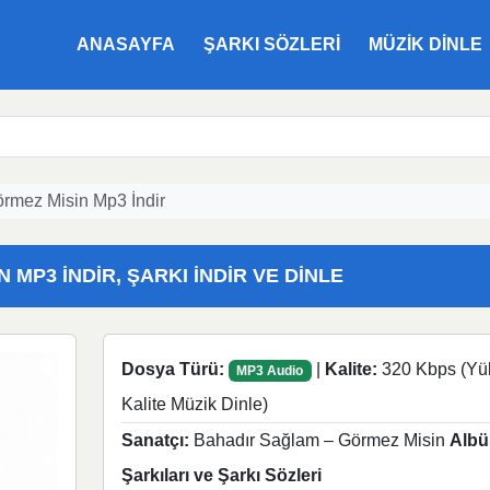
ANASAYFA
ŞARKI SÖZLERI
MÜZIK DINLE
örmez Misin Mp3 İndir
 MP3 İNDIR, ŞARKI İNDIR VE DINLE
Dosya Türü:
|
Kalite:
320 Kbps (Yü
MP3 Audio
Kalite Müzik Dinle)
Sanatçı:
Bahadır Sağlam – Görmez Misin
Albü
Şarkıları ve Şarkı Sözleri