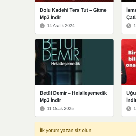
Dolu Kadehi Ters Tut – Gitme
İsma
Mp3 İndir
Çatl
14 Aralık 2024
1
Betül Demir – Helalleşemedik
Uğu
Mp3 İndir
İndi
11 Ocak 2025
1
İlk yorum yazan siz olun.