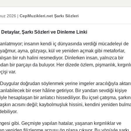
uz 2026
|
CepMuzikleri.net Şarkı Sözleri
etaylar, Şarkı Sözleri ve Dinleme Linki
nı anlatmıyor; insanın kendi iç dünyasında verdiği mücadeleyi de
 yağmur, ayna, gözyaşı, kül ve yeniden açmak gibi metaforlar,
şan bir ruh halini resmediyor. Dinlerken insan, yalnızca bir
ndan bir parçayı da buluyor. Her dizede özlem, pişmanlık, kırgınl
işi var.
l. Duygular doğrudan söylenmek yerine imgeler aracılığıyla aktarıl
karılabilecek bir eser hâline getiriyor. Bir yandan sevdiği kişiye
le hesaplaşan bir anlatıcı hissediliyor. Bu içsel çatışma, şarkın
a aşkın acısını değil; kaybolmuşluk hissini, kendini yeniden bulm
ebiliyor.
esi gibi. Geçmişte yapılan hatalar, yaşanan kırgınlıklar ve
men yeniden filizlenme arzusu ön plana çıkıyor. Bu yönüyle şarkı,