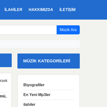
ILAHILER
HAKKIMIZDA
İLETIŞIM
Müzik Ara
MÜZIK KATEGORILERI
ksek
Biyografiler
En Yeni Mp3ler
mü,
ilahiler