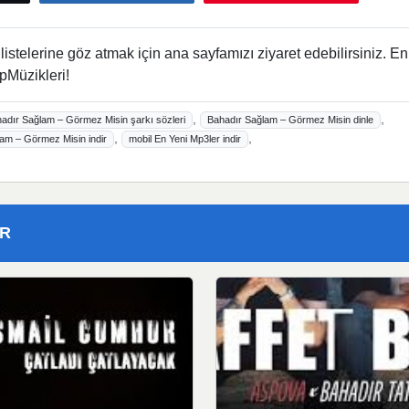
istelerine göz atmak için ana sayfamızı ziyaret edebilirsiniz. En
pMüzikleri!
,
,
adır Sağlam – Görmez Misin şarkı sözleri
Bahadır Sağlam – Görmez Misin dinle
,
,
lam – Görmez Misin indir
mobil En Yeni Mp3ler indir
ER