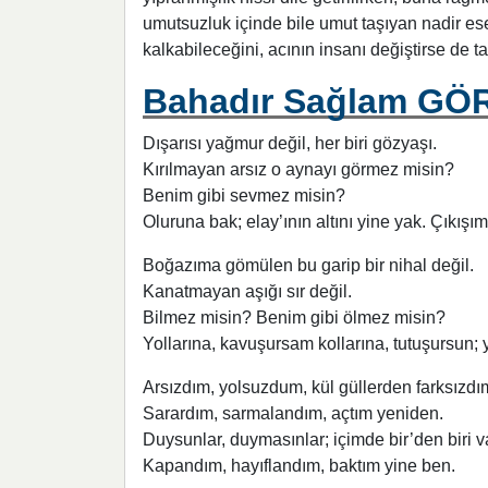
umutsuzluk içinde bile umut taşıyan nadir ese
kalkabileceğini, acının insanı değiştirse de
Bahadır Sağlam G
Dışarısı yağmur değil, her biri gözyaşı.
Kırılmayan arsız o aynayı görmez misin?
Benim gibi sevmez misin?
Oluruna bak; elay’ının altını yine yak. Çıkışım
Boğazıma gömülen bu garip bir nihal değil.
Kanatmayan aşığı sır değil.
Bilmez misin? Benim gibi ölmez misin?
Yollarına, kavuşursam kollarına, tutuşursun; 
Arsızdım, yolsuzdum, kül güllerden farksızdı
Sarardım, sarmalandım, açtım yeniden.
Duysunlar, duymasınlar; içimde bir’den biri v
Kapandım, hayıflandım, baktım yine ben.