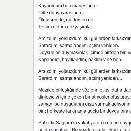
Kayboldum ben manasında,
Çifte dünya arasında.
Öldürsen de, güldürsen de,
Teslim oldum gözyaşımla.
Arsızdım, yolsuzdum, kül güllerden farksızdı
Sarardım, sarmalandım, açtım yeniden.
Duysunlar, duymasınlar; içimde bir’den biri v
Kapandım, hayıflandım, baktım yine ben.
Arsızdım, yolsuzdum, kül güllerden farksızdı
Sarardım, sarmalandım, açtım yeniden…
Müzikle birleştiğinde sözlerin etkisi daha d
dinleyiciyi içine çeken bir atmosfer oluştu
zaman ise duygularını dışa vurmak geliyor insa
biri; herkeste farklı ama güçlü bir duygu bıra
Bahadır Sağlam’ın vokal yorumu da bu duygul
adeta yaşatıyor. Bu yüzden şarkı teknik olar