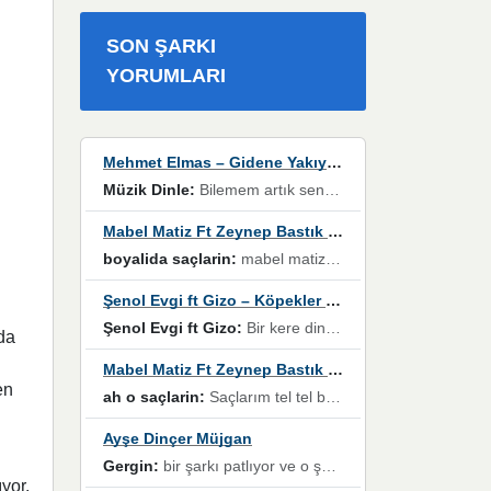
SON ŞARKI
YORUMLARI
Mehmet Elmas – Gidene Yakıyorum
Müzik Dinle:
Bilemem artık senden bir şans daha / Düştüğün zaman ben olmayacağım yanında” dizeleri, artık geçmişin tekrarına izin verilmeyeceğini, kişisel sınırların çizildiğini gösteriyor.
Mabel Matiz Ft Zeynep Bastık – Saçların
boyalida saçlarin:
mabel matiz'in maya albümünde yer alan güzellerden. parça da şarkı hani! müzikal altyapısına vurulduğum, sözlerinde kaybolduğum bir parça olmuş.
Şenol Evgi ft Gizo – Köpekler Tanımadıklarına havlar
Şenol Evgi ft Gizo:
Bir kere dinlememe rağmen kulaklardan gitmiyor sen sen sen sen kurban ol sen sen sen sen hayran ol yükses ses müzik dinleme sebebisiniz canlar bomba gibi patladınız maşallah
da
Mabel Matiz Ft Zeynep Bastık – Saçların
en
ah o saçlarin:
Saçlarım tel tel beyazlıyor beyazlagına degil yanımda sen yoksun ona üzülüyorum günler bir bir geçiyor geçen günlere değil sensiz geçen günlere darılıyorum,Dinledikce asla kavusamayacagim ama asla unutamicagim sevdiğim adam için yanar içim
Ayşe Dinçer Müjgan
Gergin:
bir şarkı patlıyor ve o şarkıyı millet her paylaşımın altına koyuyor ve öyle bir durum hal alıyor ki şarkıyı dinlemeden şarkıdan bikıyorsun Ama bu enteresan bir şekilde dillere dolanıyor millet olarak seviyoruz dertlerle boğuşurken bir yandan da göbek atmayi))) diyeceklerim bu kadar güzel hoş bir sayfa emeğinize sağlık arkadaşlar kolay gelsin
yor.