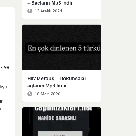
– Saçların Mp3 İndir
13 Aralık 2024
ık ve
HiraiZerdüş – Dokunsalar
ağlarım Mp3 İndir
ıyor.
18 Mart 2026
ın
a