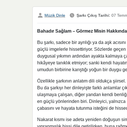
Müzik Dinle
Şarkı Çıkış Tarihi:
07 Temm
Bahadır Sağlam – Görmez Misin Hakkında D
Bu şarkı, sadece bir ayrılığı ya da aşk acısı
güçlü imgelerle hissettiriyor. Sözlerde geçen
duygusal yıkımın ardından ayakta kalmaya çalı
hikâyeye tanıklık etmiyor; sanki kendi hayatı
umudun birbirine karıştığı yoğun bir duygu geç
Özellikle şarkının anlatım dili oldukça şiirse
Bu da şarkıyı her dinleyişte farklı anlamlar çı
ulaşmaya çalışan, diğer yandan kendi benliğiy
en güçlü yönlerinden biri. Dinleyici, yalnızc
çabasını ve hayata tutunma isteğini de hissed
Nakarat kısmı ise adeta yeniden doğuşun simg
yıpranmışlık hissi dile getirilirken, buna rağ