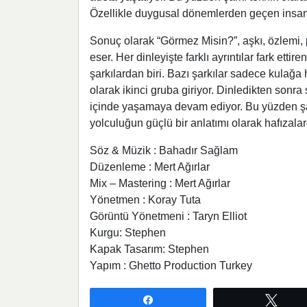
Özellikle duygusal dönemlerden geçen insanlar 
Sonuç olarak “Görmez Misin?”, aşkı, özlemi, p
eser. Her dinleyişte farklı ayrıntılar fark et
şarkılardan biri. Bazı şarkılar sadece kulağa h
olarak ikinci gruba giriyor. Dinledikten sonra
içinde yaşamaya devam ediyor. Bu yüzden şarkı
yolculuğun güçlü bir anlatımı olarak hafızalar
Söz & Müzik : Bahadır Sağlam
Düzenleme : Mert Ağırlar
Mix – Mastering : Mert Ağırlar
Yönetmen : Koray Tuta
Görüntü Yönetmeni : Taryn Elliot
Kurgu: Stephen
Kapak Tasarım: Stephen
Yapım : Ghetto Production Turkey
Paylaş
Twee