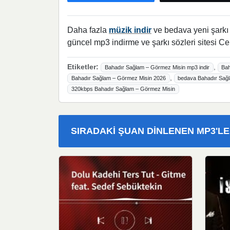
Daha fazla
müzik indir
ve bedava yeni şarkı l
güncel mp3 indirme ve şarkı sözleri sitesi Ce
Etiketler:
,
Bahadır Sağlam – Görmez Misin mp3 indir
Bah
,
Bahadır Sağlam – Görmez Misin 2026
bedava Bahadır Sağ
320kbps Bahadır Sağlam – Görmez Misin
SIRADAKI ŞUAN DINLENEN MP3'L