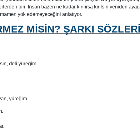
rlerden biri. İnsan bazen ne kadar kırılırsa kırılsın yeniden aya
 tamamen yok edemeyeceğini anlatıyor.
ÖRMEZ MİSİN? ŞARKI SÖZLER
sın, deli yüreğim.
yan, yüreğim.
m.
ar.