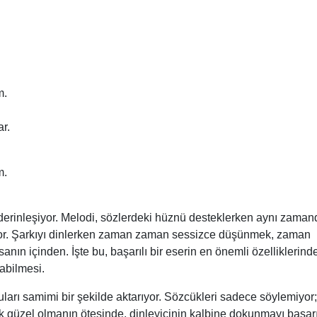
m.
ar.
m.
a derinleşiyor. Melodi, sözlerdeki hüznü desteklerken aynı zaman
ruyor. Şarkıyı dinlerken zaman zaman sessizce düşünmek, zaman
nın içinden. İşte bu, başarılı bir eserin en önemli özelliklerind
kabilmesi.
arı samimi bir şekilde aktarıyor. Sözcükleri sadece söylemiyor;
ak güzel olmanın ötesinde, dinleyicinin kalbine dokunmayı başarı