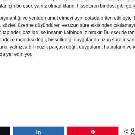
için bu eser, yalnız olmadıklarını hissettiren bir dost gibi geli
işmanlığı ve yeniden umut etmeyi aynı potada eriten etkileyici b
tiren, sözleri üzerine düşündüren ve uzun süre etkisinden çıkılama
itap eder; bazıları ise insanın kalbinde iz bırakır. Bu eser de ta
 sadece melodisi değil, hissettirdiği duygular da uzun süre insan
, yalnızca bir müzik parçası değil; duyguların, hatıraların ve i
da yer ediniyor.
0
tle
Paylaş
Pin
PA