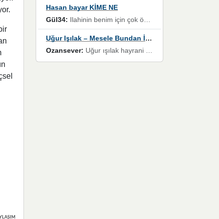
Hasan bayar KİME NE
yor.
Gül34:
Ilahinin benim için çok özel bir yeri var İlk çıktığında komşum ne kadar yüksek sesle dinliyorsa orada duymuştum ve YouTube'dan aratıp Bu ilahiyi bulmuştum ve sonra müdavimi oldum günlük Ben de 3-5 kere dinleyip ezberleyip artık ilahiye bende eşlik ediyorum yüksek sesle Allah razı olsun hizmet nimettir Rabbim sizin zahmetlerinize de hayırlı nimetler versin Selam ve dua ile Allah'a emanet olun
ir
Uğur Işılak – Mesele Bundan İbaret
yan
Ozansever:
Uğur ışılak hayrani olarak eski yeni tüm eserlerini keyifle huzurla dinleyenlerden birisiyim, emeğine saygı duyan gönül veren bunu en güzel şekilde sevenlerine ulaştıran siz değerli sayfa yöneticilerine de teşekkür ederim
m
ın
çsel
YLAŞIMLAR