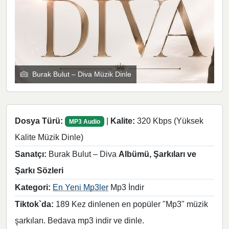
Burak Bulut – Diva Müzik Dinle
Dosya Türü:
|
Kalite:
320 Kbps (Yüksek
MP3 Audio
Kalite Müzik Dinle)
Sanatçı:
Burak Bulut – Diva
Albümü, Şarkıları ve
Şarkı Sözleri
Kategori:
En Yeni Mp3ler
Mp3 İndir
Tiktok`da:
189 Kez dinlenen en popüler "Mp3" müzik
şarkıları. Bedava mp3 indir ve dinle.