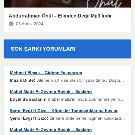
Abdurrahman Önül – Elimden Değil Mp3 İndir
03 Aralık 2024
SON ŞARKI YORUMLARI
Mehmet Elmas – Gidene Yakıyorum
Müzik Dinle:
Bilemem artık senden bir şans daha / Düştüğün zaman ben olmayacağım yanında” dizeleri, artık geçmişin tekrarına izin verilmeyeceğini, kişisel sınırların çizildiğini gösteriyor.
Mabel Matiz Ft Zeynep Bastık – Saçların
boyalida saçlarin:
mabel matiz'in maya albümünde yer alan güzellerden. parça da şarkı hani! müzikal altyapısına vurulduğum, sözlerinde kaybolduğum bir parça olmuş.
Şenol Evgi ft Gizo – Köpekler Tanımadıklarına havlar
Şenol Evgi ft Gizo:
Bir kere dinlememe rağmen kulaklardan gitmiyor sen sen sen sen kurban ol sen sen sen sen hayran ol yükses ses müzik dinleme sebebisiniz canlar bomba gibi patladınız maşallah
Mabel Matiz Ft Zeynep Bastık – Saçların