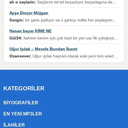
ah o saçlarin:
Saçlarım tel tel beyazlıyor beyazlagına degil yanımda sen yoksun ona üzülüyorum günler bir bir geçiyor geçen günlere değil sensiz geçen günlere darılıyorum,Dinledikce asla kavusamayacagim ama asla unutamicagim sevdiğim adam için yanar içim
Ayşe Dinçer Müjgan
Gergin:
bir şarkı patlıyor ve o şarkıyı millet her paylaşımın altına koyuyor ve öyle bir durum hal alıyor ki şarkıyı dinlemeden şarkıdan bikıyorsun Ama bu enteresan bir şekilde dillere dolanıyor millet olarak seviyoruz dertlerle boğuşurken bir yandan da göbek atmayi))) diyeceklerim bu kadar güzel hoş bir sayfa emeğinize sağlık arkadaşlar kolay gelsin
Hasan bayar KİME NE
Gül34:
Ilahinin benim için çok özel bir yeri var İlk çıktığında komşum ne kadar yüksek sesle dinliyorsa orada duymuştum ve YouTube'dan aratıp Bu ilahiyi bulmuştum ve sonra müdavimi oldum günlük Ben de 3-5 kere dinleyip ezberleyip artık ilahiye bende eşlik ediyorum yüksek sesle Allah razı olsun hizmet nimettir Rabbim sizin zahmetlerinize de hayırlı nimetler versin Selam ve dua ile Allah'a emanet olun
Uğur Işılak – Mesele Bundan İbaret
Ozansever:
Uğur ışılak hayrani olarak eski yeni tüm eserlerini keyifle huzurla dinleyenlerden birisiyim, emeğine saygı duyan gönül veren bunu en güzel şekilde sevenlerine ulaştıran siz değerli sayfa yöneticilerine de teşekkür ederim
KATEGORILER
BIYOGRAFILER
EN YENI MP3LER
ILAHILER