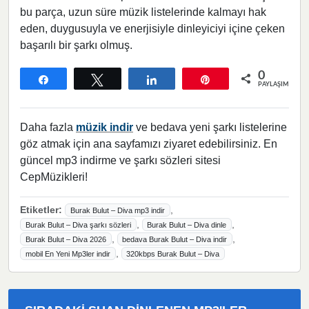
bu parça, uzun süre müzik listelerinde kalmayı hak
eden, duygusuyla ve enerjisiyle dinleyiciyi içine çeken
başarılı bir şarkı olmuş.
0
Paylaş
Tweetle
Paylaş
Pin
PAYLAŞIMLAR
Daha fazla
müzik indir
ve bedava yeni şarkı listelerine
göz atmak için ana sayfamızı ziyaret edebilirsiniz. En
güncel mp3 indirme ve şarkı sözleri sitesi
CepMüzikleri!
Etiketler:
,
Burak Bulut – Diva mp3 indir
,
,
Burak Bulut – Diva şarkı sözleri
Burak Bulut – Diva dinle
,
,
Burak Bulut – Diva 2026
bedava Burak Bulut – Diva indir
,
mobil En Yeni Mp3ler indir
320kbps Burak Bulut – Diva