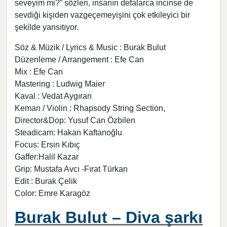
seveyim mi?” sözleri, insanın defalarca incinse de
sevdiği kişiden vazgeçemeyişini çok etkileyici bir
şekilde yansıtıyor.
Söz & Müzik / Lyrics & Music : Burak Bulut
Düzenleme / Arrangement : Efe Can
Mix : Efe Can
Mastering : Ludwig Maier
Kaval : Vedat Aygıran
Keman / Violin : Rhapsody String Section,
Director&Dop: Yusuf Can Özbilen
Steadicam: Hakan Kaftanoğlu
Focus: Ersin Kıbıç
Gaffer:Halil Kazar
Grip: Mustafa Avcı -Fırat Türkan
Edit : Burak Çelik
Color: Emre Karagöz
Burak Bulut – Diva şarkı