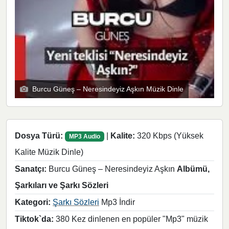
Burcu Güneş – Neresindeyiz Aşkın Müzik Dinle
Dosya Türü:
|
Kalite:
320 Kbps (Yüksek
MP3 Audio
Kalite Müzik Dinle)
Sanatçı:
Burcu Güneş – Neresindeyiz Aşkın
Albümü,
Şarkıları ve Şarkı Sözleri
Kategori:
Şarkı Sözleri
Mp3 İndir
Tiktok`da:
380 Kez dinlenen en popüler "Mp3" müzik