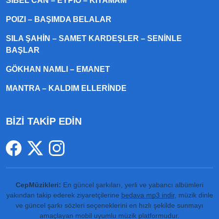
SIBEL CAN – EYPIO – KIYAMAM
POIZI – BAŞIMDA BELALAR
SILA ŞAHIN – SAMET KARDEŞLER – SENINLE
BAŞLAR
GÖKHAN NAMLI – EMANET
MANTRA – KALDIM ELLERINDE
BİZİ TAKİP EDİN
CepMüzikleri:
En güncel şarkıları, yerli ve yabancı albümleri
yakından takip ederek ziyaretçilerine
bedava mp3 indir
, müzik dinle
ve güncel şarkı sözleri seçeneklerini en hızlı şekilde sunmayı
amaçlayan mobil uyumlu müzik platformudur.