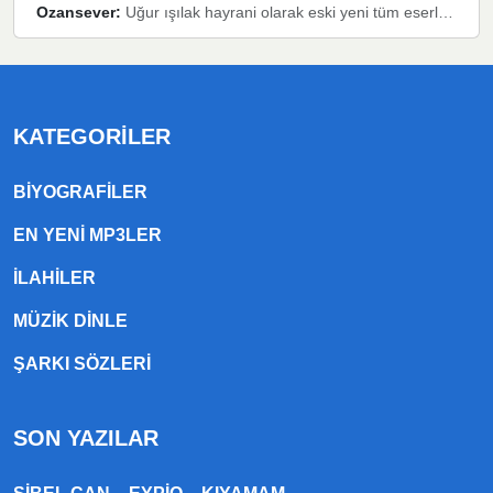
Ozansever:
Uğur ışılak hayrani olarak eski yeni tüm eserlerini keyifle huzurla dinleyenlerden birisiyim, emeğine saygı duyan gönül veren bunu en güzel şekilde sevenlerine ulaştıran siz değerli sayfa yöneticilerine de teşekkür ederim
KATEGORILER
BIYOGRAFILER
EN YENI MP3LER
ILAHILER
MÜZIK DINLE
ŞARKI SÖZLERI
SON YAZILAR