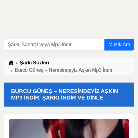
Müzik Ara
Müzik indir
Şarkı Sözleri
Burcu Güneş – Neresindeyiz Aşkın Mp3 İndir
BURCU GÜNEŞ – NERESINDEYIZ AŞKIN
MP3 İNDIR, ŞARKI İNDIR VE DINLE