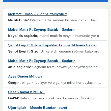
Mehmet Elmas – Gidene Yakıyorum
Müzik Dinle:
Bilemem artık senden bir şans daha / Düştüğün zaman ben olmayacağım yanında” dizeleri, artık geçmişin tekrarına izin verilmeyeceğini, kişisel sınırların çizildiğini gösteriyor.
Mabel Matiz Ft Zeynep Bastık – Saçların
boyalida saçlarin:
mabel matiz'in maya albümünde yer alan güzellerden. parça da şarkı hani! müzikal altyapısına vurulduğum, sözlerinde kaybolduğum bir parça olmuş.
Şenol Evgi ft Gizo – Köpekler Tanımadıklarına havlar
Şenol Evgi ft Gizo:
Bir kere dinlememe rağmen kulaklardan gitmiyor sen sen sen sen kurban ol sen sen sen sen hayran ol yükses ses müzik dinleme sebebisiniz canlar bomba gibi patladınız maşallah
Mabel Matiz Ft Zeynep Bastık – Saçların
ah o saçlarin:
Saçlarım tel tel beyazlıyor beyazlagına degil yanımda sen yoksun ona üzülüyorum günler bir bir geçiyor geçen günlere değil sensiz geçen günlere darılıyorum,Dinledikce asla kavusamayacagim ama asla unutamicagim sevdiğim adam için yanar içim
Ayşe Dinçer Müjgan
Gergin:
bir şarkı patlıyor ve o şarkıyı millet her paylaşımın altına koyuyor ve öyle bir durum hal alıyor ki şarkıyı dinlemeden şarkıdan bikıyorsun Ama bu enteresan bir şekilde dillere dolanıyor millet olarak seviyoruz dertlerle boğuşurken bir yandan da göbek atmayi))) diyeceklerim bu kadar güzel hoş bir sayfa emeğinize sağlık arkadaşlar kolay gelsin
Hasan bayar KİME NE
Gül34:
Ilahinin benim için çok özel bir yeri var İlk çıktığında komşum ne kadar yüksek sesle dinliyorsa orada duymuştum ve YouTube'dan aratıp Bu ilahiyi bulmuştum ve sonra müdavimi oldum günlük Ben de 3-5 kere dinleyip ezberleyip artık ilahiye bende eşlik ediyorum yüksek sesle Allah razı olsun hizmet nimettir Rabbim sizin zahmetlerinize de hayırlı nimetler versin Selam ve dua ile Allah'a emanet olun
Uğur Işılak – Mesele Bundan İbaret