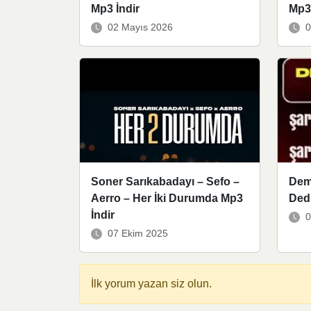
Mp3 İndir
Mp3 
02 Mayıs 2026
0
Soner Sarıkabadayı – Sefo –
Deme
Aerro – Her İki Durumda Mp3
Dedi
İndir
0
07 Ekim 2025
İlk yorum yazan siz olun.