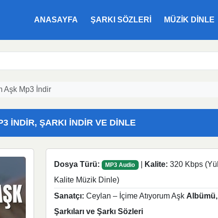
ANASAYFA
ŞARKI SÖZLERI
MÜZIK DINLE
m Aşk Mp3 İndir
 İNDIR, ŞARKI İNDIR VE DINLE
Dosya Türü:
|
Kalite:
320 Kbps (Yü
MP3 Audio
Kalite Müzik Dinle)
Sanatçı:
Ceylan – İçime Atıyorum Aşk
Albümü,
Şarkıları ve Şarkı Sözleri