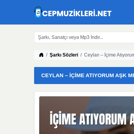
Müzik indir
Şarkı Sözleri
Ceylan – İçime Atıyoru
CEYLAN – İÇIME ATIYORUM AŞK MP3