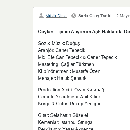
Müzik Dinle
Şarkı Çıkış Tarihi:
12 Mayı
Ceylan – İçime Atıyorum Aşk Hakkında Deta
Söz & Müzik: Doğuş
Aranjör: Caner Tepecik
Mix: Efe Can Tepecik & Caner Tepecik
Mastering: Çağlar Türkmen
Klip Yönetmeni: Mustafa Özen
Menajer: Haluk Şentürk
Production Amiri: Ozan Karabağ
Görüntü Yönetmeni: Anıl Kılınç
Kurgu & Color: Recep Yenigün
Gitar: Selahattin Güzelel
Kemanlar: İstanbul Strings
Perküsyon: Yaşar Akpençe