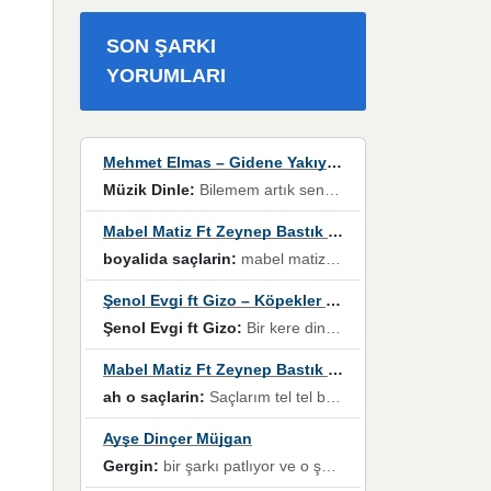
SON ŞARKI
YORUMLARI
Mehmet Elmas – Gidene Yakıyorum
Müzik Dinle:
Bilemem artık senden bir şans daha / Düştüğün zaman ben olmayacağım yanında” dizeleri, artık geçmişin tekrarına izin verilmeyeceğini, kişisel sınırların çizildiğini gösteriyor.
Mabel Matiz Ft Zeynep Bastık – Saçların
boyalida saçlarin:
mabel matiz'in maya albümünde yer alan güzellerden. parça da şarkı hani! müzikal altyapısına vurulduğum, sözlerinde kaybolduğum bir parça olmuş.
Şenol Evgi ft Gizo – Köpekler Tanımadıklarına havlar
Şenol Evgi ft Gizo:
Bir kere dinlememe rağmen kulaklardan gitmiyor sen sen sen sen kurban ol sen sen sen sen hayran ol yükses ses müzik dinleme sebebisiniz canlar bomba gibi patladınız maşallah
Mabel Matiz Ft Zeynep Bastık – Saçların
ah o saçlarin:
Saçlarım tel tel beyazlıyor beyazlagına degil yanımda sen yoksun ona üzülüyorum günler bir bir geçiyor geçen günlere değil sensiz geçen günlere darılıyorum,Dinledikce asla kavusamayacagim ama asla unutamicagim sevdiğim adam için yanar içim
Ayşe Dinçer Müjgan
Gergin:
bir şarkı patlıyor ve o şarkıyı millet her paylaşımın altına koyuyor ve öyle bir durum hal alıyor ki şarkıyı dinlemeden şarkıdan bikıyorsun Ama bu enteresan bir şekilde dillere dolanıyor millet olarak seviyoruz dertlerle boğuşurken bir yandan da göbek atmayi))) diyeceklerim bu kadar güzel hoş bir sayfa emeğinize sağlık arkadaşlar kolay gelsin