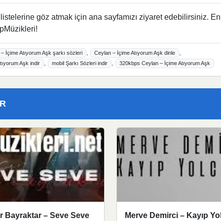
istelerine göz atmak için ana sayfamızı ziyaret edebilirsiniz. En
pMüzikleri!
,
,
– İçime Atıyorum Aşk şarkı sözleri
Ceylan – İçime Atıyorum Aşk dinle
,
,
tıyorum Aşk indir
mobil Şarkı Sözleri indir
320kbps Ceylan – İçime Atıyorum Aşk
ER
r Bayraktar – Seve Seve
Merve Demirci – Kayıp Yo