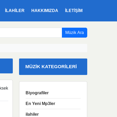
ILAHILER
HAKKIMIZDA
İLETIŞIM
Müzik Ara
MÜZIK KATEGORILERI
ksek
Biyografiler
En Yeni Mp3ler
ilahiler