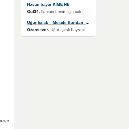
Hasan bayar KİME NE
Gül34:
Ilahinin benim için çok özel bir yeri var İlk çıktığında komşum ne kadar yüksek sesle dinliyorsa orada duymuştum ve YouTube'dan aratıp Bu ilahiyi bulmuştum ve sonra müdavimi oldum günlük Ben de 3-5 kere dinleyip ezberleyip artık ilahiye bende eşlik ediyorum yüksek sesle Allah razı olsun hizmet nimettir Rabbim sizin zahmetlerinize de hayırlı nimetler versin Selam ve dua ile Allah'a emanet olun
Uğur Işılak – Mesele Bundan İbaret
Ozansever:
Uğur ışılak hayrani olarak eski yeni tüm eserlerini keyifle huzurla dinleyenlerden birisiyim, emeğine saygı duyan gönül veren bunu en güzel şekilde sevenlerine ulaştıran siz değerli sayfa yöneticilerine de teşekkür ederim
YLAŞIMLAR