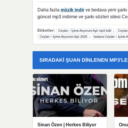
Daha fazla
müzik indir
ve bedava yeni şarkı l
güncel mp3 indirme ve şarkı sözleri sitesi Ce
Etiketler:
,
Ceylan – İçime Atıyorum Aşk mp3 indir
Ceylan 
,
Ceylan – İçime Atıyorum Aşk 2026
bedava Ceylan – İçime A
SIRADAKI ŞUAN DINLENEN MP3'L
Sinan Özen | Herkes Biliyor
Onu