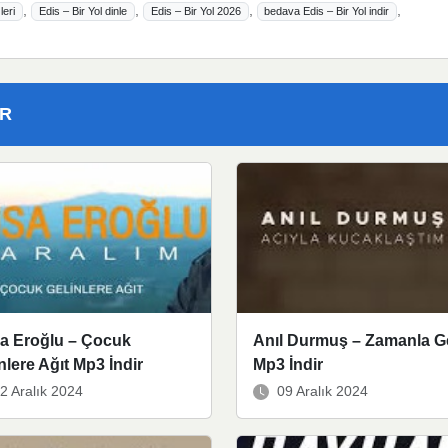
,
,
,
,
leri
Edis – Bir Yol dinle
Edis – Bir Yol 2026
bedava Edis – Bir Yol indir
ER
a Eroğlu – Çocuk
Anıl Durmuş – Zamanla G
nlere Ağıt Mp3 İndir
Mp3 İndir
2 Aralık 2024
09 Aralık 2024