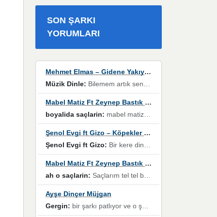
SON ŞARKI
YORUMLARI
Mehmet Elmas – Gidene Yakıyorum
Müzik Dinle:
Bilemem artık senden bir şans daha / Düştüğün zaman ben olmayacağım yanında” dizeleri, artık geçmişin tekrarına izin verilmeyeceğini, kişisel sınırların çizildiğini gösteriyor.
Mabel Matiz Ft Zeynep Bastık – Saçların
boyalida saçlarin:
mabel matiz'in maya albümünde yer alan güzellerden. parça da şarkı hani! müzikal altyapısına vurulduğum, sözlerinde kaybolduğum bir parça olmuş.
Şenol Evgi ft Gizo – Köpekler Tanımadıklarına havlar
Şenol Evgi ft Gizo:
Bir kere dinlememe rağmen kulaklardan gitmiyor sen sen sen sen kurban ol sen sen sen sen hayran ol yükses ses müzik dinleme sebebisiniz canlar bomba gibi patladınız maşallah
Mabel Matiz Ft Zeynep Bastık – Saçların
ah o saçlarin:
Saçlarım tel tel beyazlıyor beyazlagına degil yanımda sen yoksun ona üzülüyorum günler bir bir geçiyor geçen günlere değil sensiz geçen günlere darılıyorum,Dinledikce asla kavusamayacagim ama asla unutamicagim sevdiğim adam için yanar içim
Ayşe Dinçer Müjgan
Gergin:
bir şarkı patlıyor ve o şarkıyı millet her paylaşımın altına koyuyor ve öyle bir durum hal alıyor ki şarkıyı dinlemeden şarkıdan bikıyorsun Ama bu enteresan bir şekilde dillere dolanıyor millet olarak seviyoruz dertlerle boğuşurken bir yandan da göbek atmayi))) diyeceklerim bu kadar güzel hoş bir sayfa emeğinize sağlık arkadaşlar kolay gelsin