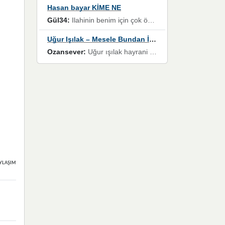
Hasan bayar KİME NE
Gül34:
Ilahinin benim için çok özel bir yeri var İlk çıktığında komşum ne kadar yüksek sesle dinliyorsa orada duymuştum ve YouTube'dan aratıp Bu ilahiyi bulmuştum ve sonra müdavimi oldum günlük Ben de 3-5 kere dinleyip ezberleyip artık ilahiye bende eşlik ediyorum yüksek sesle Allah razı olsun hizmet nimettir Rabbim sizin zahmetlerinize de hayırlı nimetler versin Selam ve dua ile Allah'a emanet olun
Uğur Işılak – Mesele Bundan İbaret
Ozansever:
Uğur ışılak hayrani olarak eski yeni tüm eserlerini keyifle huzurla dinleyenlerden birisiyim, emeğine saygı duyan gönül veren bunu en güzel şekilde sevenlerine ulaştıran siz değerli sayfa yöneticilerine de teşekkür ederim
YLAŞIMLAR