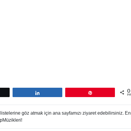
0
tle
Paylaş
Pin
PA
istelerine göz atmak için ana sayfamızı ziyaret edebilirsiniz. En
pMüzikleri!