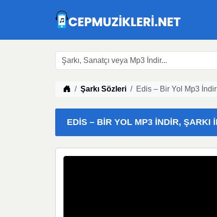
Müzik indir
Şarkı Sözleri
Edis – Bir Yol Mp3 İndir
EDIS – BIR YOL MP3 İNDIR, ŞARKI 