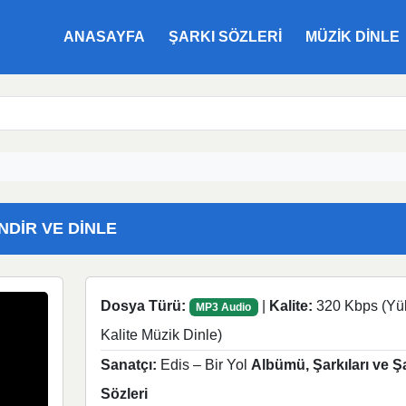
ANASAYFA
ŞARKI SÖZLERI
MÜZIK DINLE
İNDIR VE DINLE
Dosya Türü:
|
Kalite:
320 Kbps (Yü
MP3 Audio
Kalite Müzik Dinle)
Sanatçı:
Edis – Bir Yol
Albümü, Şarkıları ve Ş
Sözleri