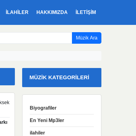
ILAHILER
HAKKIMIZDA
İLETIŞIM
Müzik Ara
MÜZIK KATEGORILERI
ksek
Biyografiler
En Yeni Mp3ler
arkı
ilahiler