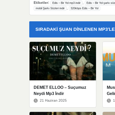
Etiketler:
,
Edis – Bir Yol mp3 indir
Edis – Bir Yol şarkı söz
,
mobil Şarkı Sözleri indir
320kbps Edis – Bir Yol
SIRADAKI ŞUAN DINLENEN MP3'L
DEMET ELLOO – Suçumuz
Mus
Neydi Mp3 İndir
Geli
21 Haziran 2025
1