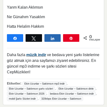
Yarım Kalan Aklımsın
Ne Günahım Yasaklım
Hatta Helalim Hakkım
0
Paylaş
Tweetle
Paylaş
Pin
PAYLAŞIMLAR
Daha fazla
müzik indir
ve bedava yeni şarkı listelerine
göz atmak için ana sayfamızı ziyaret edebilirsiniz. En
güncel mp3 indirme ve şarkı sözleri sitesi
CepMüzikleri!
Etiketler:
,
Ekin Uzunlar – Saklımsın mp3 indir
,
,
Ekin Uzunlar – Saklımsın şarkı sözleri
Ekin Uzunlar – Saklımsın dinle
,
,
Ekin Uzunlar – Saklımsın 2026
bedava Ekin Uzunlar – Saklımsın indir
,
mobil Şarkı Sözleri indir
320kbps Ekin Uzunlar – Saklımsın