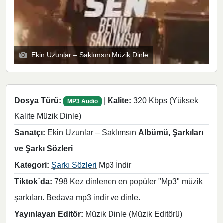
Ekin Uzunlar – Saklımsın Müzik Dinle
Dosya Türü:
|
Kalite:
320 Kbps (Yüksek
MP3 Audio
Kalite Müzik Dinle)
Sanatçı:
Ekin Uzunlar – Saklımsın
Albümü, Şarkıları
ve Şarkı Sözleri
Kategori:
Şarkı Sözleri
Mp3 İndir
Tiktok`da:
798 Kez dinlenen en popüler "Mp3" müzik
şarkıları. Bedava mp3 indir ve dinle.
Yayınlayan Editör:
Müzik Dinle (Müzik Editörü)