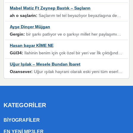
Mabel Matiz Ft Zeynep Bastık – Saçların
ah o saçlarin:
Saçlarım tel tel beyazlıyor beyazlagına degil yanımda sen yoksun ona üzülüyorum günler bir bir geçiyor geçen günlere değil sensiz geçen günlere darılıyorum,Dinledikce asla kavusamayacagim ama asla unutamicagim sevdiğim adam için yanar içim
Ayşe Dinçer Müjgan
Gergin:
bir şarkı patlıyor ve o şarkıyı millet her paylaşımın altına koyuyor ve öyle bir durum hal alıyor ki şarkıyı dinlemeden şarkıdan bikıyorsun Ama bu enteresan bir şekilde dillere dolanıyor millet olarak seviyoruz dertlerle boğuşurken bir yandan da göbek atmayi))) diyeceklerim bu kadar güzel hoş bir sayfa emeğinize sağlık arkadaşlar kolay gelsin
Hasan bayar KİME NE
Gül34:
Ilahinin benim için çok özel bir yeri var İlk çıktığında komşum ne kadar yüksek sesle dinliyorsa orada duymuştum ve YouTube'dan aratıp Bu ilahiyi bulmuştum ve sonra müdavimi oldum günlük Ben de 3-5 kere dinleyip ezberleyip artık ilahiye bende eşlik ediyorum yüksek sesle Allah razı olsun hizmet nimettir Rabbim sizin zahmetlerinize de hayırlı nimetler versin Selam ve dua ile Allah'a emanet olun
Uğur Işılak – Mesele Bundan İbaret
Ozansever:
Uğur ışılak hayrani olarak eski yeni tüm eserlerini keyifle huzurla dinleyenlerden birisiyim, emeğine saygı duyan gönül veren bunu en güzel şekilde sevenlerine ulaştıran siz değerli sayfa yöneticilerine de teşekkür ederim
KATEGORILER
BIYOGRAFILER
EN YENI MP3LER