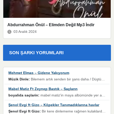
Abdurrahman Önül – Elimden Değil Mp3 İndir
03 Aralık 2024
SON ŞARKI YORUMLARI
Mehmet Elmas – Gidene Yakıyorum
Müzik Dinle:
Bilemem artık senden bir şans daha / Düştüğün zaman ben olmayacağım yanında” dizeleri, artık geçmişin tekrarına izin verilmeyeceğini, kişisel sınırların çizildiğini gösteriyor.
Mabel Matiz Ft Zeynep Bastık – Saçların
boyalida saçlarin:
mabel matiz'in maya albümünde yer alan güzellerden. parça da şarkı hani! müzikal altyapısına vurulduğum, sözlerinde kaybolduğum bir parça olmuş.
Şenol Evgi ft Gizo – Köpekler Tanımadıklarına havlar
Şenol Evgi ft Gizo:
Bir kere dinlememe rağmen kulaklardan gitmiyor sen sen sen sen kurban ol sen sen sen sen hayran ol yükses ses müzik dinleme sebebisiniz canlar bomba gibi patladınız maşallah