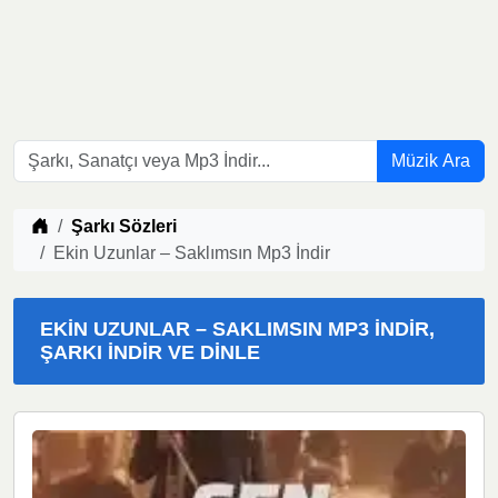
Müzik Ara
Müzik indir
Şarkı Sözleri
Ekin Uzunlar – Saklımsın Mp3 İndir
EKIN UZUNLAR – SAKLIMSIN MP3 İNDIR,
ŞARKI İNDIR VE DINLE