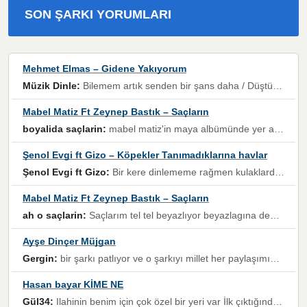
SON ŞARKI YORUMLARI
Mehmet Elmas – Gidene Yakıyorum
Müzik Dinle:
Bilemem artık senden bir şans daha / Düştüğün zaman ben olmayacağım yanında” dizeleri, artık geçmişin tekrarına izin verilmeyeceğini, kişisel sınırların çizildiğini gösteriyor.
Mabel Matiz Ft Zeynep Bastık – Saçların
boyalida saçlarin:
mabel matiz'in maya albümünde yer alan güzellerden. parça da şarkı hani! müzikal altyapısına vurulduğum, sözlerinde kaybolduğum bir parça olmuş.
Şenol Evgi ft Gizo – Köpekler Tanımadıklarına havlar
Şenol Evgi ft Gizo:
Bir kere dinlememe rağmen kulaklardan gitmiyor sen sen sen sen kurban ol sen sen sen sen hayran ol yükses ses müzik dinleme sebebisiniz canlar bomba gibi patladınız maşallah
Mabel Matiz Ft Zeynep Bastık – Saçların
ah o saçlarin:
Saçlarım tel tel beyazlıyor beyazlagına degil yanımda sen yoksun ona üzülüyorum günler bir bir geçiyor geçen günlere değil sensiz geçen günlere darılıyorum,Dinledikce asla kavusamayacagim ama asla unutamicagim sevdiğim adam için yanar içim
Ayşe Dinçer Müjgan
Gergin:
bir şarkı patlıyor ve o şarkıyı millet her paylaşımın altına koyuyor ve öyle bir durum hal alıyor ki şarkıyı dinlemeden şarkıdan bikıyorsun Ama bu enteresan bir şekilde dillere dolanıyor millet olarak seviyoruz dertlerle boğuşurken bir yandan da göbek atmayi))) diyeceklerim bu kadar güzel hoş bir sayfa emeğinize sağlık arkadaşlar kolay gelsin
Hasan bayar KİME NE
Gül34:
Ilahinin benim için çok özel bir yeri var İlk çıktığında komşum ne kadar yüksek sesle dinliyorsa orada duymuştum ve YouTube'dan aratıp Bu ilahiyi bulmuştum ve sonra müdavimi oldum günlük Ben de 3-5 kere dinleyip ezberleyip artık ilahiye bende eşlik ediyorum yüksek sesle Allah razı olsun hizmet nimettir Rabbim sizin zahmetlerinize de hayırlı nimetler versin Selam ve dua ile Allah'a emanet olun