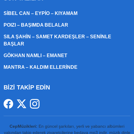
SIBEL CAN – EYPIO – KIYAMAM
POIZI – BAŞIMDA BELALAR
SILA ŞAHIN – SAMET KARDEŞLER – SENINLE
BAŞLAR
GÖKHAN NAMLI – EMANET
MANTRA – KALDIM ELLERINDE
BİZİ TAKİP EDİN
CepMüzikleri:
En güncel şarkıları, yerli ve yabancı albümleri
yakından takip ederek ziyaretçilerine
bedava mp3 indir
, müzik dinle