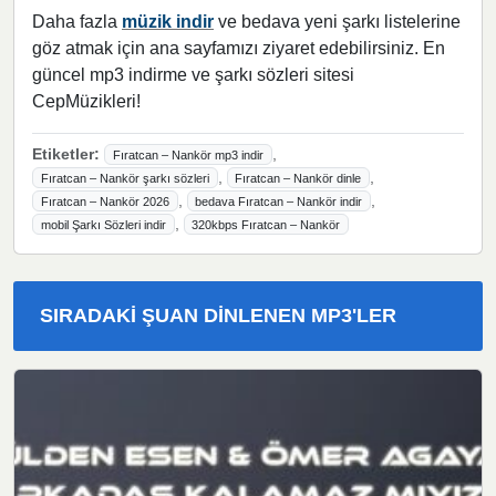
Daha fazla
müzik indir
ve bedava yeni şarkı listelerine
göz atmak için ana sayfamızı ziyaret edebilirsiniz. En
güncel mp3 indirme ve şarkı sözleri sitesi
CepMüzikleri!
Etiketler:
,
Fıratcan – Nankör mp3 indir
,
,
Fıratcan – Nankör şarkı sözleri
Fıratcan – Nankör dinle
,
,
Fıratcan – Nankör 2026
bedava Fıratcan – Nankör indir
,
mobil Şarkı Sözleri indir
320kbps Fıratcan – Nankör
SIRADAKI ŞUAN DINLENEN MP3'LER