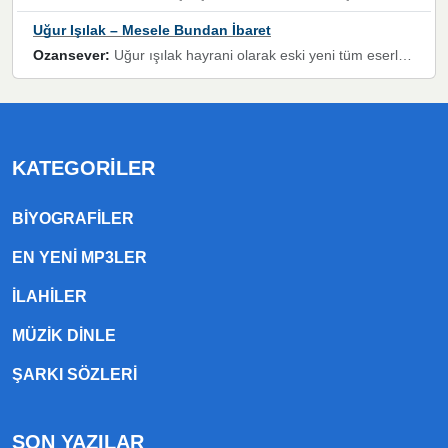
Uğur Işılak – Mesele Bundan İbaret
Ozansever:
Uğur ışılak hayrani olarak eski yeni tüm eserlerini keyifle huzurla dinleyenlerden birisiyim, emeğine saygı duyan gönül veren bunu en güzel şekilde sevenlerine ulaştıran siz değerli sayfa yöneticilerine de teşekkür ederim
KATEGORILER
BIYOGRAFILER
EN YENI MP3LER
ILAHILER
MÜZIK DINLE
ŞARKI SÖZLERI
SON YAZILAR