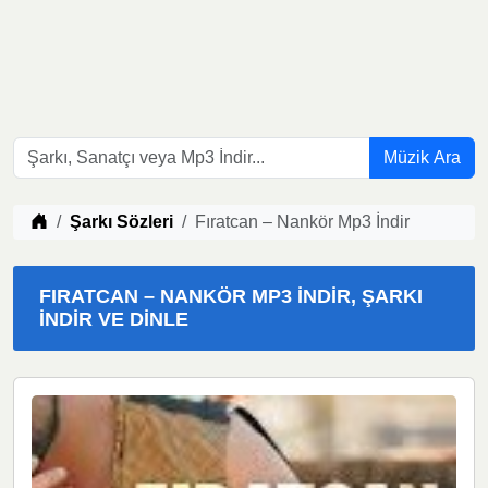
Müzik Ara
Müzik indir
Şarkı Sözleri
Fıratcan – Nankör Mp3 İndir
FIRATCAN – NANKÖR MP3 İNDIR, ŞARKI
İNDIR VE DINLE