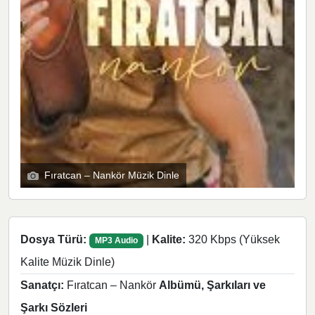
Fıratcan – Nankör Müzik Dinle
Dosya Türü:
|
Kalite:
320 Kbps (Yüksek
MP3 Audio
Kalite Müzik Dinle)
Sanatçı:
Fıratcan – Nankör
Albümü, Şarkıları ve
Şarkı Sözleri