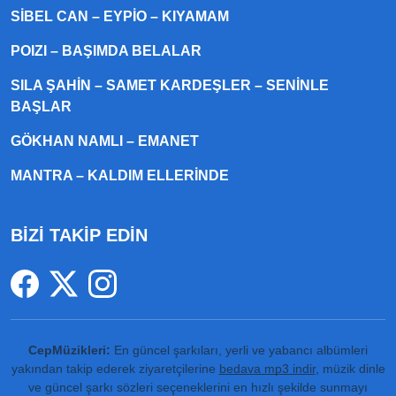
SIBEL CAN – EYPIO – KIYAMAM
POIZI – BAŞIMDA BELALAR
SILA ŞAHIN – SAMET KARDEŞLER – SENINLE
BAŞLAR
GÖKHAN NAMLI – EMANET
MANTRA – KALDIM ELLERINDE
BİZİ TAKİP EDİN
CepMüzikleri:
En güncel şarkıları, yerli ve yabancı albümleri
yakından takip ederek ziyaretçilerine
bedava mp3 indir
, müzik dinle
ve güncel şarkı sözleri seçeneklerini en hızlı şekilde sunmayı