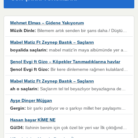
Mehmet Elmas – Gidene Yakıyorum
Müzik Dinle:
Bilemem artık senden bir şans daha / Düştüğün zaman ben olmayacağım yanında” dizeleri, artık geçmişin tekrarına izin verilmeyeceğini, kişisel sınırların çizildiğini gösteriyor.
Mabel Matiz Ft Zeynep Bastık – Saçların
boyalida saçlarin:
mabel matiz'in maya albümünde yer alan güzellerden. parça da şarkı hani! müzikal altyapısına vurulduğum, sözlerinde kaybolduğum bir parça olmuş.
Şenol Evgi ft Gizo – Köpekler Tanımadıklarına havlar
Şenol Evgi ft Gizo:
Bir kere dinlememe rağmen kulaklardan gitmiyor sen sen sen sen kurban ol sen sen sen sen hayran ol yükses ses müzik dinleme sebebisiniz canlar bomba gibi patladınız maşallah
Mabel Matiz Ft Zeynep Bastık – Saçların
ah o saçlarin:
Saçlarım tel tel beyazlıyor beyazlagına degil yanımda sen yoksun ona üzülüyorum günler bir bir geçiyor geçen günlere değil sensiz geçen günlere darılıyorum,Dinledikce asla kavusamayacagim ama asla unutamicagim sevdiğim adam için yanar içim
Ayşe Dinçer Müjgan
Gergin:
bir şarkı patlıyor ve o şarkıyı millet her paylaşımın altına koyuyor ve öyle bir durum hal alıyor ki şarkıyı dinlemeden şarkıdan bikıyorsun Ama bu enteresan bir şekilde dillere dolanıyor millet olarak seviyoruz dertlerle boğuşurken bir yandan da göbek atmayi))) diyeceklerim bu kadar güzel hoş bir sayfa emeğinize sağlık arkadaşlar kolay gelsin
Hasan bayar KİME NE
Gül34:
Ilahinin benim için çok özel bir yeri var İlk çıktığında komşum ne kadar yüksek sesle dinliyorsa orada duymuştum ve YouTube'dan aratıp Bu ilahiyi bulmuştum ve sonra müdavimi oldum günlük Ben de 3-5 kere dinleyip ezberleyip artık ilahiye bende eşlik ediyorum yüksek sesle Allah razı olsun hizmet nimettir Rabbim sizin zahmetlerinize de hayırlı nimetler versin Selam ve dua ile Allah'a emanet olun