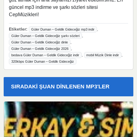
güncel mp3 indirme ve şarkı sözleri sitesi
CepMüzikleri!
Etiketler:
,
Güler Duman – Geldik Gideceğiz mp3 indir
,
Güler Duman – Geldik Gideceğiz şarkı sözleri
,
Güler Duman – Geldik Gideceğiz dinle
,
Güler Duman – Geldik Gideceğiz 2026
,
,
bedava Güler Duman – Geldik Gideceğiz indir
mobil Müzik Dinle indir
320kbps Güler Duman – Geldik Gideceğiz
SIRADAKI ŞUAN DINLENEN MP3'LER