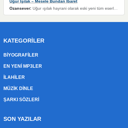
Uğur Işılak – Mesele Bundan İbaret
Ozansever:
Uğur ışılak hayrani olarak eski yeni tüm eserlerini keyifle huzurla dinleyenlerden birisiyim, emeğine saygı duyan gönül veren bunu en güzel şekilde sevenlerine ulaştıran siz değerli sayfa yöneticilerine de teşekkür ederim
KATEGORILER
BIYOGRAFILER
EN YENI MP3LER
ILAHILER
MÜZIK DINLE
ŞARKI SÖZLERI
SON YAZILAR