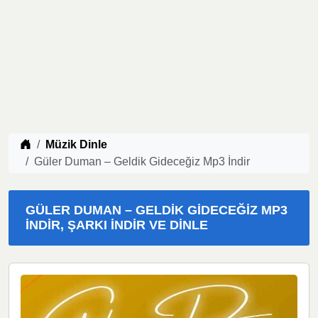
Müzik indir
Müzik Dinle
Güler Duman – Geldik Gideceğiz Mp3 İndir
GÜLER DUMAN – GELDIK GIDECEĞIZ MP3
İNDIR, ŞARKI İNDIR VE DINLE