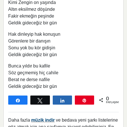
Kimi Zengin on yaşında
Altın eksilmez döşünde
Fakir ekmeğin peşinde
Geldik gideceğiz bir gün
Hak dinleyip hak konuşun
Görenlere bir danışın
Sonu yok bu kör gidişin
Geldik gideceğiz bir gün
Bunca yıldır bu kafile
Söz geçmemiş hiç cahile
Berat ne derse nafile
Geldik gideceğiz bir gün
0
Paylaş
Tweetle
Paylaş
Pin
PAYLAŞIMLAR
Daha fazla
müzik indir
ve bedava yeni şarkı listelerine
göz atmak için ana sayfamızı ziyaret edebilirsiniz. En