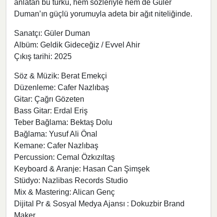
anlatan bu türkü, hem sözleriyle hem de Güler
Duman’ın güçlü yorumuyla adeta bir ağıt niteliğinde.
Sanatçı: Güler Duman
Albüm: Geldik Gideceğiz / Evvel Ahir
Çıkış tarihi: 2025
Söz & Müzik: Berat Emekçi
Düzenleme: Cafer Nazlıbaş
Gitar: Çağrı Gözeten
Bass Gitar: Erdal Eriş
Teber Bağlama: Bektaş Dolu
Bağlama: Yusuf Ali Önal
Kemane: Cafer Nazlıbaş
Percussion: Cemal Özkızıltaş
Keyboard & Aranje: Hasan Can Şimşek
Stüdyo: Nazlibas Records Studio
Mix & Mastering: Alican Genç
Dijital Pr & Sosyal Medya Ajansı : Dokuzbir Brand
Maker