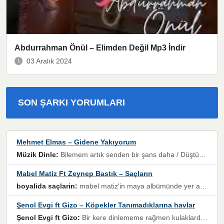
Abdurrahman Önül – Elimden Değil Mp3 İndir
03 Aralık 2024
SON ŞARKI YORUMLARI
Mehmet Elmas – Gidene Yakıyorum
Müzik Dinle:
Bilemem artık senden bir şans daha / Düştüğün zaman ben olmayacağım yanında” dizeleri, artık geçmişin tekrarına izin verilmeyeceğini, kişisel sınırların çizildiğini gösteriyor.
Mabel Matiz Ft Zeynep Bastık – Saçların
boyalida saçlarin:
mabel matiz'in maya albümünde yer alan güzellerden. parça da şarkı hani! müzikal altyapısına vurulduğum, sözlerinde kaybolduğum bir parça olmuş.
Şenol Evgi ft Gizo – Köpekler Tanımadıklarına havlar
Şenol Evgi ft Gizo:
Bir kere dinlememe rağmen kulaklardan gitmiyor sen sen sen sen kurban ol sen sen sen sen hayran ol yükses ses müzik dinleme sebebisiniz canlar bomba gibi patladınız maşallah