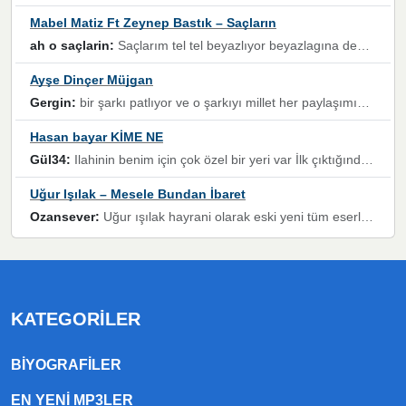
Mabel Matiz Ft Zeynep Bastık – Saçların
ah o saçlarin:
Saçlarım tel tel beyazlıyor beyazlagına degil yanımda sen yoksun ona üzülüyorum günler bir bir geçiyor geçen günlere değil sensiz geçen günlere darılıyorum,Dinledikce asla kavusamayacagim ama asla unutamicagim sevdiğim adam için yanar içim
Ayşe Dinçer Müjgan
Gergin:
bir şarkı patlıyor ve o şarkıyı millet her paylaşımın altına koyuyor ve öyle bir durum hal alıyor ki şarkıyı dinlemeden şarkıdan bikıyorsun Ama bu enteresan bir şekilde dillere dolanıyor millet olarak seviyoruz dertlerle boğuşurken bir yandan da göbek atmayi))) diyeceklerim bu kadar güzel hoş bir sayfa emeğinize sağlık arkadaşlar kolay gelsin
Hasan bayar KİME NE
Gül34:
Ilahinin benim için çok özel bir yeri var İlk çıktığında komşum ne kadar yüksek sesle dinliyorsa orada duymuştum ve YouTube'dan aratıp Bu ilahiyi bulmuştum ve sonra müdavimi oldum günlük Ben de 3-5 kere dinleyip ezberleyip artık ilahiye bende eşlik ediyorum yüksek sesle Allah razı olsun hizmet nimettir Rabbim sizin zahmetlerinize de hayırlı nimetler versin Selam ve dua ile Allah'a emanet olun
Uğur Işılak – Mesele Bundan İbaret
Ozansever:
Uğur ışılak hayrani olarak eski yeni tüm eserlerini keyifle huzurla dinleyenlerden birisiyim, emeğine saygı duyan gönül veren bunu en güzel şekilde sevenlerine ulaştıran siz değerli sayfa yöneticilerine de teşekkür ederim
KATEGORILER
BIYOGRAFILER
EN YENI MP3LER