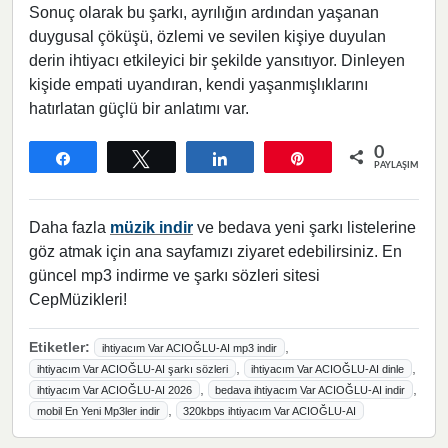
Sonuç olarak bu şarkı, ayrılığın ardından yaşanan
duygusal çöküşü, özlemi ve sevilen kişiye duyulan
derin ihtiyacı etkileyici bir şekilde yansıtıyor. Dinleyen
kişide empati uyandıran, kendi yaşanmışlıklarını
hatırlatan güçlü bir anlatımı var.
0
Paylaş
Tweetle
Paylaş
Pin
PAYLAŞIMLAR
Daha fazla
müzik indir
ve bedava yeni şarkı listelerine
göz atmak için ana sayfamızı ziyaret edebilirsiniz. En
güncel mp3 indirme ve şarkı sözleri sitesi
CepMüzikleri!
Etiketler:
,
ihtiyacım Var ACIOĞLU-AI mp3 indir
,
,
ihtiyacım Var ACIOĞLU-AI şarkı sözleri
ihtiyacım Var ACIOĞLU-AI dinle
,
,
ihtiyacım Var ACIOĞLU-AI 2026
bedava ihtiyacım Var ACIOĞLU-AI indir
,
mobil En Yeni Mp3ler indir
320kbps ihtiyacım Var ACIOĞLU-AI