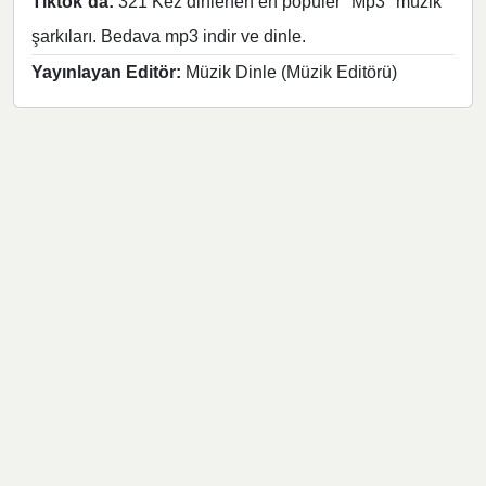
Tiktok`da:
321 Kez dinlenen en popüler "Mp3" müzik
şarkıları. Bedava mp3 indir ve dinle.
Yayınlayan Editör:
Müzik Dinle (Müzik Editörü)