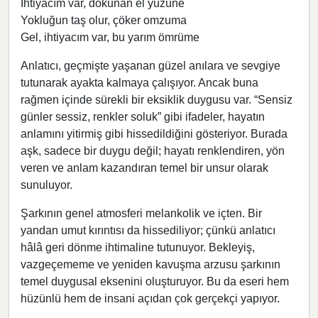
İhtiyacım var, dokunan el yüzüne
Yokluğun taş olur, çöker omzuma
Gel, ihtiyacım var, bu yarım ömrüme
Anlatıcı, geçmişte yaşanan güzel anılara ve sevgiye
tutunarak ayakta kalmaya çalışıyor. Ancak buna
rağmen içinde sürekli bir eksiklik duygusu var. “Sensiz
günler sessiz, renkler soluk” gibi ifadeler, hayatın
anlamını yitirmiş gibi hissedildiğini gösteriyor. Burada
aşk, sadece bir duygu değil; hayatı renklendiren, yön
veren ve anlam kazandıran temel bir unsur olarak
sunuluyor.
Şarkının genel atmosferi melankolik ve içten. Bir
yandan umut kırıntısı da hissediliyor; çünkü anlatıcı
hâlâ geri dönme ihtimaline tutunuyor. Bekleyiş,
vazgeçememe ve yeniden kavuşma arzusu şarkının
temel duygusal eksenini oluşturuyor. Bu da eseri hem
hüzünlü hem de insani açıdan çok gerçekçi yapıyor.