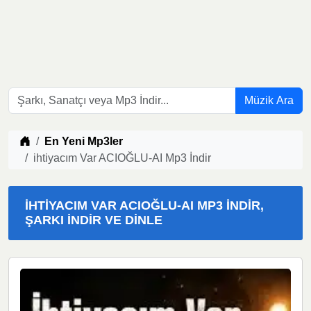
Müzik Ara
Müzik indir
En Yeni Mp3ler
ihtiyacım Var ACIOĞLU-AI Mp3 İndir
IHTIYACIM VAR ACIOĞLU-AI MP3 İNDIR,
ŞARKI İNDIR VE DINLE