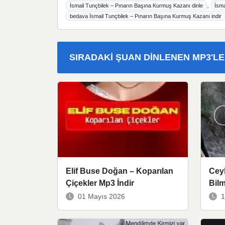
,
İsmail Tunçbilek – Pınarın Başına Kurmuş Kazanı dinle
İsma
bedava İsmail Tunçbilek – Pınarın Başına Kurmuş Kazanı indir
SIRADAKI ŞUAN DINLENEN MP3'L
Elif Buse Doğan – Koparılan
Cey
Çiçekler Mp3 İndir
Bil
01 Mayıs 2026
1