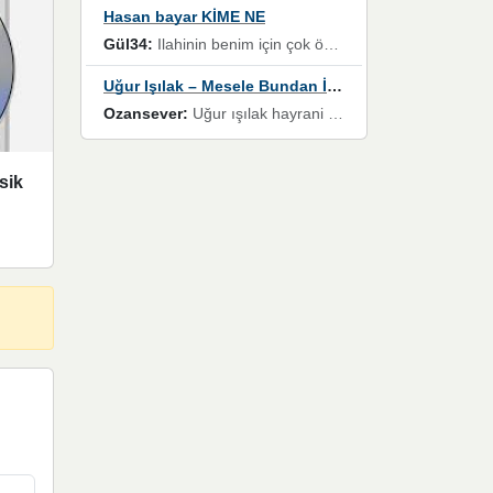
Hasan bayar KİME NE
Gül34:
Ilahinin benim için çok özel bir yeri var İlk çıktığında komşum ne kadar yüksek sesle dinliyorsa orada duymuştum ve YouTube'dan aratıp Bu ilahiyi bulmuştum ve sonra müdavimi oldum günlük Ben de 3-5 kere dinleyip ezberleyip artık ilahiye bende eşlik ediyorum yüksek sesle Allah razı olsun hizmet nimettir Rabbim sizin zahmetlerinize de hayırlı nimetler versin Selam ve dua ile Allah'a emanet olun
Uğur Işılak – Mesele Bundan İbaret
Ozansever:
Uğur ışılak hayrani olarak eski yeni tüm eserlerini keyifle huzurla dinleyenlerden birisiyim, emeğine saygı duyan gönül veren bunu en güzel şekilde sevenlerine ulaştıran siz değerli sayfa yöneticilerine de teşekkür ederim
sik