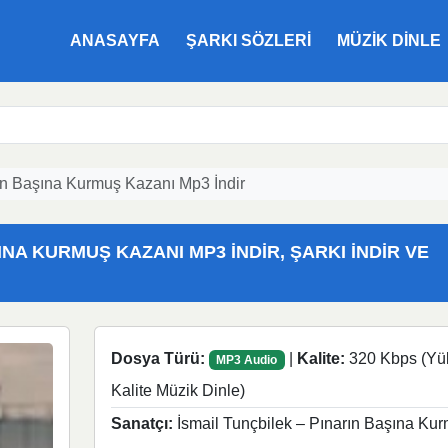
ANASAYFA
ŞARKI SÖZLERI
MÜZIK DINLE
rın Başına Kurmuş Kazanı Mp3 İndir
INA KURMUŞ KAZANI MP3 İNDIR, ŞARKI İNDIR VE
Dosya Türü:
|
Kalite:
320 Kbps (Yü
MP3 Audio
Kalite Müzik Dinle)
Sanatçı:
İsmail Tunçbilek – Pınarın Başına Ku