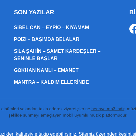
SON YAZILAR
Bİ
SIBEL CAN – EYPIO – KIYAMAM
POIZI – BAŞIMDA BELALAR
SILA ŞAHIN – SAMET KARDEŞLER –
SENINLE BAŞLAR
GÖKHAN NAMLI – EMANET
MANTRA – KALDIM ELLERINDE
ı albümleri yakından takip ederek ziyaretçilerine
bedava mp3 indir
, müzi
şekilde sunmayı amaçlayan mobil uyumlu müzik platformudur.
ikleri kalitesiyle takip edebilirsiniz. Sitemiz üzerinden kesintis