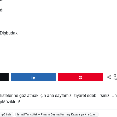
dı
 Dişbudak
0
tle
Paylaş
Pin
PA
istelerine göz atmak için ana sayfamızı ziyaret edebilirsiniz. En
pMüzikleri!
,
,
mp3 indir
İsmail Tunçbilek – Pınarın Başına Kurmuş Kazanı şarkı sözleri