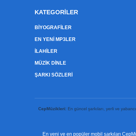
KATEGORILER
BIYOGRAFILER
EN YENI MP3LER
ILAHILER
MÜZIK DINLE
ŞARKI SÖZLERI
CepMüzikleri:
En güncel şarkıları, yerli ve yabanc
En yeni ve en popüler mobil şarkıları CepMüz