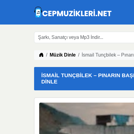
Müzik indir
Müzik Dinle
İsmail Tunçbilek – Pına
İSMAIL TUNÇBILEK – PINARIN BAŞ
DINLE