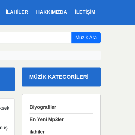
ILAHILER
HAKKIMIZDA
İLETIŞIM
Müzik Ara
MÜZIK KATEGORILERI
Biyografiler
ksek
En Yeni Mp3ler
rmuş
ilahiler