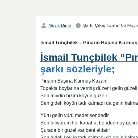
Müzik Dinle
Şarkı Çıkış Tarihi:
06 Mayı
İsmail Tunçbilek – Pınarın Başına Kurmuş 
İsmail Tunçbilek “P
şarkı sözleriyle;
Pınarın Başına Kurmuş Kazanı
Topakta boylarına vermiş düzeni gelin güzeli
Sen miydin bizim köyün güzeli
Sen gideli köyün tadı kalmadı da gelin kalma
Yürü gelin yürü medet sendedir
Ben biliyorum her kabahat bendedir oy gelin
Şurada bir güzel var beni aldatır
Sen gideli köyün tadı kalmadı da gelin kalma