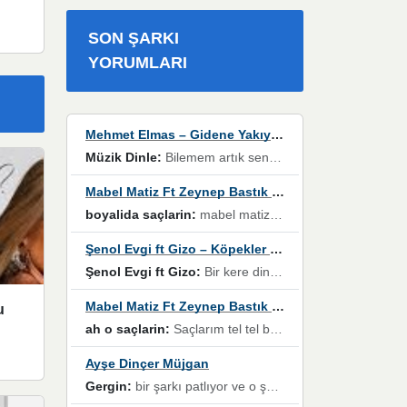
SON ŞARKI
YORUMLARI
Mehmet Elmas – Gidene Yakıyorum
Müzik Dinle:
Bilemem artık senden bir şans daha / Düştüğün zaman ben olmayacağım yanında” dizeleri, artık geçmişin tekrarına izin verilmeyeceğini, kişisel sınırların çizildiğini gösteriyor.
Mabel Matiz Ft Zeynep Bastık – Saçların
boyalida saçlarin:
mabel matiz'in maya albümünde yer alan güzellerden. parça da şarkı hani! müzikal altyapısına vurulduğum, sözlerinde kaybolduğum bir parça olmuş.
Şenol Evgi ft Gizo – Köpekler Tanımadıklarına havlar
Şenol Evgi ft Gizo:
Bir kere dinlememe rağmen kulaklardan gitmiyor sen sen sen sen kurban ol sen sen sen sen hayran ol yükses ses müzik dinleme sebebisiniz canlar bomba gibi patladınız maşallah
Mabel Matiz Ft Zeynep Bastık – Saçların
u
ah o saçlarin:
Saçlarım tel tel beyazlıyor beyazlagına degil yanımda sen yoksun ona üzülüyorum günler bir bir geçiyor geçen günlere değil sensiz geçen günlere darılıyorum,Dinledikce asla kavusamayacagim ama asla unutamicagim sevdiğim adam için yanar içim
Ayşe Dinçer Müjgan
Gergin:
bir şarkı patlıyor ve o şarkıyı millet her paylaşımın altına koyuyor ve öyle bir durum hal alıyor ki şarkıyı dinlemeden şarkıdan bikıyorsun Ama bu enteresan bir şekilde dillere dolanıyor millet olarak seviyoruz dertlerle boğuşurken bir yandan da göbek atmayi))) diyeceklerim bu kadar güzel hoş bir sayfa emeğinize sağlık arkadaşlar kolay gelsin