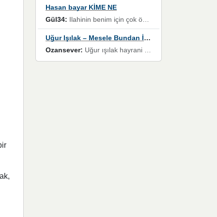
Hasan bayar KİME NE
Gül34:
Ilahinin benim için çok özel bir yeri var İlk çıktığında komşum ne kadar yüksek sesle dinliyorsa orada duymuştum ve YouTube'dan aratıp Bu ilahiyi bulmuştum ve sonra müdavimi oldum günlük Ben de 3-5 kere dinleyip ezberleyip artık ilahiye bende eşlik ediyorum yüksek sesle Allah razı olsun hizmet nimettir Rabbim sizin zahmetlerinize de hayırlı nimetler versin Selam ve dua ile Allah'a emanet olun
Uğur Işılak – Mesele Bundan İbaret
Ozansever:
Uğur ışılak hayrani olarak eski yeni tüm eserlerini keyifle huzurla dinleyenlerden birisiyim, emeğine saygı duyan gönül veren bunu en güzel şekilde sevenlerine ulaştıran siz değerli sayfa yöneticilerine de teşekkür ederim
ir
ak,