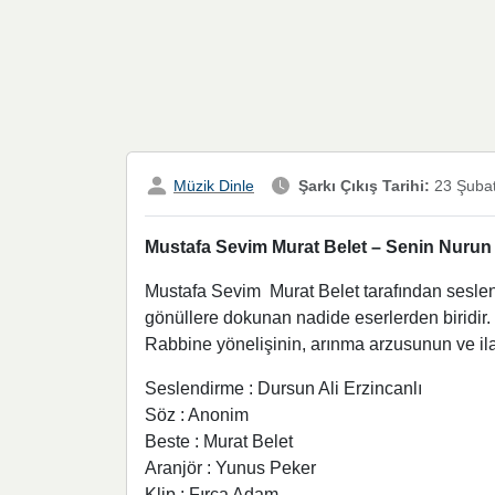
Müzik Dinle
Şarkı Çıkış Tarihi:
23 Şuba
Mustafa Sevim Murat Belet – Senin Nurun H
Mustafa Sevim Murat Belet tarafından seslendi
gönüllere dokunan nadide eserlerden biridir. 
Rabbine yönelişinin, arınma arzusunun ve ila
Seslendirme : Dursun Ali Erzincanlı
Söz : Anonim
Beste : Murat Belet
Aranjör : Yunus Peker
Klip : Fırça Adam