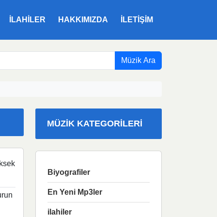
ILAHILER
HAKKIMIZDA
İLETIŞIM
Müzik Ara
MÜZIK KATEGORILERI
ksek
Biyografiler
En Yeni Mp3ler
urun
ilahiler