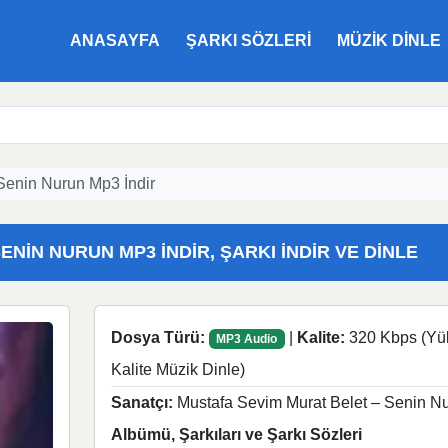
ANASAYFA
ŞARKI SÖZLERI
MÜZIK DINLE
Senin Nurun Mp3 İndir
NIN NURUN MP3 İNDIR, ŞARKI İNDIR VE DINLE
Dosya Türü:
|
Kalite:
320 Kbps (Yü
MP3 Audio
Kalite Müzik Dinle)
Sanatçı:
Mustafa Sevim Murat Belet – Senin N
Albümü, Şarkıları ve Şarkı Sözleri