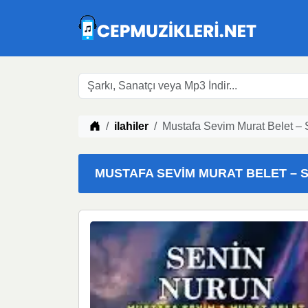
Müzik indir
ilahiler
Mustafa Sevim Murat Belet – 
MUSTAFA SEVIM MURAT BELET – SE