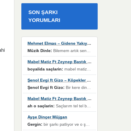
SON ŞARKI
YORUMLARI
Mehmet Elmas – Gidene Yakıyorum
ahi
Müzik Dinle:
Bilemem artık senden bir şans daha / Düştüğün zaman ben olmayacağım yanında” dizeleri, artık geçmişin tekrarına izin verilmeyeceğini, kişisel sınırların çizildiğini gösteriyor.
Mabel Matiz Ft Zeynep Bastık – Saçların
boyalida saçlarin:
mabel matiz'in maya albümünde yer alan güzellerden. parça da şarkı hani! müzikal altyapısına vurulduğum, sözlerinde kaybolduğum bir parça olmuş.
Şenol Evgi ft Gizo – Köpekler Tanımadıklarına havlar
Şenol Evgi ft Gizo:
Bir kere dinlememe rağmen kulaklardan gitmiyor sen sen sen sen kurban ol sen sen sen sen hayran ol yükses ses müzik dinleme sebebisiniz canlar bomba gibi patladınız maşallah
Mabel Matiz Ft Zeynep Bastık – Saçların
ah o saçlarin:
Saçlarım tel tel beyazlıyor beyazlagına degil yanımda sen yoksun ona üzülüyorum günler bir bir geçiyor geçen günlere değil sensiz geçen günlere darılıyorum,Dinledikce asla kavusamayacagim ama asla unutamicagim sevdiğim adam için yanar içim
Ayşe Dinçer Müjgan
Gergin:
bir şarkı patlıyor ve o şarkıyı millet her paylaşımın altına koyuyor ve öyle bir durum hal alıyor ki şarkıyı dinlemeden şarkıdan bikıyorsun Ama bu enteresan bir şekilde dillere dolanıyor millet olarak seviyoruz dertlerle boğuşurken bir yandan da göbek atmayi))) diyeceklerim bu kadar güzel hoş bir sayfa emeğinize sağlık arkadaşlar kolay gelsin