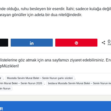
de olduğu, ruhu besleyen bir eserdir. İlahi; sadece kulağa değil
 arayan gönüller için adeta bir dua niteliğindedir.
0
tle
Paylaş
Pin
PA
istelerine göz atmak için ana sayfamızı ziyaret edebilirsiniz. En
pMüzikleri!
,
,
r
Mustafa Sevim Murat Belet – Senin Nurun şarkı sözleri
,
im Murat Belet – Senin Nurun 2026
bedava Mustafa Sevim Murat Belet – Senin Nurun ind
nin Nurun
ER