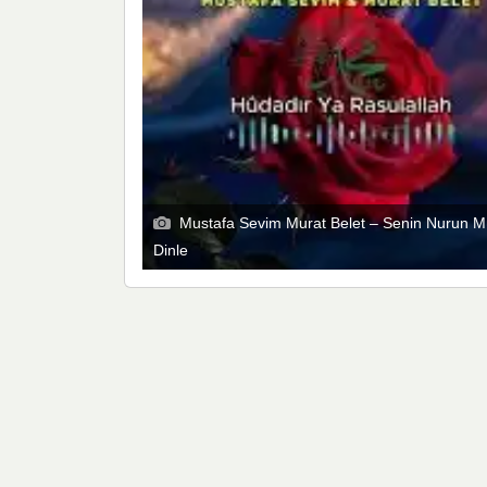
Mustafa Sevim Murat Belet – Senin Nurun M
Dinle