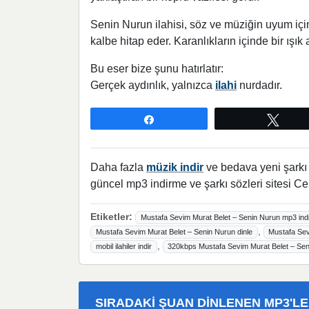
Senin Nurun ilahisi, söz ve müziğin uyum için
kalbe hitap eder. Karanlıkların içinde bir ışık
Bu eser bize şunu hatırlatır:
Gerçek aydınlık, yalnızca
ilahi
nurdadır.
Paylaş
Twee
Daha fazla
müzik indir
ve bedava yeni şarkı l
güncel mp3 indirme ve şarkı sözleri sitesi Ce
Etiketler:
Mustafa Sevim Murat Belet – Senin Nurun mp3 indi
,
Mustafa Sevim Murat Belet – Senin Nurun dinle
Mustafa Sev
,
mobil ilahiler indir
320kbps Mustafa Sevim Murat Belet – Se
SIRADAKI ŞUAN DINLENEN MP3'L