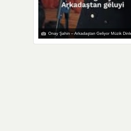
Onay Şahin – Arkadaştan Geliyor Müzik Dinl