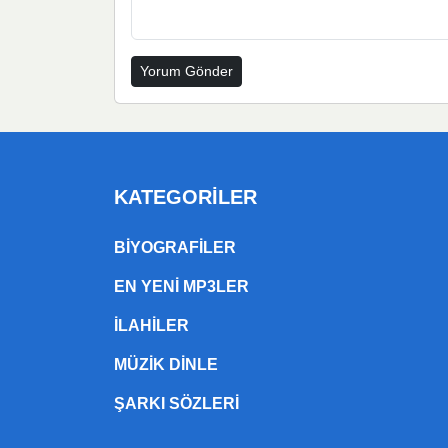
KATEGORILER
BIYOGRAFILER
EN YENI MP3LER
ILAHILER
MÜZIK DINLE
ŞARKI SÖZLERI