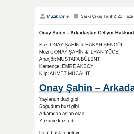
Müzik Dinle
Şarkı Çıkış Tarihi:
22 Hazir
Onay Şahin – Arkadaştan Geliyor Hakkında 
Söz: ONAY ŞAHİN & HAKAN ŞENGÜL
Müzik: ONAY ŞAHİN & İLHAN YÜCE
Aranjör: MUSTAFA BÜLENT
Kemençe: EMRE AKSOY
Klip: AHMET MÜCAHİT
Onay Şahin – Arkad
Yaylanun düzi gibi
Soğudum buzi gibi
Arkamdan aslan olan
Yüzume kuzi gibi
Dere bastan geluyi