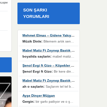
YLAŞIMLAR
SON ŞARKI
YORUMLARI
Mehmet Elmas – Gidene Yakıyorum
Müzik Dinle:
Bilemem artık senden bir şans daha / Düştüğün zaman ben olmayacağım yanında” dizeleri, artık geçmişin tekrarına izin verilmeyeceğini, kişisel sınırların çizildiğini gösteriyor.
Mabel Matiz Ft Zeynep Bastık – Saçların
boyalida saçlarin:
mabel matiz'in maya albümünde yer alan güzellerden. parça da şarkı hani! müzikal altyapısına vurulduğum, sözlerinde kaybolduğum bir parça olmuş.
Şenol Evgi ft Gizo – Köpekler Tanımadıklarına havlar
Şenol Evgi ft Gizo:
Bir kere dinlememe rağmen kulaklardan gitmiyor sen sen sen sen kurban ol sen sen sen sen hayran ol yükses ses müzik dinleme sebebisiniz canlar bomba gibi patladınız maşallah
Mabel Matiz Ft Zeynep Bastık – Saçların
ah o saçlarin:
Saçlarım tel tel beyazlıyor beyazlagına degil yanımda sen yoksun ona üzülüyorum günler bir bir geçiyor geçen günlere değil sensiz geçen günlere darılıyorum,Dinledikce asla kavusamayacagim ama asla unutamicagim sevdiğim adam için yanar içim
Ayşe Dinçer Müjgan
Gergin:
bir şarkı patlıyor ve o şarkıyı millet her paylaşımın altına koyuyor ve öyle bir durum hal alıyor ki şarkıyı dinlemeden şarkıdan bikıyorsun Ama bu enteresan bir şekilde dillere dolanıyor millet olarak seviyoruz dertlerle boğuşurken bir yandan da göbek atmayi))) diyeceklerim bu kadar güzel hoş bir sayfa emeğinize sağlık arkadaşlar kolay gelsin