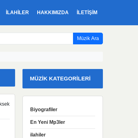
ILAHILER
HAKKIMIZDA
İLETIŞIM
Müzik Ara
MÜZIK KATEGORILERI
ksek
Biyografiler
En Yeni Mp3ler
ilahiler