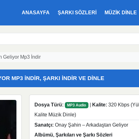
ANASAYFA
ŞARKI SÖZLERI
MÜZIK DINLE
 Geliyor Mp3 İndir
R MP3 İNDIR, ŞARKI İNDIR VE DINLE
Dosya Türü:
|
Kalite:
320 Kbps (Yü
MP3 Audio
Kalite Müzik Dinle)
Sanatçı:
Onay Şahin – Arkadaştan Geliyor
Albümü, Şarkıları ve Şarkı Sözleri