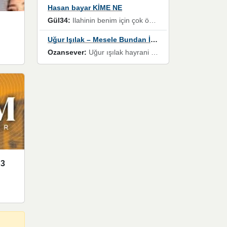
Hasan bayar KİME NE
Gül34:
Ilahinin benim için çok özel bir yeri var İlk çıktığında komşum ne kadar yüksek sesle dinliyorsa orada duymuştum ve YouTube'dan aratıp Bu ilahiyi bulmuştum ve sonra müdavimi oldum günlük Ben de 3-5 kere dinleyip ezberleyip artık ilahiye bende eşlik ediyorum yüksek sesle Allah razı olsun hizmet nimettir Rabbim sizin zahmetlerinize de hayırlı nimetler versin Selam ve dua ile Allah'a emanet olun
Uğur Işılak – Mesele Bundan İbaret
Ozansever:
Uğur ışılak hayrani olarak eski yeni tüm eserlerini keyifle huzurla dinleyenlerden birisiyim, emeğine saygı duyan gönül veren bunu en güzel şekilde sevenlerine ulaştıran siz değerli sayfa yöneticilerine de teşekkür ederim
p3