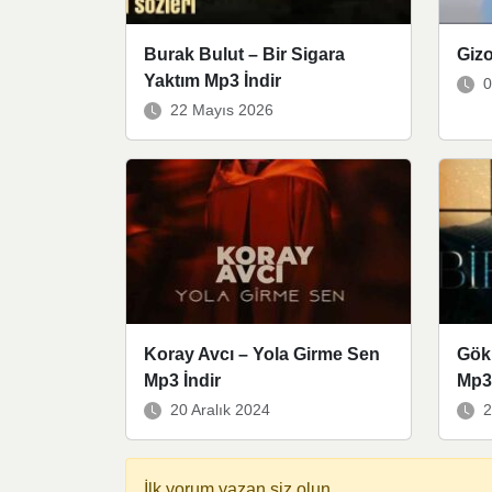
Burak Bulut – Bir Sigara
Gizo
Yaktım Mp3 İndir
0
22 Mayıs 2026
Koray Avcı – Yola Girme Sen
Gök
Mp3 İndir
Mp3 
20 Aralık 2024
2
İlk yorum yazan siz olun.