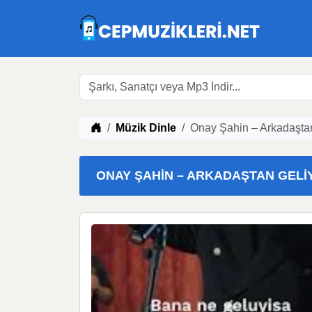
Müzik indir
Müzik Dinle
Onay Şahin – Arkadaştan
ONAY ŞAHIN – ARKADAŞTAN GELIYO