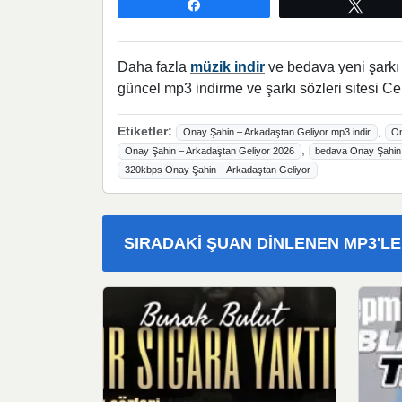
Paylaş
Twee
Daha fazla
müzik indir
ve bedava yeni şarkı l
güncel mp3 indirme ve şarkı sözleri sitesi Ce
Etiketler:
,
Onay Şahin – Arkadaştan Geliyor mp3 indir
On
,
Onay Şahin – Arkadaştan Geliyor 2026
bedava Onay Şahin 
320kbps Onay Şahin – Arkadaştan Geliyor
SIRADAKI ŞUAN DINLENEN MP3'L