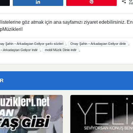
0
tle
Paylaş
Pin
PA
istelerine göz atmak için ana sayfamızı ziyaret edebilirsiniz. En
pMüzikleri!
,
,
ay Şahin – Arkadaştan Geliyor şarkı sözleri
Onay Şahin – Arkadaştan Geliyor dinle
,
,
– Arkadaştan Geliyor indir
mobil Müzik Dinle indir
ER