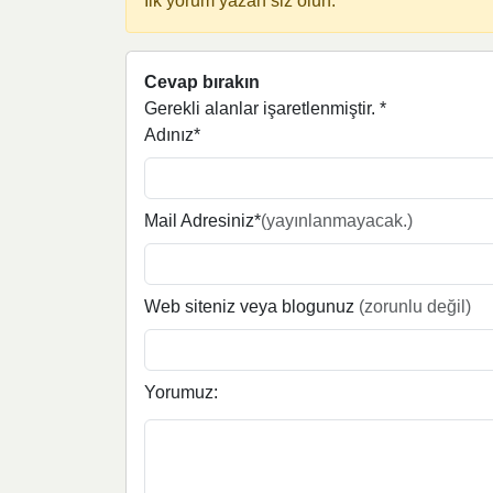
İlk yorum yazan siz olun.
Cevap bırakın
Gerekli alanlar işaretlenmiştir.
*
Adınız*
Mail Adresiniz*
(yayınlanmayacak.)
Web siteniz veya blogunuz
(zorunlu değil)
Yorumuz: