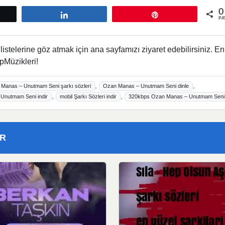
0
tle
Paylaş
Pin
PA
istelerine göz atmak için ana sayfamızı ziyaret edebilirsiniz. En
pMüzikleri!
,
,
Manas – Unutmam Seni şarkı sözleri
Ozan Manas – Unutmam Seni dinle
,
,
Unutmam Seni indir
mobil Şarkı Sözleri indir
320kbps Ozan Manas – Unutmam Seni
ER