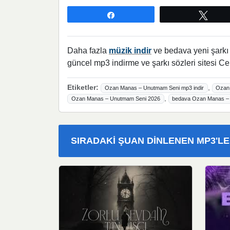
Paylaş
Twee
Daha fazla
müzik indir
ve bedava yeni şarkı l
güncel mp3 indirme ve şarkı sözleri sitesi Ce
Etiketler:
,
Ozan Manas – Unutmam Seni mp3 indir
Ozan 
,
Ozan Manas – Unutmam Seni 2026
bedava Ozan Manas – 
SIRADAKI ŞUAN DINLENEN MP3'L