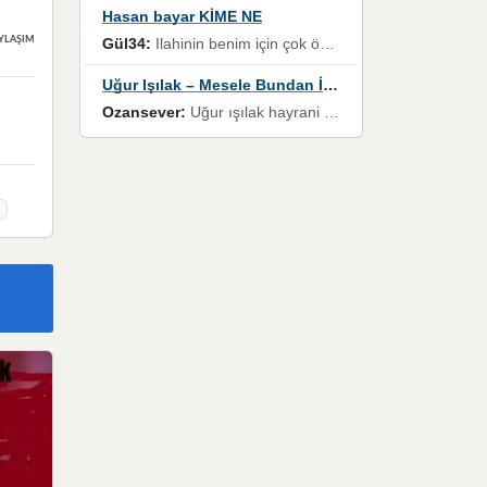
Hasan bayar KİME NE
Gül34:
Ilahinin benim için çok özel bir yeri var İlk çıktığında komşum ne kadar yüksek sesle dinliyorsa orada duymuştum ve YouTube'dan aratıp Bu ilahiyi bulmuştum ve sonra müdavimi oldum günlük Ben de 3-5 kere dinleyip ezberleyip artık ilahiye bende eşlik ediyorum yüksek sesle Allah razı olsun hizmet nimettir Rabbim sizin zahmetlerinize de hayırlı nimetler versin Selam ve dua ile Allah'a emanet olun
YLAŞIMLAR
Uğur Işılak – Mesele Bundan İbaret
Ozansever:
Uğur ışılak hayrani olarak eski yeni tüm eserlerini keyifle huzurla dinleyenlerden birisiyim, emeğine saygı duyan gönül veren bunu en güzel şekilde sevenlerine ulaştıran siz değerli sayfa yöneticilerine de teşekkür ederim