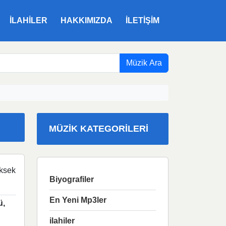
ILAHILER
HAKKIMIZDA
İLETIŞIM
Müzik Ara
MÜZIK KATEGORILERI
ksek
Biyografiler
En Yeni Mp3ler
ü,
ilahiler