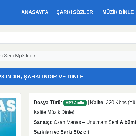
ANASAYFA
ŞARKI SÖZLERI
MÜZIK DINLE
 Seni Mp3 İndir
İNDIR, ŞARKI İNDIR VE DINLE
Dosya Türü:
|
Kalite:
320 Kbps (Yü
MP3 Audio
Kalite Müzik Dinle)
Sanatçı:
Ozan Manas – Unutmam Seni
Albüm
Şarkıları ve Şarkı Sözleri