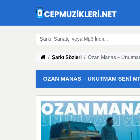
Müzik indir
Şarkı Sözleri
Ozan Manas – Unutmam
OZAN MANAS – UNUTMAM SENI MP3 