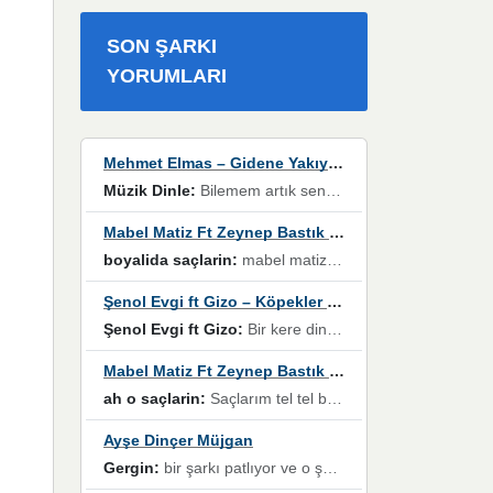
SON ŞARKI
YORUMLARI
Mehmet Elmas – Gidene Yakıyorum
Müzik Dinle:
Bilemem artık senden bir şans daha / Düştüğün zaman ben olmayacağım yanında” dizeleri, artık geçmişin tekrarına izin verilmeyeceğini, kişisel sınırların çizildiğini gösteriyor.
Mabel Matiz Ft Zeynep Bastık – Saçların
boyalida saçlarin:
mabel matiz'in maya albümünde yer alan güzellerden. parça da şarkı hani! müzikal altyapısına vurulduğum, sözlerinde kaybolduğum bir parça olmuş.
Şenol Evgi ft Gizo – Köpekler Tanımadıklarına havlar
Şenol Evgi ft Gizo:
Bir kere dinlememe rağmen kulaklardan gitmiyor sen sen sen sen kurban ol sen sen sen sen hayran ol yükses ses müzik dinleme sebebisiniz canlar bomba gibi patladınız maşallah
Mabel Matiz Ft Zeynep Bastık – Saçların
ah o saçlarin:
Saçlarım tel tel beyazlıyor beyazlagına degil yanımda sen yoksun ona üzülüyorum günler bir bir geçiyor geçen günlere değil sensiz geçen günlere darılıyorum,Dinledikce asla kavusamayacagim ama asla unutamicagim sevdiğim adam için yanar içim
Ayşe Dinçer Müjgan
Gergin:
bir şarkı patlıyor ve o şarkıyı millet her paylaşımın altına koyuyor ve öyle bir durum hal alıyor ki şarkıyı dinlemeden şarkıdan bikıyorsun Ama bu enteresan bir şekilde dillere dolanıyor millet olarak seviyoruz dertlerle boğuşurken bir yandan da göbek atmayi))) diyeceklerim bu kadar güzel hoş bir sayfa emeğinize sağlık arkadaşlar kolay gelsin