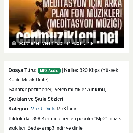
pozitif enerji veren müzikler Müzik Dinle
Dosya Türü:
|
Kalite:
320 Kbps (Yüksek
MP3 Audio
Kalite Müzik Dinle)
Sanatçı:
pozitif enerji veren müzikler
Albümü,
Şarkıları ve Şarkı Sözleri
Kategori:
Müzik Dinle
Mp3 İndir
Tiktok`da:
898 Kez dinlenen en popüler "Mp3" müzik
şarkıları. Bedava mp3 indir ve dinle.