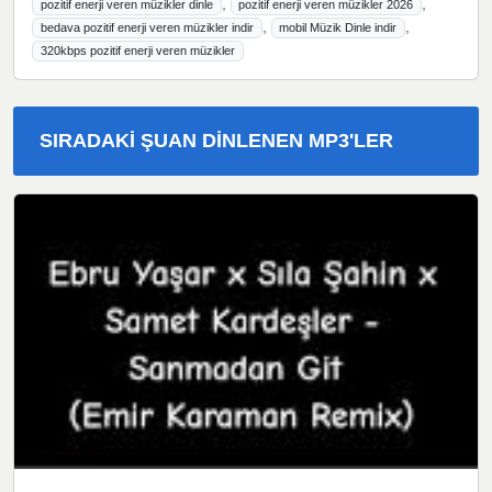
,
,
pozitif enerji veren müzikler dinle
pozitif enerji veren müzikler 2026
,
,
bedava pozitif enerji veren müzikler indir
mobil Müzik Dinle indir
320kbps pozitif enerji veren müzikler
SIRADAKI ŞUAN DINLENEN MP3'LER