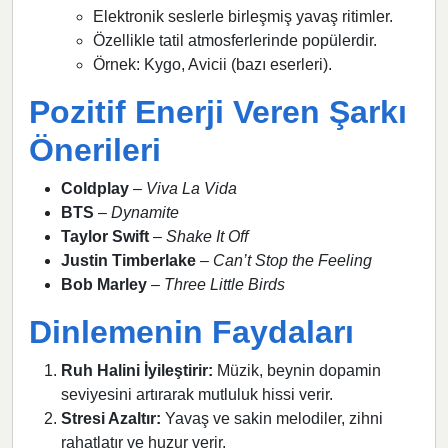
Elektronik seslerle birleşmiş yavaş ritimler.
Özellikle tatil atmosferlerinde popülerdir.
Örnek: Kygo, Avicii (bazı eserleri).
Pozitif Enerji Veren Şarkı
Önerileri
Coldplay
–
Viva La Vida
BTS
–
Dynamite
Taylor Swift
–
Shake It Off
Justin Timberlake
–
Can’t Stop the Feeling
Bob Marley
–
Three Little Birds
Dinlemenin Faydaları
Ruh Halini İyileştirir:
Müzik, beynin dopamin
seviyesini artırarak mutluluk hissi verir.
Stresi Azaltır:
Yavaş ve sakin melodiler, zihni
rahatlatır ve huzur verir.