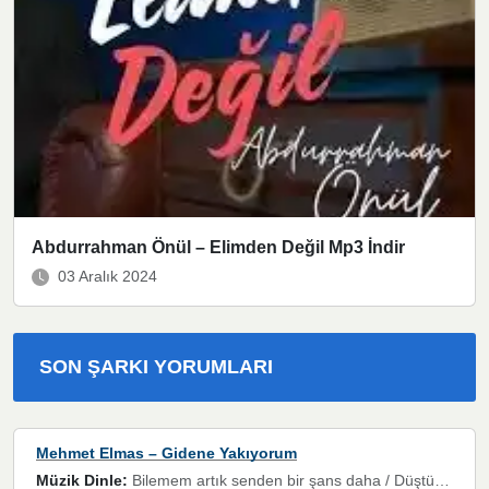
Abdurrahman Önül – Elimden Değil Mp3 İndir
03 Aralık 2024
SON ŞARKI YORUMLARI
Mehmet Elmas – Gidene Yakıyorum
Müzik Dinle:
Bilemem artık senden bir şans daha / Düştüğün zaman ben olmayacağım yanında” dizeleri, artık geçmişin tekrarına izin verilmeyeceğini, kişisel sınırların çizildiğini gösteriyor.