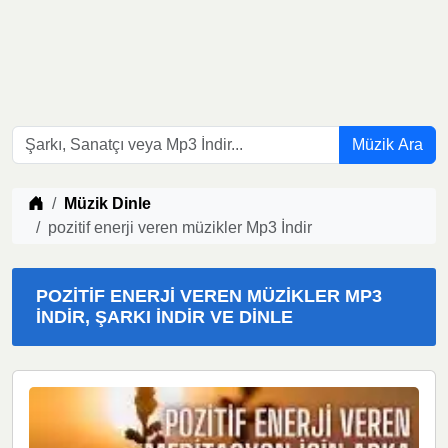
Müzik Ara
Müzik indir
Müzik Dinle
pozitif enerji veren müzikler Mp3 İndir
POZITIF ENERJI VEREN MÜZIKLER MP3
İNDIR, ŞARKI İNDIR VE DINLE