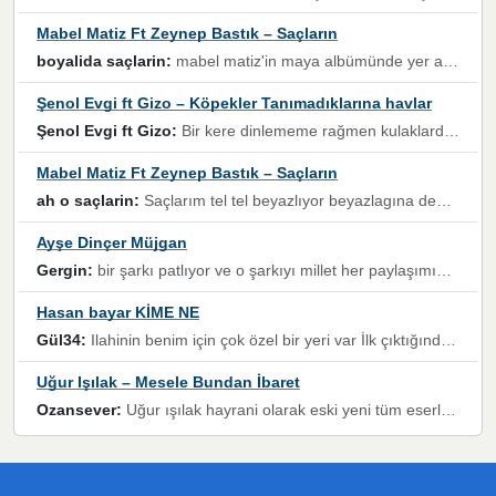
Mabel Matiz Ft Zeynep Bastık – Saçların
boyalida saçlarin:
mabel matiz'in maya albümünde yer alan güzellerden. parça da şarkı hani! müzikal altyapısına vurulduğum, sözlerinde kaybolduğum bir parça olmuş.
Şenol Evgi ft Gizo – Köpekler Tanımadıklarına havlar
Şenol Evgi ft Gizo:
Bir kere dinlememe rağmen kulaklardan gitmiyor sen sen sen sen kurban ol sen sen sen sen hayran ol yükses ses müzik dinleme sebebisiniz canlar bomba gibi patladınız maşallah
Mabel Matiz Ft Zeynep Bastık – Saçların
ah o saçlarin:
Saçlarım tel tel beyazlıyor beyazlagına degil yanımda sen yoksun ona üzülüyorum günler bir bir geçiyor geçen günlere değil sensiz geçen günlere darılıyorum,Dinledikce asla kavusamayacagim ama asla unutamicagim sevdiğim adam için yanar içim
Ayşe Dinçer Müjgan
Gergin:
bir şarkı patlıyor ve o şarkıyı millet her paylaşımın altına koyuyor ve öyle bir durum hal alıyor ki şarkıyı dinlemeden şarkıdan bikıyorsun Ama bu enteresan bir şekilde dillere dolanıyor millet olarak seviyoruz dertlerle boğuşurken bir yandan da göbek atmayi))) diyeceklerim bu kadar güzel hoş bir sayfa emeğinize sağlık arkadaşlar kolay gelsin
Hasan bayar KİME NE
Gül34:
Ilahinin benim için çok özel bir yeri var İlk çıktığında komşum ne kadar yüksek sesle dinliyorsa orada duymuştum ve YouTube'dan aratıp Bu ilahiyi bulmuştum ve sonra müdavimi oldum günlük Ben de 3-5 kere dinleyip ezberleyip artık ilahiye bende eşlik ediyorum yüksek sesle Allah razı olsun hizmet nimettir Rabbim sizin zahmetlerinize de hayırlı nimetler versin Selam ve dua ile Allah'a emanet olun
Uğur Işılak – Mesele Bundan İbaret
Ozansever:
Uğur ışılak hayrani olarak eski yeni tüm eserlerini keyifle huzurla dinleyenlerden birisiyim, emeğine saygı duyan gönül veren bunu en güzel şekilde sevenlerine ulaştıran siz değerli sayfa yöneticilerine de teşekkür ederim