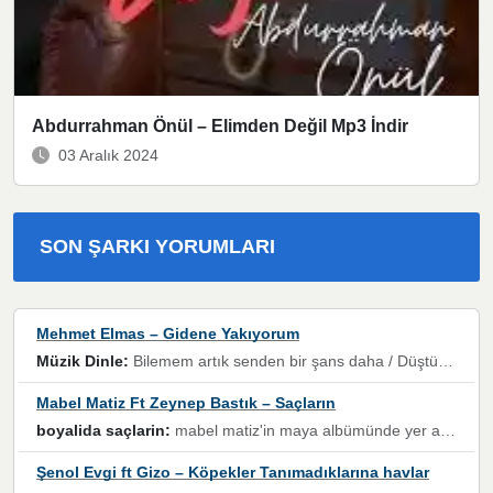
Abdurrahman Önül – Elimden Değil Mp3 İndir
03 Aralık 2024
SON ŞARKI YORUMLARI
Mehmet Elmas – Gidene Yakıyorum
Müzik Dinle:
Bilemem artık senden bir şans daha / Düştüğün zaman ben olmayacağım yanında” dizeleri, artık geçmişin tekrarına izin verilmeyeceğini, kişisel sınırların çizildiğini gösteriyor.
Mabel Matiz Ft Zeynep Bastık – Saçların
boyalida saçlarin:
mabel matiz'in maya albümünde yer alan güzellerden. parça da şarkı hani! müzikal altyapısına vurulduğum, sözlerinde kaybolduğum bir parça olmuş.
Şenol Evgi ft Gizo – Köpekler Tanımadıklarına havlar