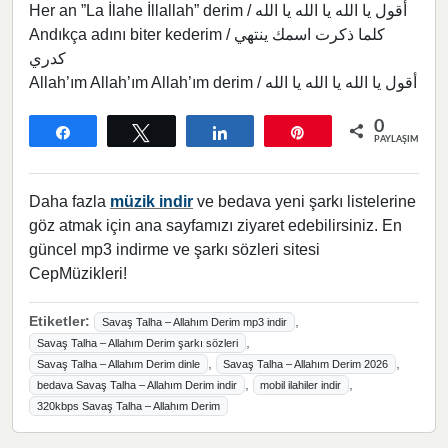
Her an ”La İlahe İllallah” derim / أقول يا الله يا الله يا الله
Andıkça adını biter kederim / كلما ذكرت اسمك ينتهي
كدري
Allah’ım Allah’ım Allah’ım derim / أقول يا الله يا الله يا الله
0
Paylaş
Tweetle
Paylaş
Pin
PAYLAŞIMLAR
Daha fazla
müzik indir
ve bedava yeni şarkı listelerine
göz atmak için ana sayfamızı ziyaret edebilirsiniz. En
güncel mp3 indirme ve şarkı sözleri sitesi
CepMüzikleri!
Etiketler:
,
Savaş Talha – Allahım Derim mp3 indir
,
Savaş Talha – Allahım Derim şarkı sözleri
,
,
Savaş Talha – Allahım Derim dinle
Savaş Talha – Allahım Derim 2026
,
,
bedava Savaş Talha – Allahım Derim indir
mobil ilahiler indir
320kbps Savaş Talha – Allahım Derim