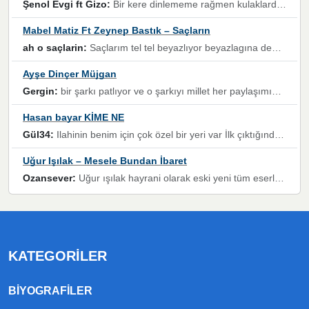
Şenol Evgi ft Gizo:
Bir kere dinlememe rağmen kulaklardan gitmiyor sen sen sen sen kurban ol sen sen sen sen hayran ol yükses ses müzik dinleme sebebisiniz canlar bomba gibi patladınız maşallah
Mabel Matiz Ft Zeynep Bastık – Saçların
ah o saçlarin:
Saçlarım tel tel beyazlıyor beyazlagına degil yanımda sen yoksun ona üzülüyorum günler bir bir geçiyor geçen günlere değil sensiz geçen günlere darılıyorum,Dinledikce asla kavusamayacagim ama asla unutamicagim sevdiğim adam için yanar içim
Ayşe Dinçer Müjgan
Gergin:
bir şarkı patlıyor ve o şarkıyı millet her paylaşımın altına koyuyor ve öyle bir durum hal alıyor ki şarkıyı dinlemeden şarkıdan bikıyorsun Ama bu enteresan bir şekilde dillere dolanıyor millet olarak seviyoruz dertlerle boğuşurken bir yandan da göbek atmayi))) diyeceklerim bu kadar güzel hoş bir sayfa emeğinize sağlık arkadaşlar kolay gelsin
Hasan bayar KİME NE
Gül34:
Ilahinin benim için çok özel bir yeri var İlk çıktığında komşum ne kadar yüksek sesle dinliyorsa orada duymuştum ve YouTube'dan aratıp Bu ilahiyi bulmuştum ve sonra müdavimi oldum günlük Ben de 3-5 kere dinleyip ezberleyip artık ilahiye bende eşlik ediyorum yüksek sesle Allah razı olsun hizmet nimettir Rabbim sizin zahmetlerinize de hayırlı nimetler versin Selam ve dua ile Allah'a emanet olun
Uğur Işılak – Mesele Bundan İbaret
Ozansever:
Uğur ışılak hayrani olarak eski yeni tüm eserlerini keyifle huzurla dinleyenlerden birisiyim, emeğine saygı duyan gönül veren bunu en güzel şekilde sevenlerine ulaştıran siz değerli sayfa yöneticilerine de teşekkür ederim
KATEGORILER
BIYOGRAFILER