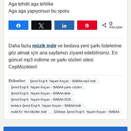
Aga tehdit aga tehlike
Aga aga yapıyorsun bu sporu
0
Paylaş
Tweetle
Paylaş
Pin
PAYLAŞIMLAR
Daha fazla
müzik indir
ve bedava yeni şarkı listelerine
göz atmak için ana sayfamızı ziyaret edebilirsiniz. En
güncel mp3 indirme ve şarkı sözleri sitesi
CepMüzikleri!
Etiketler:
,
Şenol Evgi ft. Yaşam Koçan – BABAA mp3 indir
,
Şenol Evgi ft. Yaşam Koçan – BABAA şarkı sözleri
,
Şenol Evgi ft. Yaşam Koçan – BABAA dinle
,
Şenol Evgi ft. Yaşam Koçan – BABAA 2026
,
bedava Şenol Evgi ft. Yaşam Koçan – BABAA indir
,
mobil En Yeni Mp3ler indir
320kbps Şenol Evgi ft. Yaşam Koçan – BABAA