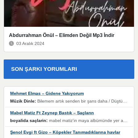
Abdurrahman Önül – Elimden Değil Mp3 İndir
03 Aralık 2024
SON ŞARKI YORUMLARI
Mehmet Elmas – Gidene Yakıyorum
Müzik Dinle:
Bilemem artık senden bir şans daha / Düştüğün zaman ben olmayacağım yanında” dizeleri, artık geçmişin tekrarına izin verilmeyeceğini, kişisel sınırların çizildiğini gösteriyor.
Mabel Matiz Ft Zeynep Bastık – Saçların
boyalida saçlarin:
mabel matiz'in maya albümünde yer alan güzellerden. parça da şarkı hani! müzikal altyapısına vurulduğum, sözlerinde kaybolduğum bir parça olmuş.
Şenol Evgi ft Gizo – Köpekler Tanımadıklarına havlar