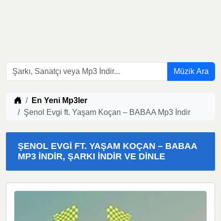
Müzik Ara
Müzik indir
En Yeni Mp3ler
Şenol Evgi ft. Yaşam Koçan – BABAA Mp3 İndir
ŞENOL EVGI FT. YAŞAM KOÇAN – BABAA
MP3 İNDIR, ŞARKI İNDIR VE DINLE