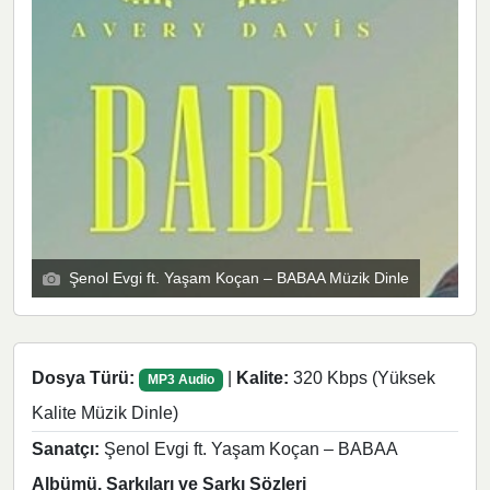
Şenol Evgi ft. Yaşam Koçan – BABAA Müzik Dinle
Dosya Türü:
|
Kalite:
320 Kbps (Yüksek
MP3 Audio
Kalite Müzik Dinle)
Sanatçı:
Şenol Evgi ft. Yaşam Koçan – BABAA
Albümü, Şarkıları ve Şarkı Sözleri