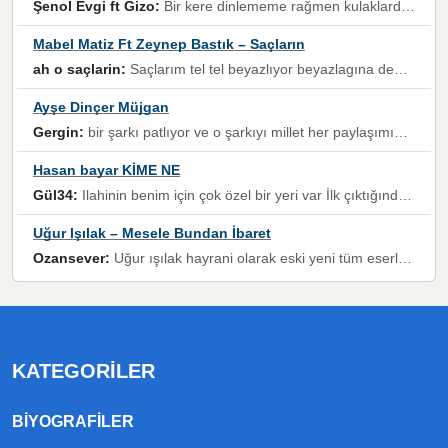
Şenol Evgi ft Gizo:
Bir kere dinlememe rağmen kulaklardan gitmiyor sen sen sen sen kurban ol sen sen sen sen hayran ol yükses ses müzik dinleme sebebisiniz canlar bomba gibi patladınız maşallah
Mabel Matiz Ft Zeynep Bastık – Saçların
ah o saçlarin:
Saçlarım tel tel beyazlıyor beyazlagına degil yanımda sen yoksun ona üzülüyorum günler bir bir geçiyor geçen günlere değil sensiz geçen günlere darılıyorum,Dinledikce asla kavusamayacagim ama asla unutamicagim sevdiğim adam için yanar içim
Ayşe Dinçer Müjgan
Gergin:
bir şarkı patlıyor ve o şarkıyı millet her paylaşımın altına koyuyor ve öyle bir durum hal alıyor ki şarkıyı dinlemeden şarkıdan bikıyorsun Ama bu enteresan bir şekilde dillere dolanıyor millet olarak seviyoruz dertlerle boğuşurken bir yandan da göbek atmayi))) diyeceklerim bu kadar güzel hoş bir sayfa emeğinize sağlık arkadaşlar kolay gelsin
Hasan bayar KİME NE
Gül34:
Ilahinin benim için çok özel bir yeri var İlk çıktığında komşum ne kadar yüksek sesle dinliyorsa orada duymuştum ve YouTube'dan aratıp Bu ilahiyi bulmuştum ve sonra müdavimi oldum günlük Ben de 3-5 kere dinleyip ezberleyip artık ilahiye bende eşlik ediyorum yüksek sesle Allah razı olsun hizmet nimettir Rabbim sizin zahmetlerinize de hayırlı nimetler versin Selam ve dua ile Allah'a emanet olun
Uğur Işılak – Mesele Bundan İbaret
Ozansever:
Uğur ışılak hayrani olarak eski yeni tüm eserlerini keyifle huzurla dinleyenlerden birisiyim, emeğine saygı duyan gönül veren bunu en güzel şekilde sevenlerine ulaştıran siz değerli sayfa yöneticilerine de teşekkür ederim
KATEGORILER
BIYOGRAFILER