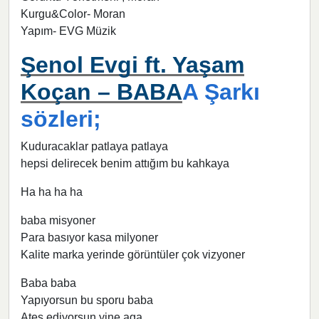
Kurgu&Color- Moran
Yapım- EVG Müzik
Şenol Evgi ft. Yaşam
Koçan – BABA
A Şarkı
sözleri;
Kuduracaklar patlaya patlaya
hepsi delirecek benim attığım bu kahkaya
Ha ha ha ha
baba misyoner
Para basıyor kasa milyoner
Kalite marka yerinde görüntüler çok vizyoner
Baba baba
Yapıyorsun bu sporu baba
Ateş ediyorsun yine aga