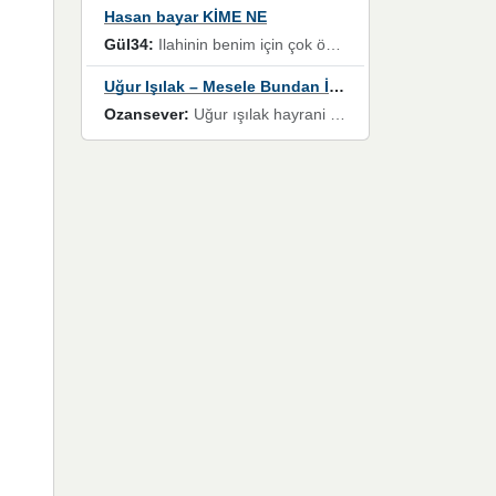
Hasan bayar KİME NE
Gül34:
Ilahinin benim için çok özel bir yeri var İlk çıktığında komşum ne kadar yüksek sesle dinliyorsa orada duymuştum ve YouTube'dan aratıp Bu ilahiyi bulmuştum ve sonra müdavimi oldum günlük Ben de 3-5 kere dinleyip ezberleyip artık ilahiye bende eşlik ediyorum yüksek sesle Allah razı olsun hizmet nimettir Rabbim sizin zahmetlerinize de hayırlı nimetler versin Selam ve dua ile Allah'a emanet olun
Uğur Işılak – Mesele Bundan İbaret
Ozansever:
Uğur ışılak hayrani olarak eski yeni tüm eserlerini keyifle huzurla dinleyenlerden birisiyim, emeğine saygı duyan gönül veren bunu en güzel şekilde sevenlerine ulaştıran siz değerli sayfa yöneticilerine de teşekkür ederim