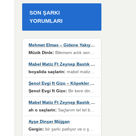
SON ŞARKI
YORUMLARI
Mehmet Elmas – Gidene Yakıyorum
Müzik Dinle:
Bilemem artık senden bir şans daha / Düştüğün zaman ben olmayacağım yanında” dizeleri, artık geçmişin tekrarına izin verilmeyeceğini, kişisel sınırların çizildiğini gösteriyor.
Mabel Matiz Ft Zeynep Bastık – Saçların
boyalida saçlarin:
mabel matiz'in maya albümünde yer alan güzellerden. parça da şarkı hani! müzikal altyapısına vurulduğum, sözlerinde kaybolduğum bir parça olmuş.
Şenol Evgi ft Gizo – Köpekler Tanımadıklarına havlar
Şenol Evgi ft Gizo:
Bir kere dinlememe rağmen kulaklardan gitmiyor sen sen sen sen kurban ol sen sen sen sen hayran ol yükses ses müzik dinleme sebebisiniz canlar bomba gibi patladınız maşallah
Mabel Matiz Ft Zeynep Bastık – Saçların
ah o saçlarin:
Saçlarım tel tel beyazlıyor beyazlagına degil yanımda sen yoksun ona üzülüyorum günler bir bir geçiyor geçen günlere değil sensiz geçen günlere darılıyorum,Dinledikce asla kavusamayacagim ama asla unutamicagim sevdiğim adam için yanar içim
Ayşe Dinçer Müjgan
Gergin:
bir şarkı patlıyor ve o şarkıyı millet her paylaşımın altına koyuyor ve öyle bir durum hal alıyor ki şarkıyı dinlemeden şarkıdan bikıyorsun Ama bu enteresan bir şekilde dillere dolanıyor millet olarak seviyoruz dertlerle boğuşurken bir yandan da göbek atmayi))) diyeceklerim bu kadar güzel hoş bir sayfa emeğinize sağlık arkadaşlar kolay gelsin