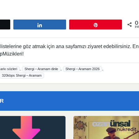
0
tle
Paylaş
Pin
PA
istelerine göz atmak için ana sayfamızı ziyaret edebilirsiniz. En
pMüzikleri!
,
,
,
arkı sözleri
Shergi – Aramam dinle
Shergi – Aramam 2026
320kbps Shergi – Aramam
ER