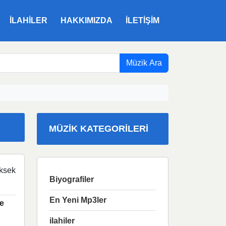
ILAHILER
HAKKIMIZDA
İLETIŞIM
Müzik Ara
MÜZIK KATEGORILERI
ksek
Biyografiler
En Yeni Mp3ler
e
ilahiler