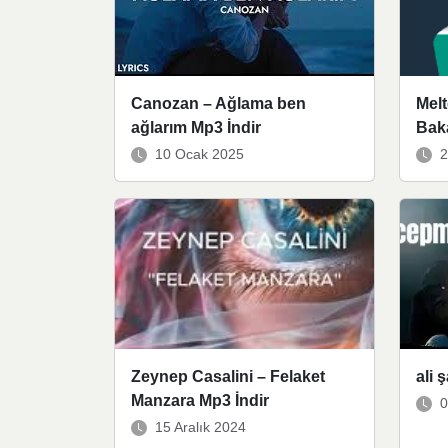
Canozan – Ağlama ben
Melt
ağlarım Mp3 İndir
Baka
10 Ocak 2025
2
Zeynep Casalini – Felaket
ali 
Manzara Mp3 İndir
0
15 Aralık 2024