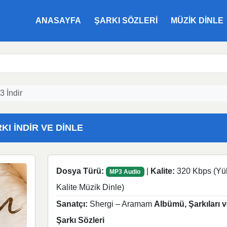
ANASAYFA
ŞARKI SÖZLERI
MÜZIK DINLE
 İndir
KI İNDIR VE DINLE
Dosya Türü:
|
Kalite:
320 Kbps (Yü
MP3 Audio
Kalite Müzik Dinle)
Sanatçı:
Shergi – Aramam
Albümü, Şarkıları v
Şarkı Sözleri