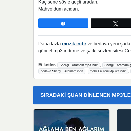
Kaç sene söyle geçti aradan,
Mahvoldum acıdan.
Paylaş
Twee
Daha fazla
müzik indir
ve bedava yeni şarkı l
güncel mp3 indirme ve şarkı sözleri sitesi Ce
Etiketler:
,
Shergi – Aramam mp3 indir
Shergi – Aramam ş
,
,
bedava Shergi – Aramam indir
mobil En Yeni Mp3ler indir
SIRADAKI ŞUAN DINLENEN MP3'L