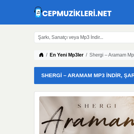
Müzik indir
En Yeni Mp3ler
Shergi – Aramam Mp3
SHERGI – ARAMAM MP3 İNDIR, ŞAR