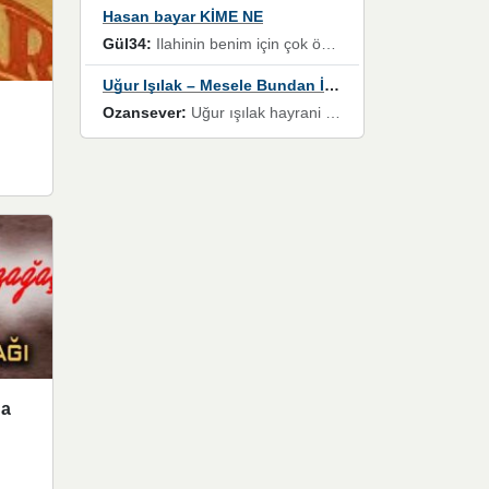
Hasan bayar KİME NE
Gül34:
Ilahinin benim için çok özel bir yeri var İlk çıktığında komşum ne kadar yüksek sesle dinliyorsa orada duymuştum ve YouTube'dan aratıp Bu ilahiyi bulmuştum ve sonra müdavimi oldum günlük Ben de 3-5 kere dinleyip ezberleyip artık ilahiye bende eşlik ediyorum yüksek sesle Allah razı olsun hizmet nimettir Rabbim sizin zahmetlerinize de hayırlı nimetler versin Selam ve dua ile Allah'a emanet olun
Uğur Işılak – Mesele Bundan İbaret
Ozansever:
Uğur ışılak hayrani olarak eski yeni tüm eserlerini keyifle huzurla dinleyenlerden birisiyim, emeğine saygı duyan gönül veren bunu en güzel şekilde sevenlerine ulaştıran siz değerli sayfa yöneticilerine de teşekkür ederim
na