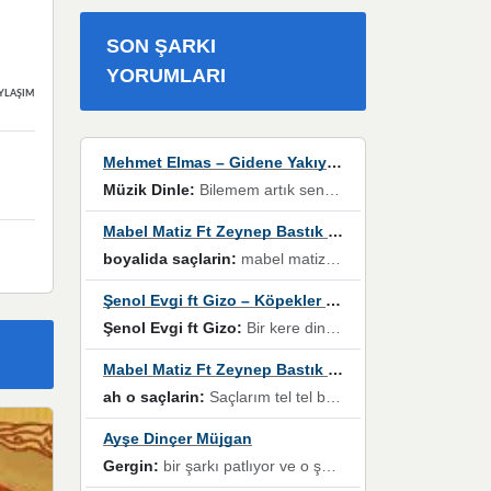
SON ŞARKI
YORUMLARI
YLAŞIMLAR
Mehmet Elmas – Gidene Yakıyorum
Müzik Dinle:
Bilemem artık senden bir şans daha / Düştüğün zaman ben olmayacağım yanında” dizeleri, artık geçmişin tekrarına izin verilmeyeceğini, kişisel sınırların çizildiğini gösteriyor.
Mabel Matiz Ft Zeynep Bastık – Saçların
boyalida saçlarin:
mabel matiz'in maya albümünde yer alan güzellerden. parça da şarkı hani! müzikal altyapısına vurulduğum, sözlerinde kaybolduğum bir parça olmuş.
Şenol Evgi ft Gizo – Köpekler Tanımadıklarına havlar
Şenol Evgi ft Gizo:
Bir kere dinlememe rağmen kulaklardan gitmiyor sen sen sen sen kurban ol sen sen sen sen hayran ol yükses ses müzik dinleme sebebisiniz canlar bomba gibi patladınız maşallah
Mabel Matiz Ft Zeynep Bastık – Saçların
ah o saçlarin:
Saçlarım tel tel beyazlıyor beyazlagına degil yanımda sen yoksun ona üzülüyorum günler bir bir geçiyor geçen günlere değil sensiz geçen günlere darılıyorum,Dinledikce asla kavusamayacagim ama asla unutamicagim sevdiğim adam için yanar içim
Ayşe Dinçer Müjgan
Gergin:
bir şarkı patlıyor ve o şarkıyı millet her paylaşımın altına koyuyor ve öyle bir durum hal alıyor ki şarkıyı dinlemeden şarkıdan bikıyorsun Ama bu enteresan bir şekilde dillere dolanıyor millet olarak seviyoruz dertlerle boğuşurken bir yandan da göbek atmayi))) diyeceklerim bu kadar güzel hoş bir sayfa emeğinize sağlık arkadaşlar kolay gelsin