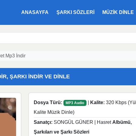
ANASAYFA
ŞARKI SÖZLERI
MÜZIK DINLE
t Mp3 İndir
R, ŞARKI İNDIR VE DINLE
Dosya Türü:
|
Kalite:
320 Kbps (Yü
MP3 Audio
Kalite Müzik Dinle)
Sanatçı:
SONGÜL GÜNER | Hasret
Albümü,
Şarkıları ve Şarkı Sözleri