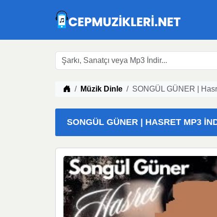
Müzik indir
Müzik Dinle
SONGÜL GÜNER | Hasre
SONGÜL GÜNER | HASRET MP3 İNDI