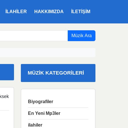
ILAHILER
HAKKIMIZDA
İLETIŞIM
Müzik Ara
MÜZIK KATEGORILERI
ksek
Biyografiler
En Yeni Mp3ler
ilahiler