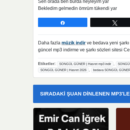
Sen orada ben burda neyleyim yar
Bekledim gelmedin ömrüm tükendi yar
Paylaş
Twee
Daha fazla
müzik indir
ve bedava yeni şarkı l
güncel mp3 indirme ve şarkı sözleri sitesi Ce
Etiketler:
,
SONGÜL GÜNER | Hasret mp3 indir
SONGÜL 
,
SONGÜL GÜNER | Hasret 2026
bedava SONGÜL GÜNER | 
SIRADAKI ŞUAN DINLENEN MP3'L