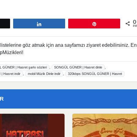
0
tle
Paylaş
Pin
PA
istelerine göz atmak için ana sayfamızı ziyaret edebilirsiniz. En
pMüzikleri!
,
,
GÜNER | Hasret şarkı sözleri
SONGÜL GÜNER | Hasret dinle
,
,
Hasret indir
mobil Müzik Dinle indir
320kbps SONGÜL GÜNER | Hasret
ER