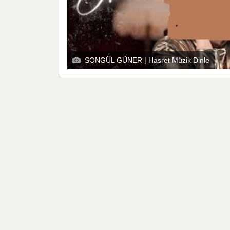
SONGÜL GÜNER | Hasret Müzik Dinle