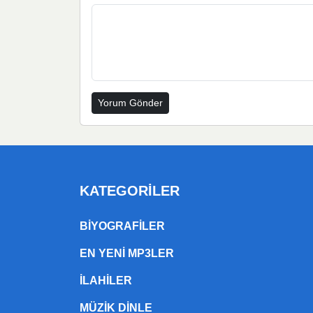
KATEGORILER
BIYOGRAFILER
EN YENI MP3LER
ILAHILER
MÜZIK DINLE