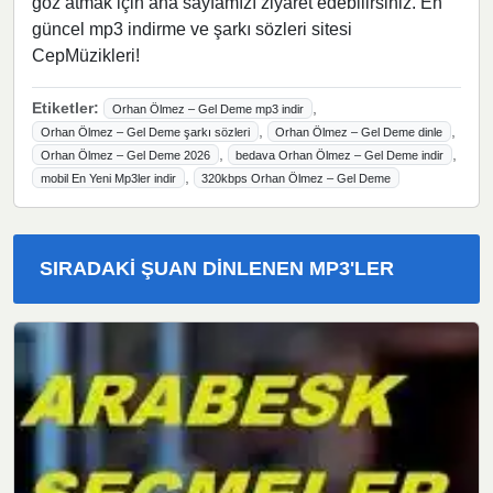
göz atmak için ana sayfamızı ziyaret edebilirsiniz. En
güncel mp3 indirme ve şarkı sözleri sitesi
CepMüzikleri!
Etiketler:
,
Orhan Ölmez – Gel Deme mp3 indir
,
,
Orhan Ölmez – Gel Deme şarkı sözleri
Orhan Ölmez – Gel Deme dinle
,
,
Orhan Ölmez – Gel Deme 2026
bedava Orhan Ölmez – Gel Deme indir
,
mobil En Yeni Mp3ler indir
320kbps Orhan Ölmez – Gel Deme
SIRADAKI ŞUAN DINLENEN MP3'LER