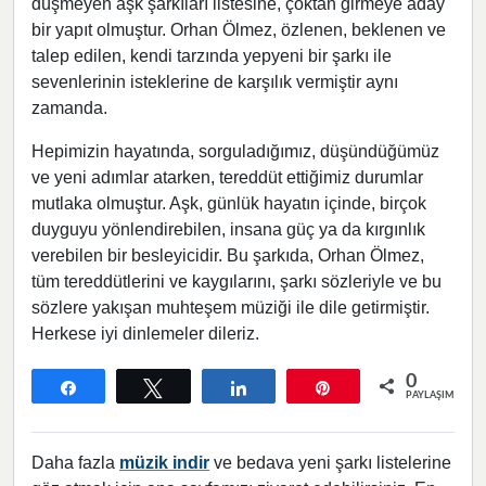
düşmeyen aşk şarkıları listesine, çoktan girmeye aday
bir yapıt olmuştur. Orhan Ölmez, özlenen, beklenen ve
talep edilen, kendi tarzında yepyeni bir şarkı ile
sevenlerinin isteklerine de karşılık vermiştir aynı
zamanda.
Hepimizin hayatında, sorguladığımız, düşündüğümüz
ve yeni adımlar atarken, tereddüt ettiğimiz durumlar
mutlaka olmuştur. Aşk, günlük hayatın içinde, birçok
duyguyu yönlendirebilen, insana güç ya da kırgınlık
verebilen bir besleyicidir. Bu şarkıda, Orhan Ölmez,
tüm tereddütlerini ve kaygılarını, şarkı sözleriyle ve bu
sözlere yakışan muhteşem müziği ile dile getirmiştir.
Herkese iyi dinlemeler dileriz.
0
Paylaş
Tweetle
Paylaş
Pin
PAYLAŞIMLAR
Daha fazla
müzik indir
ve bedava yeni şarkı listelerine