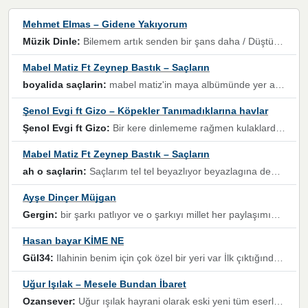
Mehmet Elmas – Gidene Yakıyorum
Müzik Dinle:
Bilemem artık senden bir şans daha / Düştüğün zaman ben olmayacağım yanında” dizeleri, artık geçmişin tekrarına izin verilmeyeceğini, kişisel sınırların çizildiğini gösteriyor.
Mabel Matiz Ft Zeynep Bastık – Saçların
boyalida saçlarin:
mabel matiz'in maya albümünde yer alan güzellerden. parça da şarkı hani! müzikal altyapısına vurulduğum, sözlerinde kaybolduğum bir parça olmuş.
Şenol Evgi ft Gizo – Köpekler Tanımadıklarına havlar
Şenol Evgi ft Gizo:
Bir kere dinlememe rağmen kulaklardan gitmiyor sen sen sen sen kurban ol sen sen sen sen hayran ol yükses ses müzik dinleme sebebisiniz canlar bomba gibi patladınız maşallah
Mabel Matiz Ft Zeynep Bastık – Saçların
ah o saçlarin:
Saçlarım tel tel beyazlıyor beyazlagına degil yanımda sen yoksun ona üzülüyorum günler bir bir geçiyor geçen günlere değil sensiz geçen günlere darılıyorum,Dinledikce asla kavusamayacagim ama asla unutamicagim sevdiğim adam için yanar içim
Ayşe Dinçer Müjgan
Gergin:
bir şarkı patlıyor ve o şarkıyı millet her paylaşımın altına koyuyor ve öyle bir durum hal alıyor ki şarkıyı dinlemeden şarkıdan bikıyorsun Ama bu enteresan bir şekilde dillere dolanıyor millet olarak seviyoruz dertlerle boğuşurken bir yandan da göbek atmayi))) diyeceklerim bu kadar güzel hoş bir sayfa emeğinize sağlık arkadaşlar kolay gelsin
Hasan bayar KİME NE
Gül34:
Ilahinin benim için çok özel bir yeri var İlk çıktığında komşum ne kadar yüksek sesle dinliyorsa orada duymuştum ve YouTube'dan aratıp Bu ilahiyi bulmuştum ve sonra müdavimi oldum günlük Ben de 3-5 kere dinleyip ezberleyip artık ilahiye bende eşlik ediyorum yüksek sesle Allah razı olsun hizmet nimettir Rabbim sizin zahmetlerinize de hayırlı nimetler versin Selam ve dua ile Allah'a emanet olun
Uğur Işılak – Mesele Bundan İbaret
Ozansever:
Uğur ışılak hayrani olarak eski yeni tüm eserlerini keyifle huzurla dinleyenlerden birisiyim, emeğine saygı duyan gönül veren bunu en güzel şekilde sevenlerine ulaştıran siz değerli sayfa yöneticilerine de teşekkür ederim