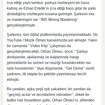
icra ettiği yaylı tambur, şarkıya muhteşem bir hava
katmış ve Erhan Ertetik’in icra ettiği bass gitar ile şarkı
dinlediğiniz muhteşem kıvama gelmiştir. Şarkının mix
ve masteringini ise ‘’IMS Mixing Mastering’’
gerçekleştirmiştir.
Şarkımız, tüm dijital platformlarda yayınlanmaktadır. Ve;
YouTube / Müzik Ölmez kanalımızda yer almıştır. Yakın
bir zamanda ‘’Video Klip’’ çalışması da
gerçekleştirilecektir. Orhan Ölmez, önce; ‘’Şarkıyı
dinleyenler, akıllarında ve kalplerinde hangi
görüntülerle bu sözleri ve müziği hissedecekler ise
öyle hissetsinler.’’ diye düşünerek, ‘’Gel Deme’’ isimli
şarkısını, ilk etapta bu şekilde yayınlamayı tercih
etmiştir.
Bir yandan, aşka yeşil ışık yakarken; bir yandan da
‘’geçmiş acılar ve tecrübelere istinaden’’, ürkek bir
tedbir hali hissettiren şarkı, Orhan Ölmez’in, dillerden