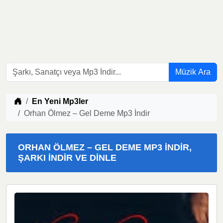
Müzik Ara
Müzik indir
En Yeni Mp3ler
Orhan Ölmez – Gel Deme Mp3 İndir
ORHAN ÖLMEZ – GEL DEME MP3 İNDIR,
ŞARKI İNDIR VE DINLE