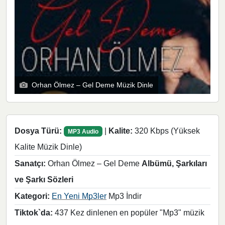
Orhan Ölmez – Gel Deme Müzik Dinle
Dosya Türü:
|
Kalite:
320 Kbps (Yüksek
MP3 Audio
Kalite Müzik Dinle)
Sanatçı:
Orhan Ölmez – Gel Deme
Albümü, Şarkıları
ve Şarkı Sözleri
Kategori:
En Yeni Mp3ler
Mp3 İndir
Tiktok`da:
437 Kez dinlenen en popüler "Mp3" müzik