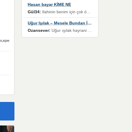
Hasan bayar KİME NE
Gül34:
Ilahinin benim için çok özel bir yeri var İlk çıktığında komşum ne kadar yüksek sesle dinliyorsa orada duymuştum ve YouTube'dan aratıp Bu ilahiyi bulmuştum ve sonra müdavimi oldum günlük Ben de 3-5 kere dinleyip ezberleyip artık ilahiye bende eşlik ediyorum yüksek sesle Allah razı olsun hizmet nimettir Rabbim sizin zahmetlerinize de hayırlı nimetler versin Selam ve dua ile Allah'a emanet olun
Uğur Işılak – Mesele Bundan İbaret
Ozansever:
Uğur ışılak hayrani olarak eski yeni tüm eserlerini keyifle huzurla dinleyenlerden birisiyim, emeğine saygı duyan gönül veren bunu en güzel şekilde sevenlerine ulaştıran siz değerli sayfa yöneticilerine de teşekkür ederim
YLAŞIMLAR