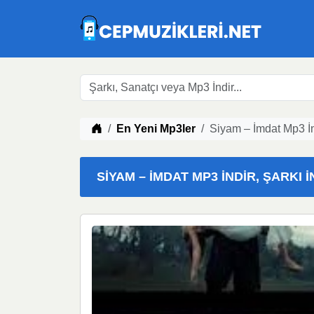
Müzik indir
En Yeni Mp3ler
Siyam – İmdat Mp3 İn
SIYAM – İMDAT MP3 İNDIR, ŞARKI İ