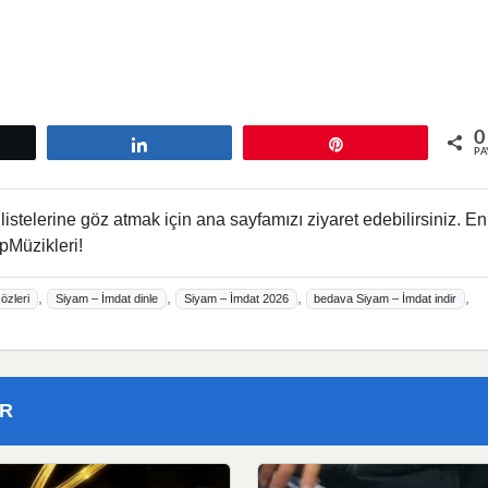
0
tle
Paylaş
Pin
PA
istelerine göz atmak için ana sayfamızı ziyaret edebilirsiniz. En
pMüzikleri!
,
,
,
,
özleri
Siyam – İmdat dinle
Siyam – İmdat 2026
bedava Siyam – İmdat indir
ER