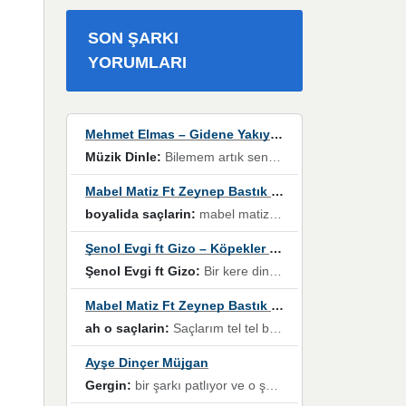
SON ŞARKI
YORUMLARI
Mehmet Elmas – Gidene Yakıyorum
Müzik Dinle:
Bilemem artık senden bir şans daha / Düştüğün zaman ben olmayacağım yanında” dizeleri, artık geçmişin tekrarına izin verilmeyeceğini, kişisel sınırların çizildiğini gösteriyor.
Mabel Matiz Ft Zeynep Bastık – Saçların
boyalida saçlarin:
mabel matiz'in maya albümünde yer alan güzellerden. parça da şarkı hani! müzikal altyapısına vurulduğum, sözlerinde kaybolduğum bir parça olmuş.
Şenol Evgi ft Gizo – Köpekler Tanımadıklarına havlar
Şenol Evgi ft Gizo:
Bir kere dinlememe rağmen kulaklardan gitmiyor sen sen sen sen kurban ol sen sen sen sen hayran ol yükses ses müzik dinleme sebebisiniz canlar bomba gibi patladınız maşallah
Mabel Matiz Ft Zeynep Bastık – Saçların
ah o saçlarin:
Saçlarım tel tel beyazlıyor beyazlagına degil yanımda sen yoksun ona üzülüyorum günler bir bir geçiyor geçen günlere değil sensiz geçen günlere darılıyorum,Dinledikce asla kavusamayacagim ama asla unutamicagim sevdiğim adam için yanar içim
Ayşe Dinçer Müjgan
Gergin:
bir şarkı patlıyor ve o şarkıyı millet her paylaşımın altına koyuyor ve öyle bir durum hal alıyor ki şarkıyı dinlemeden şarkıdan bikıyorsun Ama bu enteresan bir şekilde dillere dolanıyor millet olarak seviyoruz dertlerle boğuşurken bir yandan da göbek atmayi))) diyeceklerim bu kadar güzel hoş bir sayfa emeğinize sağlık arkadaşlar kolay gelsin