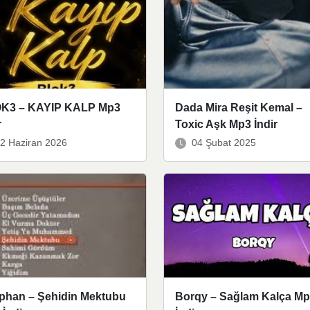
K3 – KAYIP KALP Mp3
Dada Mira Reşit Kemal –
r
Toxic Aşk Mp3 İndir
2 Haziran 2026
04 Şubat 2025
phan – Şehidin Mektubu
Borqy – Sağlam Kalça M