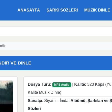
ANASAYFA
ŞARKI SÖZLERI
MÜZIK DINLE
dir
NDIR VE DINLE
Dosya Türü:
|
Kalite:
320 Kbps (Yü
MP3 Audio
Kalite Müzik Dinle)
Sanatçı:
Siyam – İmdat
Albümü, Şarkıları ve Ş
Sözleri