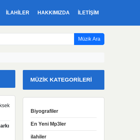
ILAHILER
HAKKIMIZDA
İLETIŞIM
Müzik Ara
MÜZIK KATEGORILERI
ksek
Biyografiler
En Yeni Mp3ler
arkı
ilahiler