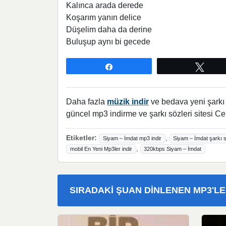
Kalınca arada derede
Koşarım yanın delice
Düşelim daha da derine
Buluşup aynı bi gecede
Paylaş
Twee
Daha fazla
müzik indir
ve bedava yeni şarkı l
güncel mp3 indirme ve şarkı sözleri sitesi Ce
Etiketler:
,
Siyam – İmdat mp3 indir
Siyam – İmdat şarkı s
,
mobil En Yeni Mp3ler indir
320kbps Siyam – İmdat
SIRADAKI ŞUAN DINLENEN MP3'L