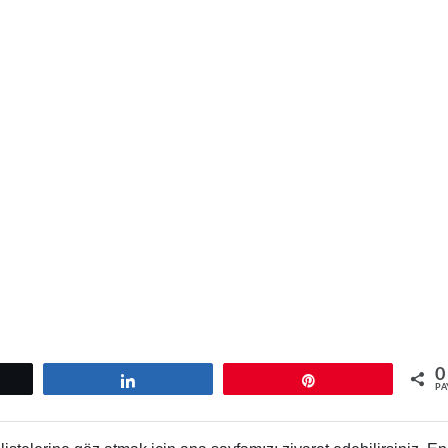
0
tle
Paylaş
Pin
PA