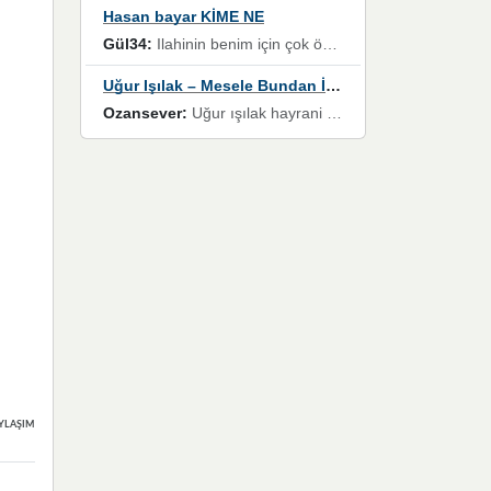
Hasan bayar KİME NE
Gül34:
Ilahinin benim için çok özel bir yeri var İlk çıktığında komşum ne kadar yüksek sesle dinliyorsa orada duymuştum ve YouTube'dan aratıp Bu ilahiyi bulmuştum ve sonra müdavimi oldum günlük Ben de 3-5 kere dinleyip ezberleyip artık ilahiye bende eşlik ediyorum yüksek sesle Allah razı olsun hizmet nimettir Rabbim sizin zahmetlerinize de hayırlı nimetler versin Selam ve dua ile Allah'a emanet olun
Uğur Işılak – Mesele Bundan İbaret
Ozansever:
Uğur ışılak hayrani olarak eski yeni tüm eserlerini keyifle huzurla dinleyenlerden birisiyim, emeğine saygı duyan gönül veren bunu en güzel şekilde sevenlerine ulaştıran siz değerli sayfa yöneticilerine de teşekkür ederim
YLAŞIMLAR