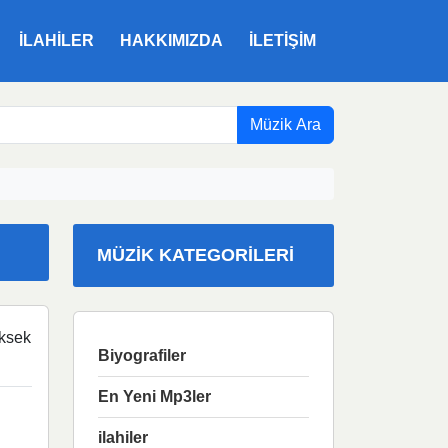
ILAHILER
HAKKIMIZDA
İLETIŞIM
Müzik Ara
MÜZIK KATEGORILERI
ksek
Biyografiler
En Yeni Mp3ler
ilahiler