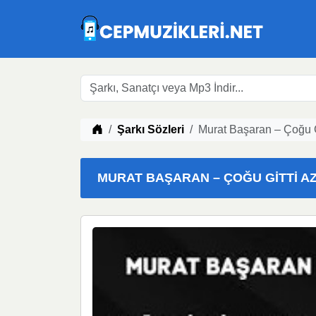
Müzik indir
Şarkı Sözleri
Murat Başaran – Çoğu Gi
MURAT BAŞARAN – ÇOĞU GITTI AZI