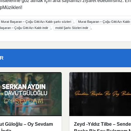
istelerine göz atmak için ana sayfamızı ziyaret edebilirsiniz. En
pMüzikleri!
,
Murat Başaran – Çoğu Gitti Azı Kaldı şarkı sözleri
Murat Başaran – Çoğu Gitti Azı Kaldı 
,
,
şaran – Çoğu Gitti Azı Kaldı indir
mobil Şarkı Sözleri indir
ER
ut Güloğlu – Oy Sevdam
Zeyd -Yıldız Tilbe – Send