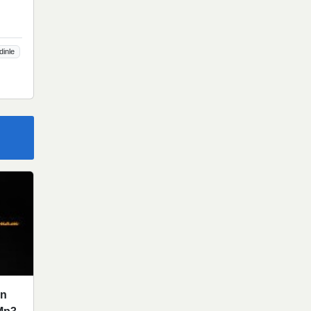
dinle
en