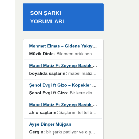
SON ŞARKI
YORUMLARI
Mehmet Elmas – Gidene Yakıyorum
Müzik Dinle:
Bilemem artık senden bir şans daha / Düştüğün zaman ben olmayacağım yanında” dizeleri, artık geçmişin tekrarına izin verilmeyeceğini, kişisel sınırların çizildiğini gösteriyor.
Mabel Matiz Ft Zeynep Bastık – Saçların
boyalida saçlarin:
mabel matiz'in maya albümünde yer alan güzellerden. parça da şarkı hani! müzikal altyapısına vurulduğum, sözlerinde kaybolduğum bir parça olmuş.
Şenol Evgi ft Gizo – Köpekler Tanımadıklarına havlar
Şenol Evgi ft Gizo:
Bir kere dinlememe rağmen kulaklardan gitmiyor sen sen sen sen kurban ol sen sen sen sen hayran ol yükses ses müzik dinleme sebebisiniz canlar bomba gibi patladınız maşallah
Mabel Matiz Ft Zeynep Bastık – Saçların
ah o saçlarin:
Saçlarım tel tel beyazlıyor beyazlagına degil yanımda sen yoksun ona üzülüyorum günler bir bir geçiyor geçen günlere değil sensiz geçen günlere darılıyorum,Dinledikce asla kavusamayacagim ama asla unutamicagim sevdiğim adam için yanar içim
Ayşe Dinçer Müjgan
Gergin:
bir şarkı patlıyor ve o şarkıyı millet her paylaşımın altına koyuyor ve öyle bir durum hal alıyor ki şarkıyı dinlemeden şarkıdan bikıyorsun Ama bu enteresan bir şekilde dillere dolanıyor millet olarak seviyoruz dertlerle boğuşurken bir yandan da göbek atmayi))) diyeceklerim bu kadar güzel hoş bir sayfa emeğinize sağlık arkadaşlar kolay gelsin