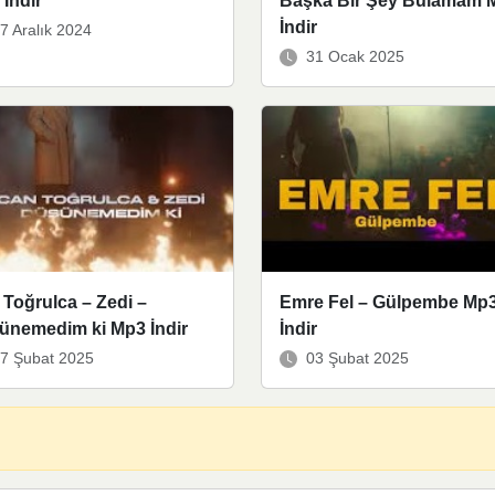
İndir
Başka Bir Şey Bulamam 
İndir
7 Aralık 2024
31 Ocak 2025
Toğrulca – Zedi –
Emre Fel – Gülpembe Mp
ünemedim ki Mp3 İndir
İndir
7 Şubat 2025
03 Şubat 2025