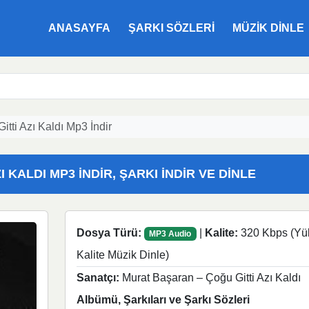
ANASAYFA
ŞARKI SÖZLERI
MÜZIK DINLE
tti Azı Kaldı Mp3 İndir
 KALDI MP3 İNDIR, ŞARKI İNDIR VE DINLE
Dosya Türü:
|
Kalite:
320 Kbps (Yü
MP3 Audio
Kalite Müzik Dinle)
Sanatçı:
Murat Başaran – Çoğu Gitti Azı Kaldı
Albümü, Şarkıları ve Şarkı Sözleri