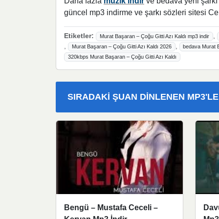
Daha fazla
müzik indir
ve bedava yeni şarkı l
güncel mp3 indirme ve şarkı sözleri sitesi Ce
Etiketler:
,
Murat Başaran – Çoğu Gitti Azı Kaldı mp3 indir
,
,
Murat Başaran – Çoğu Gitti Azı Kaldı 2026
bedava Murat Ba
320kbps Murat Başaran – Çoğu Gitti Azı Kaldı
SIRADAKI ŞUAN DINLENEN MP3'L
Bengü – Mustafa Ceceli –
Dav