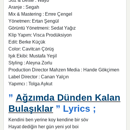
Söz & Beste : Wayb
Aranje : Segah
Mix & Mastering : Emre Çengel
Yönetmen: Ertan Şengül
Görüntü Yönetmeni: Sedat Yağız
Klip Yapım: Visca Prodüksiyon
Edit: Berke Küçük
Color: Cavitcan Çörüş
Işık Ekibi: Mustafa Yeşil
Styling : Aleyna Zorlu
Production Director Mahzen Media : Hande Gökçimen
Label Director : Canan Yalçın
Yapımcı : Tolga Aykut
”
Ağzımda Dünden Kalan
Bulaşıklar
” Lyrics ;
Kendini ben yerine koy kendine bir söv
Hayat dediğin her gün yeni yol boi