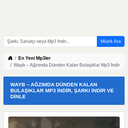
Müzik Ara
Müzik indir
En Yeni Mp3ler
Wayb – Ağzımda Dünden Kalan Bulaşıklar Mp3 İndir
WAYB – AĞZIMDA DÜNDEN KALAN
BULAŞIKLAR MP3 İNDIR, ŞARKI İNDIR VE
DINLE