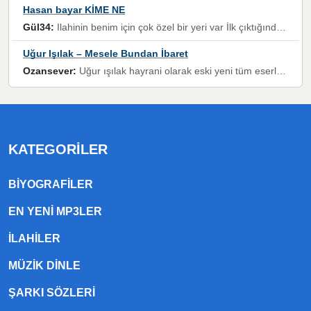
Hasan bayar KİME NE
Gül34:
Ilahinin benim için çok özel bir yeri var İlk çıktığında komşum ne kadar yüksek sesle dinliyorsa orada duymuştum ve YouTube'dan aratıp Bu ilahiyi bulmuştum ve sonra müdavimi oldum günlük Ben de 3-5 kere dinleyip ezberleyip artık ilahiye bende eşlik ediyorum yüksek sesle Allah razı olsun hizmet nimettir Rabbim sizin zahmetlerinize de hayırlı nimetler versin Selam ve dua ile Allah'a emanet olun
Uğur Işılak – Mesele Bundan İbaret
Ozansever:
Uğur ışılak hayrani olarak eski yeni tüm eserlerini keyifle huzurla dinleyenlerden birisiyim, emeğine saygı duyan gönül veren bunu en güzel şekilde sevenlerine ulaştıran siz değerli sayfa yöneticilerine de teşekkür ederim
KATEGORILER
BIYOGRAFILER
EN YENI MP3LER
ILAHILER
MÜZIK DINLE
ŞARKI SÖZLERI