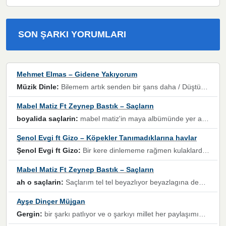
SON ŞARKI YORUMLARI
Mehmet Elmas – Gidene Yakıyorum
Müzik Dinle:
Bilemem artık senden bir şans daha / Düştüğün zaman ben olmayacağım yanında” dizeleri, artık geçmişin tekrarına izin verilmeyeceğini, kişisel sınırların çizildiğini gösteriyor.
Mabel Matiz Ft Zeynep Bastık – Saçların
boyalida saçlarin:
mabel matiz'in maya albümünde yer alan güzellerden. parça da şarkı hani! müzikal altyapısına vurulduğum, sözlerinde kaybolduğum bir parça olmuş.
Şenol Evgi ft Gizo – Köpekler Tanımadıklarına havlar
Şenol Evgi ft Gizo:
Bir kere dinlememe rağmen kulaklardan gitmiyor sen sen sen sen kurban ol sen sen sen sen hayran ol yükses ses müzik dinleme sebebisiniz canlar bomba gibi patladınız maşallah
Mabel Matiz Ft Zeynep Bastık – Saçların
ah o saçlarin:
Saçlarım tel tel beyazlıyor beyazlagına degil yanımda sen yoksun ona üzülüyorum günler bir bir geçiyor geçen günlere değil sensiz geçen günlere darılıyorum,Dinledikce asla kavusamayacagim ama asla unutamicagim sevdiğim adam için yanar içim
Ayşe Dinçer Müjgan
Gergin:
bir şarkı patlıyor ve o şarkıyı millet her paylaşımın altına koyuyor ve öyle bir durum hal alıyor ki şarkıyı dinlemeden şarkıdan bikıyorsun Ama bu enteresan bir şekilde dillere dolanıyor millet olarak seviyoruz dertlerle boğuşurken bir yandan da göbek atmayi))) diyeceklerim bu kadar güzel hoş bir sayfa emeğinize sağlık arkadaşlar kolay gelsin