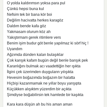
O yolda kaldırımsın yoksa para pul
Çünkü hepsi buna kul
Nefsim tek bir bana kör boi
Değilim hacivatta herkes karagöz
Daldım bende kafa göz
Yakmasam olurum köz ah
Yakıştırmam gerek ritimlere vers
Benim işim budur göt benle yapılmaz ki sörf hiç !
Uyandım
Ağzımda dünden kalan bulaşıklar
Çok karışık kafam bugün değil benle barışık pek
Karanlığını bulmak acı vaadettiğin her ışıkta
İlgini çek üzerimden duyguların yılışıkta
Hevesim boğazımda boğazım bir halatta
Hiçbişi kazanmamak ne yıllar boyu yarışıpta
Küçükken alışıktım yüzerdim bir açıkta
Şimdiyse boğabilirsin tek hamlede bir kaşıkta
Kara kara düşün ah bu his aman aman