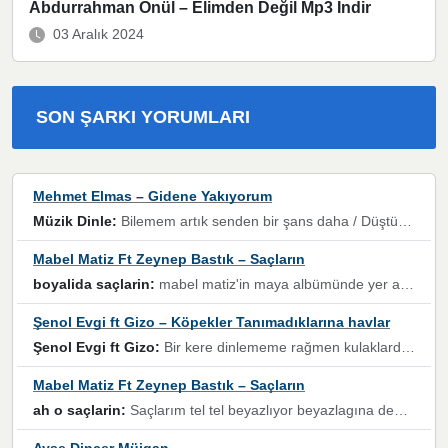
Abdurrahman Önül – Elimden Değil Mp3 İndir
03 Aralık 2024
SON ŞARKI YORUMLARI
Mehmet Elmas – Gidene Yakıyorum
Müzik Dinle:
Bilemem artık senden bir şans daha / Düştüğün zaman ben olmayacağım yanında” dizeleri, artık geçmişin tekrarına izin verilmeyeceğini, kişisel sınırların çizildiğini gösteriyor.
Mabel Matiz Ft Zeynep Bastık – Saçların
boyalida saçlarin:
mabel matiz'in maya albümünde yer alan güzellerden. parça da şarkı hani! müzikal altyapısına vurulduğum, sözlerinde kaybolduğum bir parça olmuş.
Şenol Evgi ft Gizo – Köpekler Tanımadıklarına havlar
Şenol Evgi ft Gizo:
Bir kere dinlememe rağmen kulaklardan gitmiyor sen sen sen sen kurban ol sen sen sen sen hayran ol yükses ses müzik dinleme sebebisiniz canlar bomba gibi patladınız maşallah
Mabel Matiz Ft Zeynep Bastık – Saçların
ah o saçlarin:
Saçlarım tel tel beyazlıyor beyazlagına degil yanımda sen yoksun ona üzülüyorum günler bir bir geçiyor geçen günlere değil sensiz geçen günlere darılıyorum,Dinledikce asla kavusamayacagim ama asla unutamicagim sevdiğim adam için yanar içim