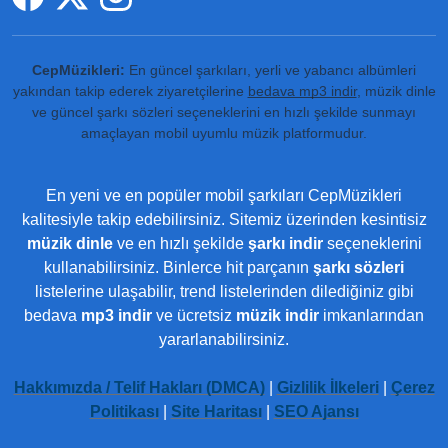
CepMüzikleri:
En güncel şarkıları, yerli ve yabancı albümleri
yakından takip ederek ziyaretçilerine
bedava mp3 indir
, müzik dinle
ve güncel şarkı sözleri seçeneklerini en hızlı şekilde sunmayı
amaçlayan mobil uyumlu müzik platformudur.
En yeni ve en popüler mobil şarkıları CepMüzikleri
kalitesiyle takip edebilirsiniz. Sitemiz üzerinden kesintisiz
müzik dinle
ve en hızlı şekilde
şarkı indir
seçeneklerini
kullanabilirsiniz. Binlerce hit parçanın
şarkı sözleri
listelerine ulaşabilir, trend listelerinden dilediğiniz gibi
bedava
mp3 indir
ve ücretsiz
müzik indir
imkanlarından
yararlanabilirsiniz.
Hakkımızda / Telif Hakları (DMCA)
|
Gizlilik İlkeleri
|
Çerez
Politikası
|
Site Haritası
|
SEO Ajansı