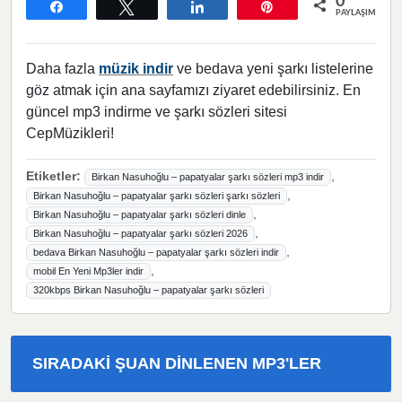
0
Paylaş
Tweetle
Paylaş
Pin
PAYLAŞIMLAR
Daha fazla
müzik indir
ve bedava yeni şarkı listelerine
göz atmak için ana sayfamızı ziyaret edebilirsiniz. En
güncel mp3 indirme ve şarkı sözleri sitesi
CepMüzikleri!
Etiketler:
,
Birkan Nasuhoğlu – papatyalar şarkı sözleri mp3 indir
,
Birkan Nasuhoğlu – papatyalar şarkı sözleri şarkı sözleri
,
Birkan Nasuhoğlu – papatyalar şarkı sözleri dinle
,
Birkan Nasuhoğlu – papatyalar şarkı sözleri 2026
,
bedava Birkan Nasuhoğlu – papatyalar şarkı sözleri indir
,
mobil En Yeni Mp3ler indir
320kbps Birkan Nasuhoğlu – papatyalar şarkı sözleri
SIRADAKI ŞUAN DINLENEN MP3'LER