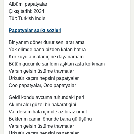
Albüm: papatyalar
Çıkış tarihi: 2024
Tür: Turkish Indie
Papatyalar şarkı sözleri
Bir yanım döner durur seni arar ama
Yok elimde bana bizden kalan hatıra
Kör kuyu alır atar içine dayanamam
Bütün gücümle sarıldım aşktan asla korkmam
Varsın gelsin üstüme travmalar
Ürkütür kaçırır hepsini papatyalar
Ooo papatyalar, Ooo papatyalar
Geldi kondu avcuma ruhundaki peri
Aklımı aldı güzel bir nakarat gibi
Var desem hala içimde az biraz umut
Beklerim camın önünde bana gülüşünü
Varsın gelsin üstüme travmalar
Ürkütür kaçırır hepsini papatyalar