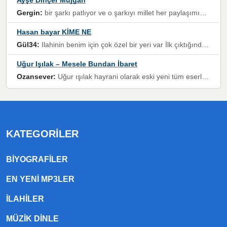
Ayşe Dinçer Müjgan
Gergin:
bir şarkı patlıyor ve o şarkıyı millet her paylaşımın altına koyuyor ve öyle bir durum hal alıyor ki şarkıyı dinlemeden şarkıdan bikıyorsun Ama bu enteresan bir şekilde dillere dolanıyor millet olarak seviyoruz dertlerle boğuşurken bir yandan da göbek atmayi))) diyeceklerim bu kadar güzel hoş bir sayfa emeğinize sağlık arkadaşlar kolay gelsin
Hasan bayar KİME NE
Gül34:
Ilahinin benim için çok özel bir yeri var İlk çıktığında komşum ne kadar yüksek sesle dinliyorsa orada duymuştum ve YouTube'dan aratıp Bu ilahiyi bulmuştum ve sonra müdavimi oldum günlük Ben de 3-5 kere dinleyip ezberleyip artık ilahiye bende eşlik ediyorum yüksek sesle Allah razı olsun hizmet nimettir Rabbim sizin zahmetlerinize de hayırlı nimetler versin Selam ve dua ile Allah'a emanet olun
Uğur Işılak – Mesele Bundan İbaret
Ozansever:
Uğur ışılak hayrani olarak eski yeni tüm eserlerini keyifle huzurla dinleyenlerden birisiyim, emeğine saygı duyan gönül veren bunu en güzel şekilde sevenlerine ulaştıran siz değerli sayfa yöneticilerine de teşekkür ederim
KATEGORILER
BIYOGRAFILER
EN YENI MP3LER
ILAHILER
MÜZIK DINLE