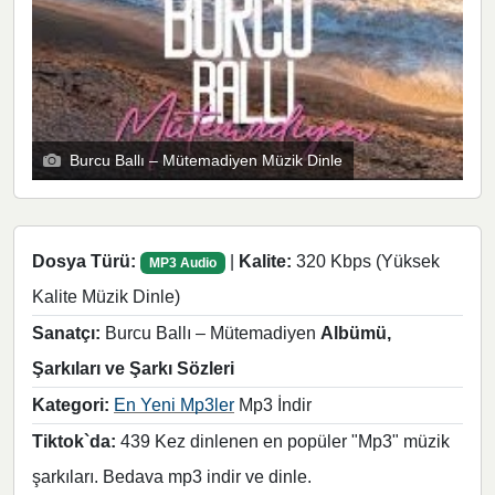
Burcu Ballı – Mütemadiyen Müzik Dinle
Dosya Türü:
|
Kalite:
320 Kbps (Yüksek
MP3 Audio
Kalite Müzik Dinle)
Sanatçı:
Burcu Ballı – Mütemadiyen
Albümü,
Şarkıları ve Şarkı Sözleri
Kategori:
En Yeni Mp3ler
Mp3 İndir
Tiktok`da:
439 Kez dinlenen en popüler "Mp3" müzik
şarkıları. Bedava mp3 indir ve dinle.