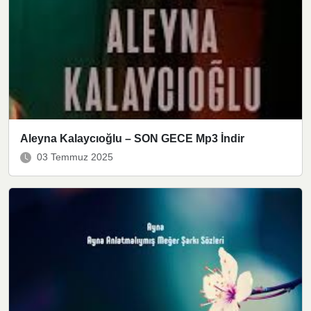
Aleyna Kalaycıoğlu – SON GECE Mp3 İndir
03 Temmuz 2025