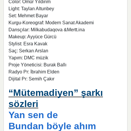
Color: Ömür Yıldırım
Light: Taylan Altunbey
Set: Mehmet Bayar
Kurgu-Koreograf: Modern Sanat Akademi
Dansçılar: Milkabudaqova &Mertt.ina
Makeup: Ayyüce Gürcü
Stylist: Esra Kavak
Saç: Serkan Arslan
Yapım: DMC müzik
Proje Yöneticisi: Burak Ballı
Radyo Pr: İbrahim Elden
Dijital Pr: Semih Çakır
“Mütemadiyen” şarkı
sözleri
Yan sen de
Bundan böyle ahım