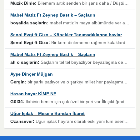
Müzik Dinle:
Bilemem artık senden bir şans daha / Düştüğün zaman ben olmayacağım yanında” dizeleri, artık geçmişin tekrarına izin verilmeyeceğini, kişisel sınırların çizildiğini gösteriyor.
Mabel Matiz Ft Zeynep Bastık – Saçların
boyalida saçlarin:
mabel matiz'in maya albümünde yer alan güzellerden. parça da şarkı hani! müzikal altyapısına vurulduğum, sözlerinde kaybolduğum bir parça olmuş.
Şenol Evgi ft Gizo – Köpekler Tanımadıklarına havlar
Şenol Evgi ft Gizo:
Bir kere dinlememe rağmen kulaklardan gitmiyor sen sen sen sen kurban ol sen sen sen sen hayran ol yükses ses müzik dinleme sebebisiniz canlar bomba gibi patladınız maşallah
Mabel Matiz Ft Zeynep Bastık – Saçların
ah o saçlarin:
Saçlarım tel tel beyazlıyor beyazlagına degil yanımda sen yoksun ona üzülüyorum günler bir bir geçiyor geçen günlere değil sensiz geçen günlere darılıyorum,Dinledikce asla kavusamayacagim ama asla unutamicagim sevdiğim adam için yanar içim
Ayşe Dinçer Müjgan
Gergin:
bir şarkı patlıyor ve o şarkıyı millet her paylaşımın altına koyuyor ve öyle bir durum hal alıyor ki şarkıyı dinlemeden şarkıdan bikıyorsun Ama bu enteresan bir şekilde dillere dolanıyor millet olarak seviyoruz dertlerle boğuşurken bir yandan da göbek atmayi))) diyeceklerim bu kadar güzel hoş bir sayfa emeğinize sağlık arkadaşlar kolay gelsin
Hasan bayar KİME NE
Gül34:
Ilahinin benim için çok özel bir yeri var İlk çıktığında komşum ne kadar yüksek sesle dinliyorsa orada duymuştum ve YouTube'dan aratıp Bu ilahiyi bulmuştum ve sonra müdavimi oldum günlük Ben de 3-5 kere dinleyip ezberleyip artık ilahiye bende eşlik ediyorum yüksek sesle Allah razı olsun hizmet nimettir Rabbim sizin zahmetlerinize de hayırlı nimetler versin Selam ve dua ile Allah'a emanet olun
Uğur Işılak – Mesele Bundan İbaret
Ozansever:
Uğur ışılak hayrani olarak eski yeni tüm eserlerini keyifle huzurla dinleyenlerden birisiyim, emeğine saygı duyan gönül veren bunu en güzel şekilde sevenlerine ulaştıran siz değerli sayfa yöneticilerine de teşekkür ederim