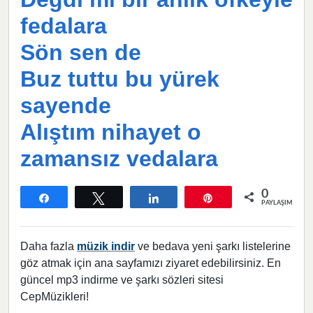
fedalara
Sön sen de
Buz tuttu bu yürek
sayende
Alıştım nihayet o
zamansız vedalara
0
Paylaş
Tweetle
Paylaş
Pin
PAYLAŞIMLAR
Daha fazla
müzik indir
ve bedava yeni şarkı listelerine
göz atmak için ana sayfamızı ziyaret edebilirsiniz. En
güncel mp3 indirme ve şarkı sözleri sitesi
CepMüzikleri!