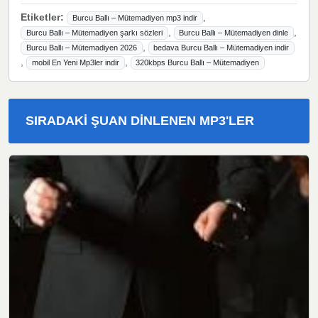
Etiketler:
,
Burcu Ballı – Mütemadiyen mp3 indir
,
,
Burcu Ballı – Mütemadiyen şarkı sözleri
Burcu Ballı – Mütemadiyen dinle
,
Burcu Ballı – Mütemadiyen 2026
bedava Burcu Ballı – Mütemadiyen indir
,
,
mobil En Yeni Mp3ler indir
320kbps Burcu Ballı – Mütemadiyen
SIRADAKI ŞUAN DINLENEN MP3'LER