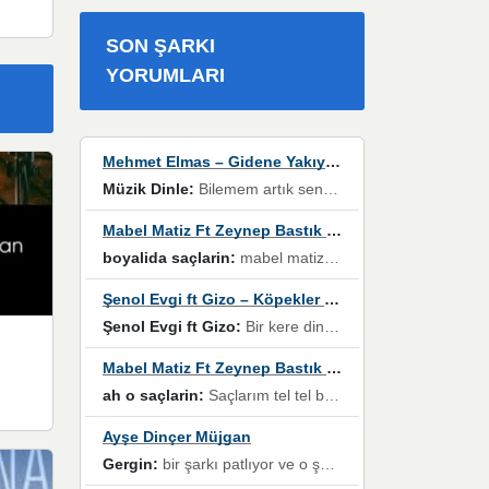
SON ŞARKI
YORUMLARI
Mehmet Elmas – Gidene Yakıyorum
Müzik Dinle:
Bilemem artık senden bir şans daha / Düştüğün zaman ben olmayacağım yanında” dizeleri, artık geçmişin tekrarına izin verilmeyeceğini, kişisel sınırların çizildiğini gösteriyor.
Mabel Matiz Ft Zeynep Bastık – Saçların
boyalida saçlarin:
mabel matiz'in maya albümünde yer alan güzellerden. parça da şarkı hani! müzikal altyapısına vurulduğum, sözlerinde kaybolduğum bir parça olmuş.
Şenol Evgi ft Gizo – Köpekler Tanımadıklarına havlar
Şenol Evgi ft Gizo:
Bir kere dinlememe rağmen kulaklardan gitmiyor sen sen sen sen kurban ol sen sen sen sen hayran ol yükses ses müzik dinleme sebebisiniz canlar bomba gibi patladınız maşallah
Mabel Matiz Ft Zeynep Bastık – Saçların
ah o saçlarin:
Saçlarım tel tel beyazlıyor beyazlagına degil yanımda sen yoksun ona üzülüyorum günler bir bir geçiyor geçen günlere değil sensiz geçen günlere darılıyorum,Dinledikce asla kavusamayacagim ama asla unutamicagim sevdiğim adam için yanar içim
Ayşe Dinçer Müjgan
Gergin:
bir şarkı patlıyor ve o şarkıyı millet her paylaşımın altına koyuyor ve öyle bir durum hal alıyor ki şarkıyı dinlemeden şarkıdan bikıyorsun Ama bu enteresan bir şekilde dillere dolanıyor millet olarak seviyoruz dertlerle boğuşurken bir yandan da göbek atmayi))) diyeceklerim bu kadar güzel hoş bir sayfa emeğinize sağlık arkadaşlar kolay gelsin