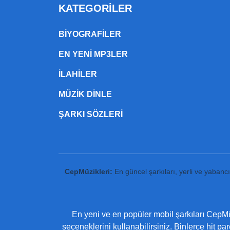
KATEGORILER
BIYOGRAFILER
EN YENI MP3LER
ILAHILER
MÜZIK DINLE
ŞARKI SÖZLERI
CepMüzikleri:
En güncel şarkıları, yerli ve yabanc
En yeni ve en popüler mobil şarkıları CepMüz
seçeneklerini kullanabilirsiniz. Binlerce hit pa