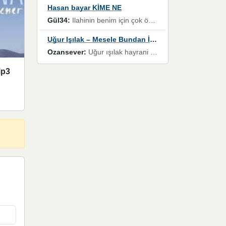
Hasan bayar KİME NE
Gül34:
Ilahinin benim için çok özel bir yeri var İlk çıktığında komşum ne kadar yüksek sesle dinliyorsa orada duymuştum ve YouTube'dan aratıp Bu ilahiyi bulmuştum ve sonra müdavimi oldum günlük Ben de 3-5 kere dinleyip ezberleyip artık ilahiye bende eşlik ediyorum yüksek sesle Allah razı olsun hizmet nimettir Rabbim sizin zahmetlerinize de hayırlı nimetler versin Selam ve dua ile Allah'a emanet olun
Uğur Işılak – Mesele Bundan İbaret
Ozansever:
Uğur ışılak hayrani olarak eski yeni tüm eserlerini keyifle huzurla dinleyenlerden birisiyim, emeğine saygı duyan gönül veren bunu en güzel şekilde sevenlerine ulaştıran siz değerli sayfa yöneticilerine de teşekkür ederim
Mp3