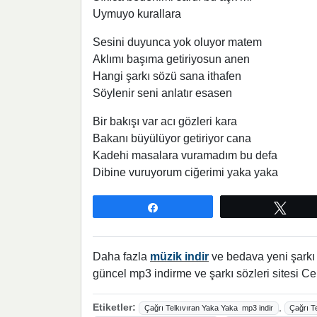
Uymuyo kurallara
Sesini duyunca yok oluyor matem
Aklımı başıma getiriyosun anen
Hangi şarkı sözü sana ithafen
Söylenir seni anlatır esasen
Bir bakışı var acı gözleri kara
Bakanı büyülüyor getiriyor cana
Kadehi masalara vuramadım bu defa
Dibine vuruyorum ciğerimi yaka yaka
Paylaş
Twee
Daha fazla
müzik indir
ve bedava yeni şarkı l
güncel mp3 indirme ve şarkı sözleri sitesi Ce
Etiketler:
,
Çağrı Telkıvıran Yaka Yaka mp3 indir
Çağrı T