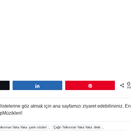
0
tle
Paylaş
Pin
PA
istelerine göz atmak için ana sayfamızı ziyaret edebilirsiniz. En
pMüzikleri!
,
,
elkıvıran Yaka Yaka şarkı sözleri
Çağrı Telkıvıran Yaka Yaka dinle