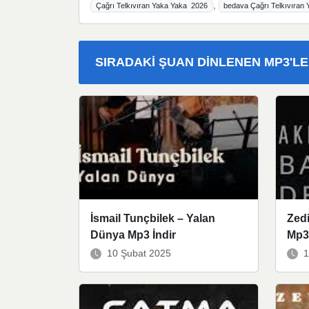
,
Çağrı Telkıvıran Yaka Yaka 2026
bedava Çağrı Telkıvıran 
SIRADAKI ŞUAN DINLENEN MP3'L
İsmail Tunçbilek – Yalan
Zedi
Dünya Mp3 İndir
Mp3 
10 Şubat 2025
1