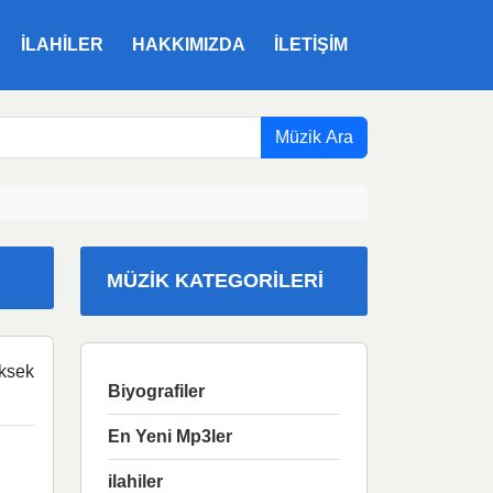
ILAHILER
HAKKIMIZDA
İLETIŞIM
Müzik Ara
MÜZIK KATEGORILERI
ksek
Biyografiler
En Yeni Mp3ler
ilahiler