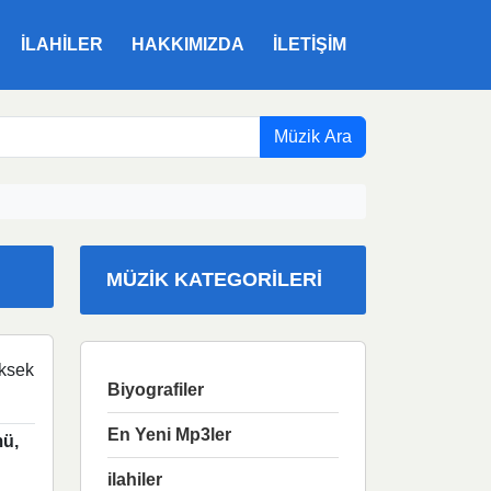
ILAHILER
HAKKIMIZDA
İLETIŞIM
Müzik Ara
MÜZIK KATEGORILERI
ksek
Biyografiler
En Yeni Mp3ler
ü,
ilahiler