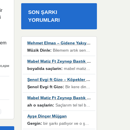
ir
SON ŞARKI
i
YORUMLARI
hem
Mehmet Elmas – Gidene Yakıyorum
Müzik Dinle:
Bilemem artık senden bir şans daha / Düştüğün zaman ben olmayacağım yanında” dizeleri, artık geçmişin tekrarına izin verilmeyeceğini, kişisel sınırların çizildiğini gösteriyor.
Mabel Matiz Ft Zeynep Bastık – Saçların
YLAŞIMLAR
boyalida saçlarin:
mabel matiz'in maya albümünde yer alan güzellerden. parça da şarkı hani! müzikal altyapısına vurulduğum, sözlerinde kaybolduğum bir parça olmuş.
Şenol Evgi ft Gizo – Köpekler Tanımadıklarına havlar
Şenol Evgi ft Gizo:
Bir kere dinlememe rağmen kulaklardan gitmiyor sen sen sen sen kurban ol sen sen sen sen hayran ol yükses ses müzik dinleme sebebisiniz canlar bomba gibi patladınız maşallah
Mabel Matiz Ft Zeynep Bastık – Saçların
ah o saçlarin:
Saçlarım tel tel beyazlıyor beyazlagına degil yanımda sen yoksun ona üzülüyorum günler bir bir geçiyor geçen günlere değil sensiz geçen günlere darılıyorum,Dinledikce asla kavusamayacagim ama asla unutamicagim sevdiğim adam için yanar içim
Ayşe Dinçer Müjgan
Gergin:
bir şarkı patlıyor ve o şarkıyı millet her paylaşımın altına koyuyor ve öyle bir durum hal alıyor ki şarkıyı dinlemeden şarkıdan bikıyorsun Ama bu enteresan bir şekilde dillere dolanıyor millet olarak seviyoruz dertlerle boğuşurken bir yandan da göbek atmayi))) diyeceklerim bu kadar güzel hoş bir sayfa emeğinize sağlık arkadaşlar kolay gelsin