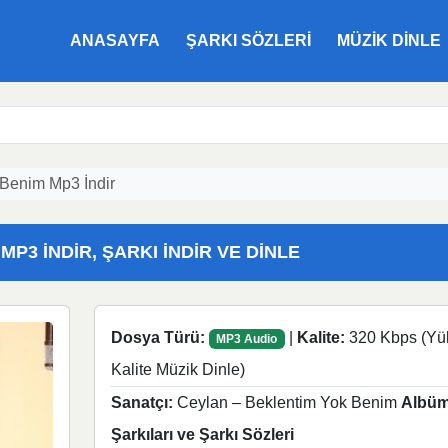
ANASAYFA
ŞARKI SÖZLERI
MÜZIK DINLE
 Benim Mp3 İndir
P3 İNDIR, ŞARKI İNDIR VE DINLE
Dosya Türü:
|
Kalite:
320 Kbps (Yü
MP3 Audio
Kalite Müzik Dinle)
Sanatçı:
Ceylan – Beklentim Yok Benim
Albüm
Şarkıları ve Şarkı Sözleri