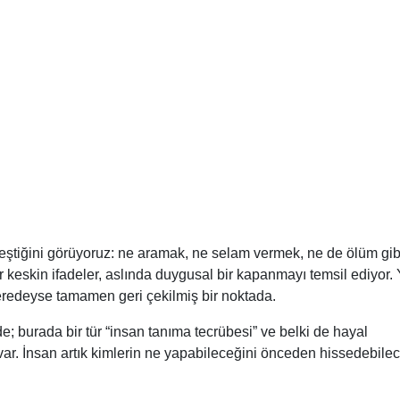
leştiğini görüyoruz: ne aramak, ne selam vermek, ne de ölüm gib
 keskin ifadeler, aslında duygusal bir kapanmayı temsil ediyor. 
 neredeyse tamamen geri çekilmiş bir noktada.
fade; burada bir tür “insan tanıma tecrübesi” ve belki de hayal
k var. İnsan artık kimlerin ne yapabileceğini önceden hissedebile