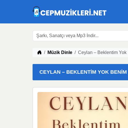
Müzik indir
Müzik Dinle
Ceylan – Beklentim Yok
CEYLAN – BEKLENTIM YOK BENIM M