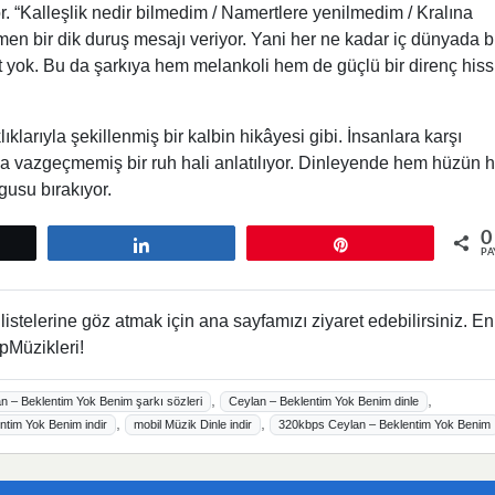
or. “Kalleşlik nedir bilmedim / Namertlere yenilmedim / Kralına
men bir dik duruş mesajı veriyor. Yani her ne kadar iç dünyada b
et yok. Bu da şarkıya hem melankoli hem de güçlü bir direnç hiss
ıklarıyla şekillenmiş bir kalbin hikâyesi gibi. İnsanlara karşı
 vazgeçmemiş bir ruh hali anlatılıyor. Dinleyende hem hüzün 
gusu bırakıyor.
0
tle
Paylaş
Pin
PA
istelerine göz atmak için ana sayfamızı ziyaret edebilirsiniz. En
pMüzikleri!
,
,
n – Beklentim Yok Benim şarkı sözleri
Ceylan – Beklentim Yok Benim dinle
,
,
ntim Yok Benim indir
mobil Müzik Dinle indir
320kbps Ceylan – Beklentim Yok Benim