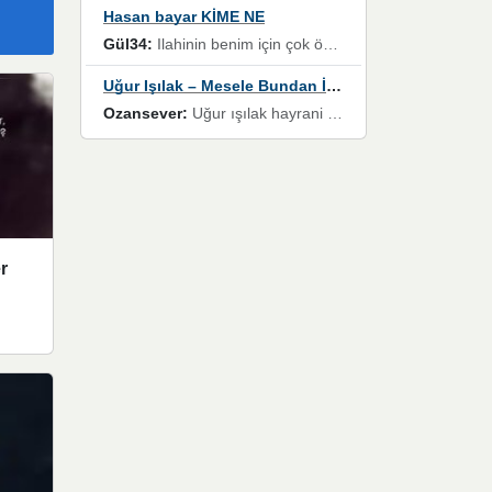
Hasan bayar KİME NE
Gül34:
Ilahinin benim için çok özel bir yeri var İlk çıktığında komşum ne kadar yüksek sesle dinliyorsa orada duymuştum ve YouTube'dan aratıp Bu ilahiyi bulmuştum ve sonra müdavimi oldum günlük Ben de 3-5 kere dinleyip ezberleyip artık ilahiye bende eşlik ediyorum yüksek sesle Allah razı olsun hizmet nimettir Rabbim sizin zahmetlerinize de hayırlı nimetler versin Selam ve dua ile Allah'a emanet olun
Uğur Işılak – Mesele Bundan İbaret
Ozansever:
Uğur ışılak hayrani olarak eski yeni tüm eserlerini keyifle huzurla dinleyenlerden birisiyim, emeğine saygı duyan gönül veren bunu en güzel şekilde sevenlerine ulaştıran siz değerli sayfa yöneticilerine de teşekkür ederim
r