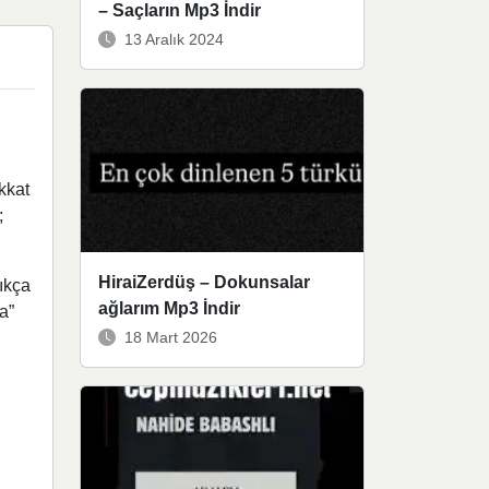
– Saçların Mp3 İndir
13 Aralık 2024
kkat
;
HiraiZerdüş – Dokunsalar
ıkça
ağlarım Mp3 İndir
a”
18 Mart 2026