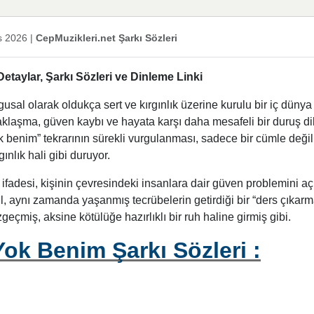
s 2026
|
CepMuzikleri.net Şarkı Sözleri
taylar, Şarkı Sözleri ve Dinleme Linki
sal olarak oldukça sert ve kırgınlık üzerine kurulu bir iç dünya
aklaşma, güven kaybı ve hayata karşı daha mesafeli bir duruş di
k benim” tekrarının sürekli vurgulanması, sadece bir cümle değil
nlık hali gibi duruyor.
fadesi, kişinin çevresindeki insanlara dair güven problemini aç
l, aynı zamanda yaşanmış tecrübelerin getirdiği bir “ders çıkarm
geçmiş, aksine kötülüğe hazırlıklı bir ruh haline girmiş gibi.
ok Benim Şarkı Sözleri :