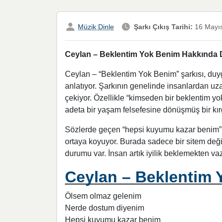
Müzik Dinle
Şarkı Çıkış Tarihi:
16 Mayı
Ceylan – Beklentim Yok Benim Hakkında De
Ceylan – “Beklentim Yok Benim” şarkısı, duygu
anlatıyor. Şarkının genelinde insanlardan uz
çekiyor. Özellikle “kimseden bir beklentim yo
adeta bir yaşam felsefesine dönüşmüş bir kırgı
Sözlerde geçen “hepsi kuyumu kazar benim” i
ortaya koyuyor. Burada sadece bir sitem deği
durumu var. İnsan artık iyilik beklemekten vaz
Ceylan – Beklentim Y
Ölsem olmaz gelenim
Nerde dostum diyenim
Hepsi kuyumu kazar benim