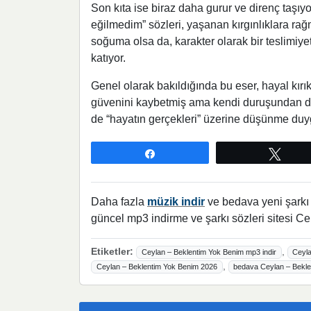
Son kıta ise biraz daha gurur ve direnç taşıy
eğilmedim” sözleri, yaşanan kırgınlıklara rağ
soğuma olsa da, karakter olarak bir teslimiy
katıyor.
Genel olarak bakıldığında bu eser, hayal kırıkl
güvenini kaybetmiş ama kendi duruşundan da
de “hayatın gerçekleri” üzerine düşünme duy
Paylaş
Twee
Daha fazla
müzik indir
ve bedava yeni şarkı l
güncel mp3 indirme ve şarkı sözleri sitesi Ce
Etiketler:
,
Ceylan – Beklentim Yok Benim mp3 indir
Ceyla
,
Ceylan – Beklentim Yok Benim 2026
bedava Ceylan – Bekle