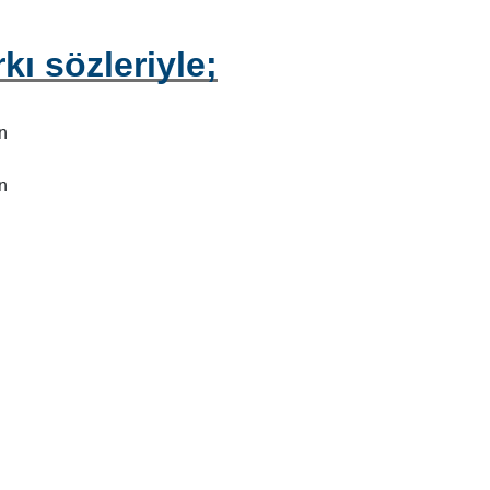
kı sözleriyle;
ın
ın