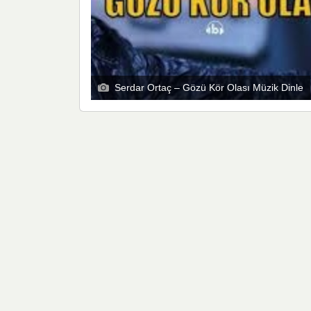
Serdar Ortaç – Gözü Kör Olası Müzik Dinle