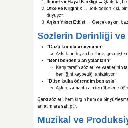
İhanet ve Hayal Kırıklığı
→ Şarkıda, bir 
Öfke ve Kırgınlık
→ Terk edilen kişi, bi
duyuyor.
Aşkın Yıkıcı Etkisi
→ Gerçek aşkın, baze
Sözlerin Derinliği v
“Gözü kör olası sevdanın”
Aşkı lanetleyen bir ifade, geçmişte
“Beni benden alan yalanların”
Karşı tarafın sözleri ve vaatlerinin
benliğini kaybettiği anlatılıyor.
“Düşe kalka öğrendim ben aşkı”
Aşkın, zamanla acı tecrübelerle öğren
Şarkı sözleri, hem kırgın hem de bir yüzleşme
anlatımlara sahiptir.
Müzikal ve Prodüksi