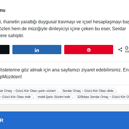
umu
i, ihanetin yarattığı duygusal travmayı ve içsel hesaplaşmayı baş
 sözleri hem de müziğiyle dinleyiciyi içine çeken bu eser, Serdar
ere sahiptir.
0
tle
Paylaş
Pin
PA
istelerine göz atmak için ana sayfamızı ziyaret edebilirsiniz. En
pMüzikleri!
,
,
ar Ortaç – Gözü Kör Olası şarkı sözleri
Serdar Ortaç – Gözü Kör Olası dinle
,
,
– Gözü Kör Olası indir
mobil Şarkı Sözleri indir
320kbps Serdar Ortaç – Gözü Kör O
ER