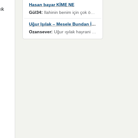
Hasan bayar KİME NE
ık
Gül34:
Ilahinin benim için çok özel bir yeri var İlk çıktığında komşum ne kadar yüksek sesle dinliyorsa orada duymuştum ve YouTube'dan aratıp Bu ilahiyi bulmuştum ve sonra müdavimi oldum günlük Ben de 3-5 kere dinleyip ezberleyip artık ilahiye bende eşlik ediyorum yüksek sesle Allah razı olsun hizmet nimettir Rabbim sizin zahmetlerinize de hayırlı nimetler versin Selam ve dua ile Allah'a emanet olun
Uğur Işılak – Mesele Bundan İbaret
Ozansever:
Uğur ışılak hayrani olarak eski yeni tüm eserlerini keyifle huzurla dinleyenlerden birisiyim, emeğine saygı duyan gönül veren bunu en güzel şekilde sevenlerine ulaştıran siz değerli sayfa yöneticilerine de teşekkür ederim