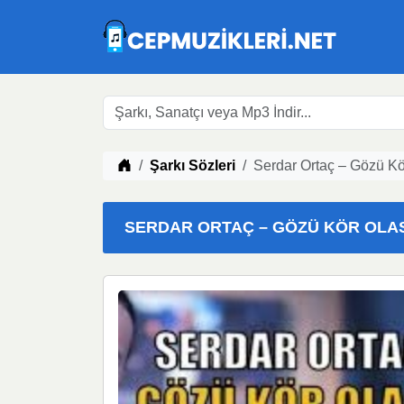
Müzik indir
Şarkı Sözleri
Serdar Ortaç – Gözü Kö
SERDAR ORTAÇ – GÖZÜ KÖR OLASI 