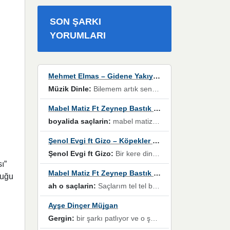
SON ŞARKI
YORUMLARI
Mehmet Elmas – Gidene Yakıyorum
Müzik Dinle:
Bilemem artık senden bir şans daha / Düştüğün zaman ben olmayacağım yanında” dizeleri, artık geçmişin tekrarına izin verilmeyeceğini, kişisel sınırların çizildiğini gösteriyor.
Mabel Matiz Ft Zeynep Bastık – Saçların
boyalida saçlarin:
mabel matiz'in maya albümünde yer alan güzellerden. parça da şarkı hani! müzikal altyapısına vurulduğum, sözlerinde kaybolduğum bir parça olmuş.
Şenol Evgi ft Gizo – Köpekler Tanımadıklarına havlar
Şenol Evgi ft Gizo:
Bir kere dinlememe rağmen kulaklardan gitmiyor sen sen sen sen kurban ol sen sen sen sen hayran ol yükses ses müzik dinleme sebebisiniz canlar bomba gibi patladınız maşallah
ı”
Mabel Matiz Ft Zeynep Bastık – Saçların
duğu
ah o saçlarin:
Saçlarım tel tel beyazlıyor beyazlagına degil yanımda sen yoksun ona üzülüyorum günler bir bir geçiyor geçen günlere değil sensiz geçen günlere darılıyorum,Dinledikce asla kavusamayacagim ama asla unutamicagim sevdiğim adam için yanar içim
Ayşe Dinçer Müjgan
Gergin:
bir şarkı patlıyor ve o şarkıyı millet her paylaşımın altına koyuyor ve öyle bir durum hal alıyor ki şarkıyı dinlemeden şarkıdan bikıyorsun Ama bu enteresan bir şekilde dillere dolanıyor millet olarak seviyoruz dertlerle boğuşurken bir yandan da göbek atmayi))) diyeceklerim bu kadar güzel hoş bir sayfa emeğinize sağlık arkadaşlar kolay gelsin