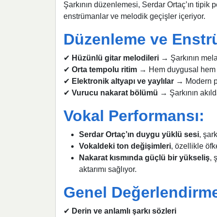
Şarkının düzenlemesi, Serdar Ortaç’ın tipik p
enstrümanlar ve melodik geçişler içeriyor.
Düzenleme ve Enstr
✔
Hüzünlü gitar melodileri
→ Şarkının melan
✔
Orta tempolu ritim
→ Hem duygusal hem de 
✔
Elektronik altyapı ve yaylılar
→ Modern pop
✔
Vurucu nakarat bölümü
→ Şarkının akılda 
Vokal Performansı:
Serdar Ortaç’ın duygu yüklü sesi
, şar
Vokaldeki ton değişimleri
, özellikle öf
Nakarat kısmında güçlü bir yükseliş
, 
aktarımı sağlıyor.
Genel Değerlendirm
✔
Derin ve anlamlı şarkı sözleri