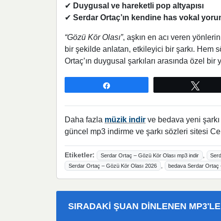
✔
Duygusal ve hareketli pop altyapısı
✔
Serdar Ortaç’ın kendine has vokal yor
“Gözü Kör Olası”
, aşkın en acı veren yönlerin
bir şekilde anlatan, etkileyici bir şarkı. Hem
Ortaç’ın duygusal şarkıları arasında özel bir y
Paylaş
Twee
Daha fazla
müzik indir
ve bedava yeni şarkı l
güncel mp3 indirme ve şarkı sözleri sitesi Ce
Etiketler:
,
Serdar Ortaç – Gözü Kör Olası mp3 indir
Serd
,
Serdar Ortaç – Gözü Kör Olası 2026
bedava Serdar Ortaç 
SIRADAKI ŞUAN DINLENEN MP3'L