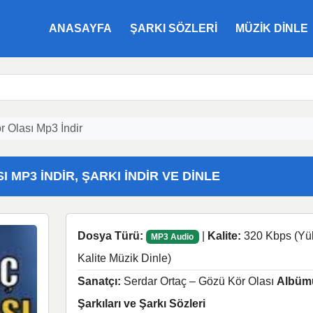
ANASAYFA
ŞARKI SÖZLERI
MÜZIK DINLE
r Olası Mp3 İndir
MP3 İNDIR, ŞARKI İNDIR VE DINLE
Dosya Türü:
|
Kalite:
320 Kbps (Yü
MP3 Audio
Kalite Müzik Dinle)
Sanatçı:
Serdar Ortaç – Gözü Kör Olası
Albüm
Şarkıları ve Şarkı Sözleri