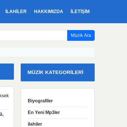
ILAHILER
HAKKIMIZDA
İLETIŞIM
Müzik Ara
MÜZIK KATEGORILERI
ksek
Biyografiler
En Yeni Mp3ler
ü,
ilahiler