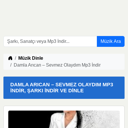
Müzik Ara
Müzik indir
Müzik Dinle
Damla Arıcan – Sevmez Olaydım Mp3 İndir
DAMLA ARICAN – SEVMEZ OLAYDIM MP3
İNDIR, ŞARKI İNDIR VE DINLE