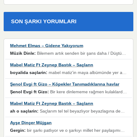
SON ŞARKI YORUMLARI
Mehmet Elmas – Gidene Yakıyorum
Müzik Dinle:
Bilemem artık senden bir şans daha / Düştüğün zaman ben olmayacağım yanında” dizeleri, artık geçmişin tekrarına izin verilmeyeceğini, kişisel sınırların çizildiğini gösteriyor.
Mabel Matiz Ft Zeynep Bastık – Saçların
boyalida saçlarin:
mabel matiz'in maya albümünde yer alan güzellerden. parça da şarkı hani! müzikal altyapısına vurulduğum, sözlerinde kaybolduğum bir parça olmuş.
Şenol Evgi ft Gizo – Köpekler Tanımadıklarına havlar
Şenol Evgi ft Gizo:
Bir kere dinlememe rağmen kulaklardan gitmiyor sen sen sen sen kurban ol sen sen sen sen hayran ol yükses ses müzik dinleme sebebisiniz canlar bomba gibi patladınız maşallah
Mabel Matiz Ft Zeynep Bastık – Saçların
ah o saçlarin:
Saçlarım tel tel beyazlıyor beyazlagına degil yanımda sen yoksun ona üzülüyorum günler bir bir geçiyor geçen günlere değil sensiz geçen günlere darılıyorum,Dinledikce asla kavusamayacagim ama asla unutamicagim sevdiğim adam için yanar içim
Ayşe Dinçer Müjgan
Gergin:
bir şarkı patlıyor ve o şarkıyı millet her paylaşımın altına koyuyor ve öyle bir durum hal alıyor ki şarkıyı dinlemeden şarkıdan bikıyorsun Ama bu enteresan bir şekilde dillere dolanıyor millet olarak seviyoruz dertlerle boğuşurken bir yandan da göbek atmayi))) diyeceklerim bu kadar güzel hoş bir sayfa emeğinize sağlık arkadaşlar kolay gelsin