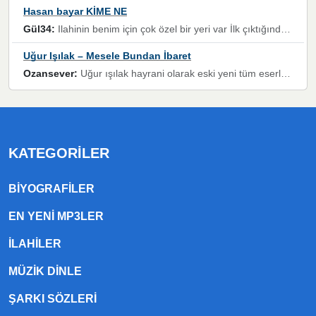
Hasan bayar KİME NE
Gül34:
Ilahinin benim için çok özel bir yeri var İlk çıktığında komşum ne kadar yüksek sesle dinliyorsa orada duymuştum ve YouTube'dan aratıp Bu ilahiyi bulmuştum ve sonra müdavimi oldum günlük Ben de 3-5 kere dinleyip ezberleyip artık ilahiye bende eşlik ediyorum yüksek sesle Allah razı olsun hizmet nimettir Rabbim sizin zahmetlerinize de hayırlı nimetler versin Selam ve dua ile Allah'a emanet olun
Uğur Işılak – Mesele Bundan İbaret
Ozansever:
Uğur ışılak hayrani olarak eski yeni tüm eserlerini keyifle huzurla dinleyenlerden birisiyim, emeğine saygı duyan gönül veren bunu en güzel şekilde sevenlerine ulaştıran siz değerli sayfa yöneticilerine de teşekkür ederim
KATEGORILER
BIYOGRAFILER
EN YENI MP3LER
ILAHILER
MÜZIK DINLE
ŞARKI SÖZLERI