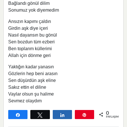
Bağlandı gönül dilim
Sonumuz yok diyemedim
Ansızın kapımı çaldın
Girdin aşk diye içeri
Nasıl dayansın bu gönül
Sen bozdun tüm ezberi
Ben toplarım küllerimi
Allah için dönme geri
Yaktığın kadar yanasın
Gözlerin hep beni arasın
Sen düşürdün aşk eline
Sakız ettin el diline
Vaylar olsun şu halime
Sevmez olaydım
0
Paylaş
Tweetle
Paylaş
Pin
PAYLAŞIMLAR