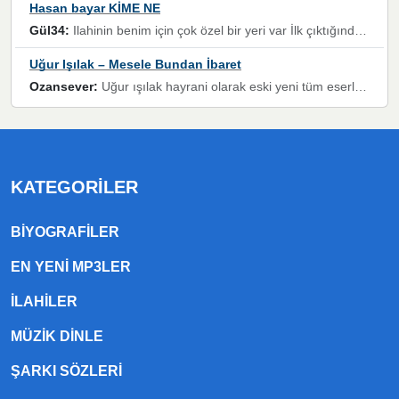
Hasan bayar KİME NE
Gül34:
Ilahinin benim için çok özel bir yeri var İlk çıktığında komşum ne kadar yüksek sesle dinliyorsa orada duymuştum ve YouTube'dan aratıp Bu ilahiyi bulmuştum ve sonra müdavimi oldum günlük Ben de 3-5 kere dinleyip ezberleyip artık ilahiye bende eşlik ediyorum yüksek sesle Allah razı olsun hizmet nimettir Rabbim sizin zahmetlerinize de hayırlı nimetler versin Selam ve dua ile Allah'a emanet olun
Uğur Işılak – Mesele Bundan İbaret
Ozansever:
Uğur ışılak hayrani olarak eski yeni tüm eserlerini keyifle huzurla dinleyenlerden birisiyim, emeğine saygı duyan gönül veren bunu en güzel şekilde sevenlerine ulaştıran siz değerli sayfa yöneticilerine de teşekkür ederim
KATEGORILER
BIYOGRAFILER
EN YENI MP3LER
ILAHILER
MÜZIK DINLE
ŞARKI SÖZLERI