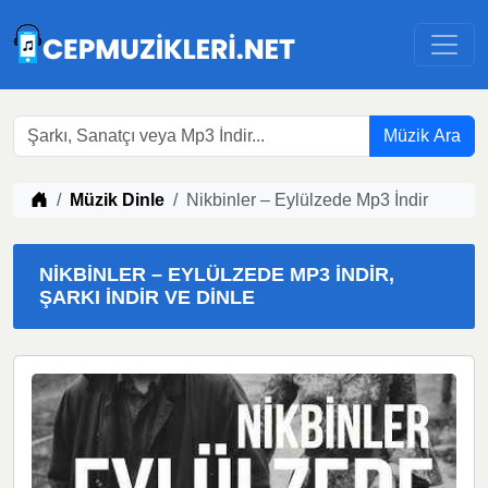
Müzik Ara
Müzik indir
Müzik Dinle
Nikbinler – Eylülzede Mp3 İndir
NIKBINLER – EYLÜLZEDE MP3 İNDIR,
ŞARKI İNDIR VE DINLE