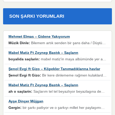
SON ŞARKI YORUMLARI
Mehmet Elmas – Gidene Yakıyorum
Müzik Dinle:
Bilemem artık senden bir şans daha / Düştüğün zaman ben olmayacağım yanında” dizeleri, artık geçmişin tekrarına izin verilmeyeceğini, kişisel sınırların çizildiğini gösteriyor.
Mabel Matiz Ft Zeynep Bastık – Saçların
boyalida saçlarin:
mabel matiz'in maya albümünde yer alan güzellerden. parça da şarkı hani! müzikal altyapısına vurulduğum, sözlerinde kaybolduğum bir parça olmuş.
Şenol Evgi ft Gizo – Köpekler Tanımadıklarına havlar
Şenol Evgi ft Gizo:
Bir kere dinlememe rağmen kulaklardan gitmiyor sen sen sen sen kurban ol sen sen sen sen hayran ol yükses ses müzik dinleme sebebisiniz canlar bomba gibi patladınız maşallah
Mabel Matiz Ft Zeynep Bastık – Saçların
ah o saçlarin:
Saçlarım tel tel beyazlıyor beyazlagına degil yanımda sen yoksun ona üzülüyorum günler bir bir geçiyor geçen günlere değil sensiz geçen günlere darılıyorum,Dinledikce asla kavusamayacagim ama asla unutamicagim sevdiğim adam için yanar içim
Ayşe Dinçer Müjgan
Gergin:
bir şarkı patlıyor ve o şarkıyı millet her paylaşımın altına koyuyor ve öyle bir durum hal alıyor ki şarkıyı dinlemeden şarkıdan bikıyorsun Ama bu enteresan bir şekilde dillere dolanıyor millet olarak seviyoruz dertlerle boğuşurken bir yandan da göbek atmayi))) diyeceklerim bu kadar güzel hoş bir sayfa emeğinize sağlık arkadaşlar kolay gelsin