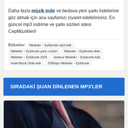
Daha fazla
müzik indir
ve bedava yeni şarkı listelerine
göz atmak için ana sayfamızı ziyaret edebilirsiniz. En
güncel mp3 indirme ve şarkı sözleri sitesi
CepMüzikleri!
Etiketler:
,
Nikbinler – Eylülzede mp3 indir
,
,
Nikbinler – Eylülzede şarkı sözleri
Nikbinler – Eylülzede dinle
,
,
Nikbinler – Eylülzede 2026
bedava Nikbinler – Eylülzede indir
,
mobil Müzik Dinle indir
320kbps Nikbinler – Eylülzede
SIRADAKI ŞUAN DINLENEN MP3'LER