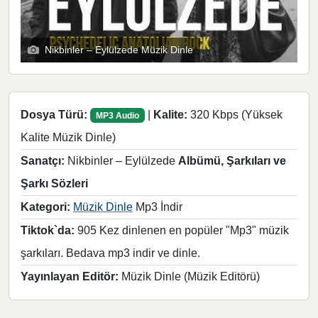
Nikbinler – Eylülzede Müzik Dinle
Dosya Türü:
|
Kalite:
320 Kbps (Yüksek
MP3 Audio
Kalite Müzik Dinle)
Sanatçı:
Nikbinler – Eylülzede
Albümü, Şarkıları ve
Şarkı Sözleri
Kategori:
Müzik Dinle
Mp3 İndir
Tiktok`da:
905 Kez dinlenen en popüler "Mp3" müzik
şarkıları. Bedava mp3 indir ve dinle.
Yayınlayan Editör:
Müzik Dinle (Müzik Editörü)