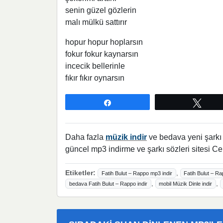
senin güzel gözlerin
malı mülkü sattırır
hopur hopur hoplarsın
fokur fokur kaynarsın
incecik bellerinle
fıkır fıkır oynarsın
Paylaş
Twee
Daha fazla
müzik indir
ve bedava yeni şarkı l
güncel mp3 indirme ve şarkı sözleri sitesi Ce
Etiketler:
,
Fatih Bulut – Rappo mp3 indir
Fatih Bulut – Ra
,
,
bedava Fatih Bulut – Rappo indir
mobil Müzik Dinle indir