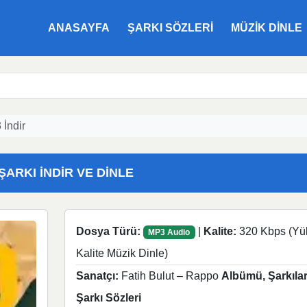
ANASAYFA
ŞARKI SÖZLERI
MÜZIK DINLE
 İndir
ŞARKI İNDIR VE DINLE
Dosya Türü:
|
Kalite:
320 Kbps (Yü
MP3 Audio
Kalite Müzik Dinle)
Sanatçı:
Fatih Bulut – Rappo
Albümü, Şarkılar
Şarkı Sözleri