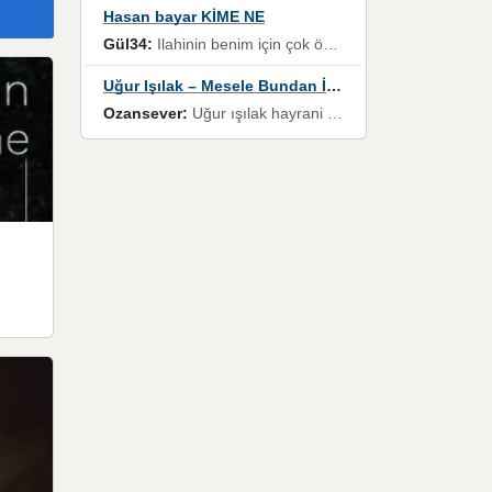
Hasan bayar KİME NE
Gül34:
Ilahinin benim için çok özel bir yeri var İlk çıktığında komşum ne kadar yüksek sesle dinliyorsa orada duymuştum ve YouTube'dan aratıp Bu ilahiyi bulmuştum ve sonra müdavimi oldum günlük Ben de 3-5 kere dinleyip ezberleyip artık ilahiye bende eşlik ediyorum yüksek sesle Allah razı olsun hizmet nimettir Rabbim sizin zahmetlerinize de hayırlı nimetler versin Selam ve dua ile Allah'a emanet olun
Uğur Işılak – Mesele Bundan İbaret
Ozansever:
Uğur ışılak hayrani olarak eski yeni tüm eserlerini keyifle huzurla dinleyenlerden birisiyim, emeğine saygı duyan gönül veren bunu en güzel şekilde sevenlerine ulaştıran siz değerli sayfa yöneticilerine de teşekkür ederim