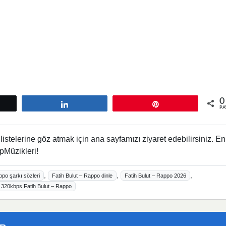
0
tle
Paylaş
Pin
PA
istelerine göz atmak için ana sayfamızı ziyaret edebilirsiniz. En
pMüzikleri!
,
,
,
ppo şarkı sözleri
Fatih Bulut – Rappo dinle
Fatih Bulut – Rappo 2026
320kbps Fatih Bulut – Rappo