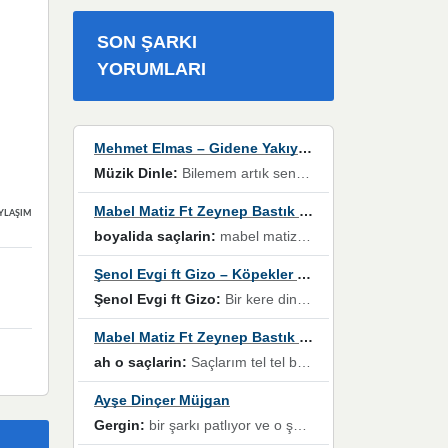
SON ŞARKI
YORUMLARI
Mehmet Elmas – Gidene Yakıyorum
Müzik Dinle:
Bilemem artık senden bir şans daha / Düştüğün zaman ben olmayacağım yanında” dizeleri, artık geçmişin tekrarına izin verilmeyeceğini, kişisel sınırların çizildiğini gösteriyor.
Mabel Matiz Ft Zeynep Bastık – Saçların
YLAŞIMLAR
boyalida saçlarin:
mabel matiz'in maya albümünde yer alan güzellerden. parça da şarkı hani! müzikal altyapısına vurulduğum, sözlerinde kaybolduğum bir parça olmuş.
Şenol Evgi ft Gizo – Köpekler Tanımadıklarına havlar
Şenol Evgi ft Gizo:
Bir kere dinlememe rağmen kulaklardan gitmiyor sen sen sen sen kurban ol sen sen sen sen hayran ol yükses ses müzik dinleme sebebisiniz canlar bomba gibi patladınız maşallah
Mabel Matiz Ft Zeynep Bastık – Saçların
ah o saçlarin:
Saçlarım tel tel beyazlıyor beyazlagına degil yanımda sen yoksun ona üzülüyorum günler bir bir geçiyor geçen günlere değil sensiz geçen günlere darılıyorum,Dinledikce asla kavusamayacagim ama asla unutamicagim sevdiğim adam için yanar içim
Ayşe Dinçer Müjgan
Gergin:
bir şarkı patlıyor ve o şarkıyı millet her paylaşımın altına koyuyor ve öyle bir durum hal alıyor ki şarkıyı dinlemeden şarkıdan bikıyorsun Ama bu enteresan bir şekilde dillere dolanıyor millet olarak seviyoruz dertlerle boğuşurken bir yandan da göbek atmayi))) diyeceklerim bu kadar güzel hoş bir sayfa emeğinize sağlık arkadaşlar kolay gelsin