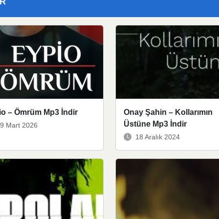
ER
o – Ömrüm Mp3 İndir
Onay Şahin – Kollarımın
Üstüne Mp3 İndir
9 Mart 2026
18 Aralık 2024