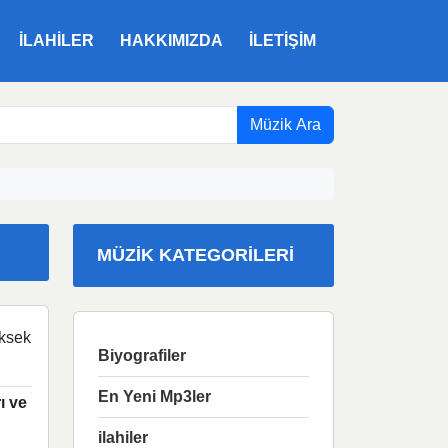
ILAHILER
HAKKIMIZDA
İLETIŞIM
Müzik Ara
MÜZIK KATEGORILERI
ksek
Biyografiler
En Yeni Mp3ler
ı ve
ilahiler