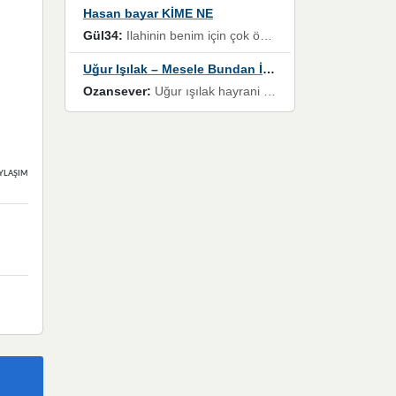
Hasan bayar KİME NE
Gül34:
Ilahinin benim için çok özel bir yeri var İlk çıktığında komşum ne kadar yüksek sesle dinliyorsa orada duymuştum ve YouTube'dan aratıp Bu ilahiyi bulmuştum ve sonra müdavimi oldum günlük Ben de 3-5 kere dinleyip ezberleyip artık ilahiye bende eşlik ediyorum yüksek sesle Allah razı olsun hizmet nimettir Rabbim sizin zahmetlerinize de hayırlı nimetler versin Selam ve dua ile Allah'a emanet olun
Uğur Işılak – Mesele Bundan İbaret
Ozansever:
Uğur ışılak hayrani olarak eski yeni tüm eserlerini keyifle huzurla dinleyenlerden birisiyim, emeğine saygı duyan gönül veren bunu en güzel şekilde sevenlerine ulaştıran siz değerli sayfa yöneticilerine de teşekkür ederim
YLAŞIMLAR