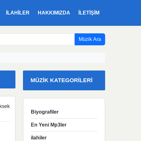
ILAHILER
HAKKIMIZDA
İLETIŞIM
Müzik Ara
MÜZIK KATEGORILERI
ksek
Biyografiler
En Yeni Mp3ler
ilahiler