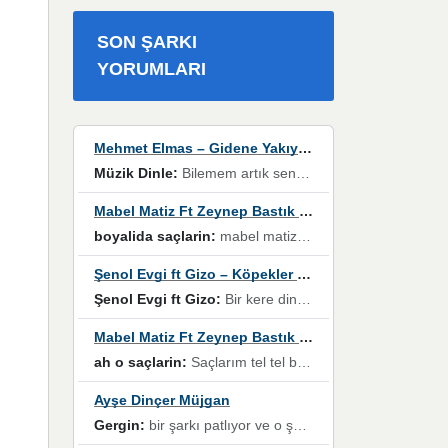
SON ŞARKI
YORUMLARI
Mehmet Elmas – Gidene Yakıyorum
Müzik Dinle:
Bilemem artık senden bir şans daha / Düştüğün zaman ben olmayacağım yanında” dizeleri, artık geçmişin tekrarına izin verilmeyeceğini, kişisel sınırların çizildiğini gösteriyor.
Mabel Matiz Ft Zeynep Bastık – Saçların
boyalida saçlarin:
mabel matiz'in maya albümünde yer alan güzellerden. parça da şarkı hani! müzikal altyapısına vurulduğum, sözlerinde kaybolduğum bir parça olmuş.
Şenol Evgi ft Gizo – Köpekler Tanımadıklarına havlar
Şenol Evgi ft Gizo:
Bir kere dinlememe rağmen kulaklardan gitmiyor sen sen sen sen kurban ol sen sen sen sen hayran ol yükses ses müzik dinleme sebebisiniz canlar bomba gibi patladınız maşallah
Mabel Matiz Ft Zeynep Bastık – Saçların
ah o saçlarin:
Saçlarım tel tel beyazlıyor beyazlagına degil yanımda sen yoksun ona üzülüyorum günler bir bir geçiyor geçen günlere değil sensiz geçen günlere darılıyorum,Dinledikce asla kavusamayacagim ama asla unutamicagim sevdiğim adam için yanar içim
Ayşe Dinçer Müjgan
Gergin:
bir şarkı patlıyor ve o şarkıyı millet her paylaşımın altına koyuyor ve öyle bir durum hal alıyor ki şarkıyı dinlemeden şarkıdan bikıyorsun Ama bu enteresan bir şekilde dillere dolanıyor millet olarak seviyoruz dertlerle boğuşurken bir yandan da göbek atmayi))) diyeceklerim bu kadar güzel hoş bir sayfa emeğinize sağlık arkadaşlar kolay gelsin