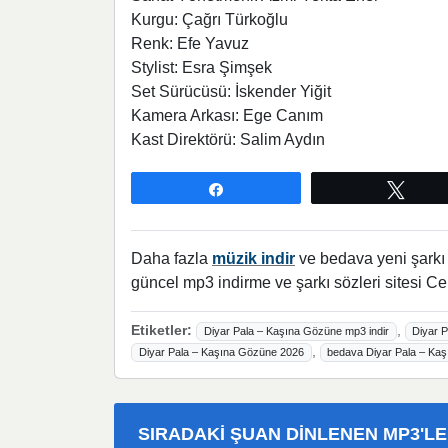
Kurgu: Çağrı Türkoğlu
Renk: Efe Yavuz
Stylist: Esra Şimşek
Set Sürücüsü: İskender Yiğit
Kamera Arkası: Ege Canım
Kast Direktörü: Salim Aydın
Paylaş
Twee
Daha fazla
müzik indir
ve bedava yeni şarkı l
güncel mp3 indirme ve şarkı sözleri sitesi Ce
Etiketler:
,
Diyar Pala – Kaşına Gözüne mp3 indir
Diyar P
,
Diyar Pala – Kaşına Gözüne 2026
bedava Diyar Pala – Kaşı
SIRADAKI ŞUAN DINLENEN MP3'L