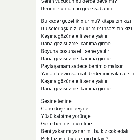
Senin vücudun bu derde deva mı?
Benimle olmalı bu gece sabahın
Bu kadar güzellik olur mu? kitapsızın kızı
Bu sefer aşk bizi bulur mu? insafsızın kızı
Kaşına gözüne elli sene yatılır
Bana göz süzme, kanıma girme
Boyuna posuna elli sene yatılır
Bana göz süzme, kanıma girme
Paylaşamam sadece benim olmalısın
Yanan alevin sarmalı bedenimi yakmalısın
Kaşına gözüne elli sene yatılır
Bana göz süzme, kanıma girme
Sesine tenine
Cano düşerim peşine
Yüzü kalbime yörünge
Gece benimsin üzülme
Beni yakar mı yanar mı, bu kız çok edalı
Pek hızlısın bulduk mu belayı?