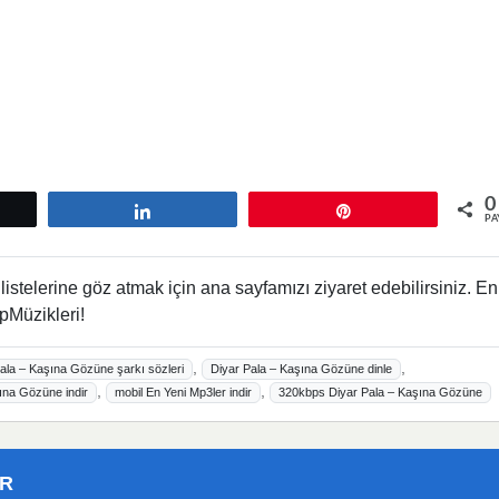
0
tle
Paylaş
Pin
PA
istelerine göz atmak için ana sayfamızı ziyaret edebilirsiniz. En
pMüzikleri!
,
,
ala – Kaşına Gözüne şarkı sözleri
Diyar Pala – Kaşına Gözüne dinle
,
,
na Gözüne indir
mobil En Yeni Mp3ler indir
320kbps Diyar Pala – Kaşına Gözüne
ER