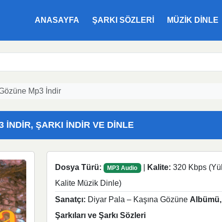
ANASAYFA
ŞARKI SÖZLERI
MÜZIK DINLE
Gözüne Mp3 İndir
3 İNDIR, ŞARKI İNDIR VE DINLE
Dosya Türü:
|
Kalite:
320 Kbps (Yü
MP3 Audio
Kalite Müzik Dinle)
Sanatçı:
Diyar Pala – Kaşına Gözüne
Albümü,
Şarkıları ve Şarkı Sözleri