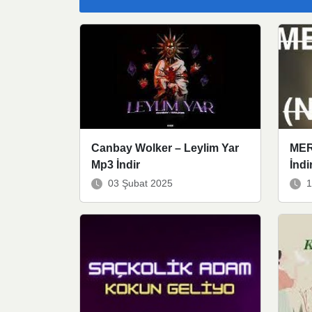
Canbay Wolker – Leylim Yar
MER
Mp3 İndir
İndi
03 Şubat 2025
1