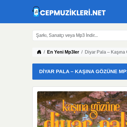
Müzik indir
En Yeni Mp3ler
Diyar Pala – Kaşına 
DIYAR PALA – KAŞINA GÖZÜNE MP