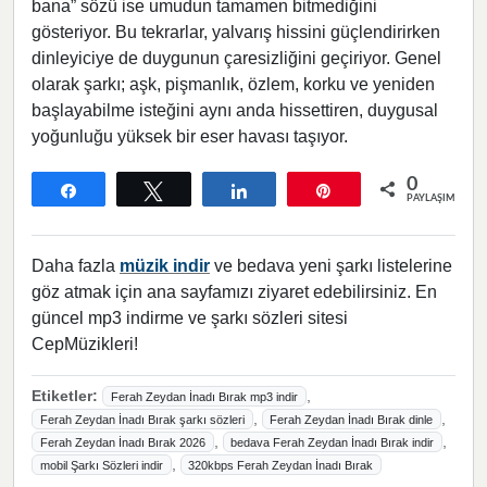
bana” sözü ise umudun tamamen bitmediğini
gösteriyor. Bu tekrarlar, yalvarış hissini güçlendirirken
dinleyiciye de duygunun çaresizliğini geçiriyor. Genel
olarak şarkı; aşk, pişmanlık, özlem, korku ve yeniden
başlayabilme isteğini aynı anda hissettiren, duygusal
yoğunluğu yüksek bir eser havası taşıyor.
0
Paylaş
Tweetle
Paylaş
Pin
PAYLAŞIMLAR
Daha fazla
müzik indir
ve bedava yeni şarkı listelerine
göz atmak için ana sayfamızı ziyaret edebilirsiniz. En
güncel mp3 indirme ve şarkı sözleri sitesi
CepMüzikleri!
Etiketler:
,
Ferah Zeydan İnadı Bırak mp3 indir
,
,
Ferah Zeydan İnadı Bırak şarkı sözleri
Ferah Zeydan İnadı Bırak dinle
,
,
Ferah Zeydan İnadı Bırak 2026
bedava Ferah Zeydan İnadı Bırak indir
,
mobil Şarkı Sözleri indir
320kbps Ferah Zeydan İnadı Bırak