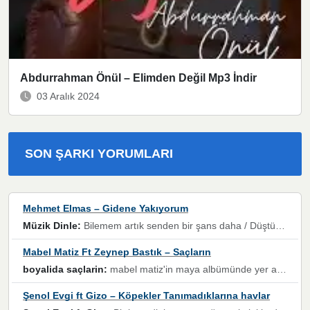
Abdurrahman Önül – Elimden Değil Mp3 İndir
03 Aralık 2024
SON ŞARKI YORUMLARI
Mehmet Elmas – Gidene Yakıyorum
Müzik Dinle:
Bilemem artık senden bir şans daha / Düştüğün zaman ben olmayacağım yanında” dizeleri, artık geçmişin tekrarına izin verilmeyeceğini, kişisel sınırların çizildiğini gösteriyor.
Mabel Matiz Ft Zeynep Bastık – Saçların
boyalida saçlarin:
mabel matiz'in maya albümünde yer alan güzellerden. parça da şarkı hani! müzikal altyapısına vurulduğum, sözlerinde kaybolduğum bir parça olmuş.
Şenol Evgi ft Gizo – Köpekler Tanımadıklarına havlar