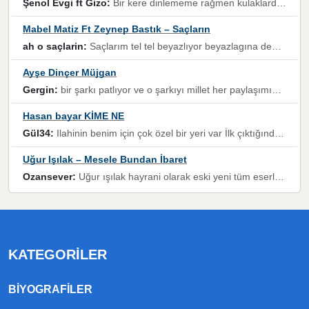
Şenol Evgi ft Gizo:
Bir kere dinlememe rağmen kulaklardan gitmiyor sen sen sen sen kurban ol sen sen sen sen hayran ol yükses ses müzik dinleme sebebisiniz canlar bomba gibi patladınız maşallah
Mabel Matiz Ft Zeynep Bastık – Saçların
ah o saçlarin:
Saçlarım tel tel beyazlıyor beyazlagına degil yanımda sen yoksun ona üzülüyorum günler bir bir geçiyor geçen günlere değil sensiz geçen günlere darılıyorum,Dinledikce asla kavusamayacagim ama asla unutamicagim sevdiğim adam için yanar içim
Ayşe Dinçer Müjgan
Gergin:
bir şarkı patlıyor ve o şarkıyı millet her paylaşımın altına koyuyor ve öyle bir durum hal alıyor ki şarkıyı dinlemeden şarkıdan bikıyorsun Ama bu enteresan bir şekilde dillere dolanıyor millet olarak seviyoruz dertlerle boğuşurken bir yandan da göbek atmayi))) diyeceklerim bu kadar güzel hoş bir sayfa emeğinize sağlık arkadaşlar kolay gelsin
Hasan bayar KİME NE
Gül34:
Ilahinin benim için çok özel bir yeri var İlk çıktığında komşum ne kadar yüksek sesle dinliyorsa orada duymuştum ve YouTube'dan aratıp Bu ilahiyi bulmuştum ve sonra müdavimi oldum günlük Ben de 3-5 kere dinleyip ezberleyip artık ilahiye bende eşlik ediyorum yüksek sesle Allah razı olsun hizmet nimettir Rabbim sizin zahmetlerinize de hayırlı nimetler versin Selam ve dua ile Allah'a emanet olun
Uğur Işılak – Mesele Bundan İbaret
Ozansever:
Uğur ışılak hayrani olarak eski yeni tüm eserlerini keyifle huzurla dinleyenlerden birisiyim, emeğine saygı duyan gönül veren bunu en güzel şekilde sevenlerine ulaştıran siz değerli sayfa yöneticilerine de teşekkür ederim
KATEGORILER
BIYOGRAFILER