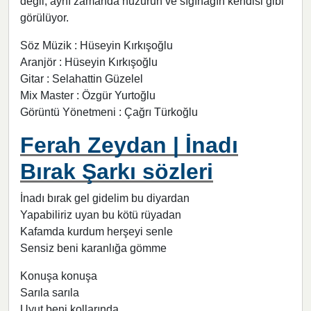
değil; aynı zamanda huzurun ve sığınağın kendisi gibi
görülüyor.
Söz Müzik : Hüseyin Kırkışoğlu
Aranjör : Hüseyin Kırkışoğlu
Gitar : Selahattin Güzelel
Mix Master : Özgür Yurtoğlu
Görüntü Yönetmeni : Çağrı Türkoğlu
Ferah Zeydan | İnadı
Bırak Şarkı sözleri
İnadı bırak gel gidelim bu diyardan
Yapabiliriz uyan bu kötü rüyadan
Kafamda kurdum herşeyi senle
Sensiz beni karanlığa gömme
Konuşa konuşa
Sarıla sarıla
Uyut beni kollarında