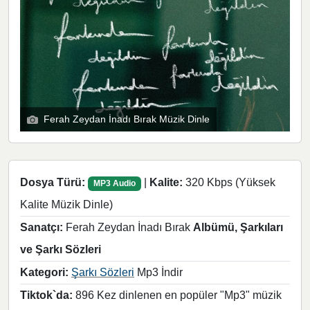
Ferah Zeydan İnadı Bırak Müzik Dinle
Dosya Türü:
|
Kalite:
320 Kbps (Yüksek
MP3 Audio
Kalite Müzik Dinle)
Sanatçı:
Ferah Zeydan İnadı Bırak
Albümü, Şarkıları
ve Şarkı Sözleri
Kategori:
Şarkı Sözleri
Mp3 İndir
Tiktok`da:
896 Kez dinlenen en popüler "Mp3" müzik