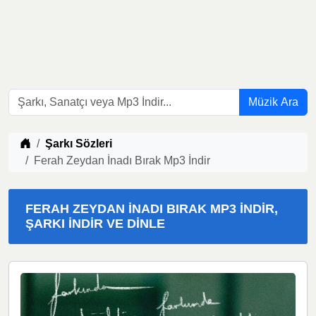
Müzik Ara
Müzik indir
Şarkı Sözleri
Ferah Zeydan İnadı Bırak Mp3 İndir
FERAH ZEYDAN İNADI BIRAK MP3 İNDIR,
ŞARKI İNDIR VE DINLE